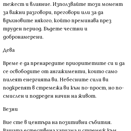
тежест и влияние. Използвайте този момент
за важни разговори, преговори или за да
вдъхновите някого, който преминава през
труден период. Бъдете честни и
добронамерени.
Дева
Време е да пренаредите приоритетите си и да
се освободите от ангажименти, които само
пилеят енергията ви. Небесните сили ви
подкрепят в стремежа ви към по-прост, но по-
смислен и подреден начин на живот.
Везни
Вие сте в центъра на позитивни събития.
Вашата естествена харизма и стремеж към