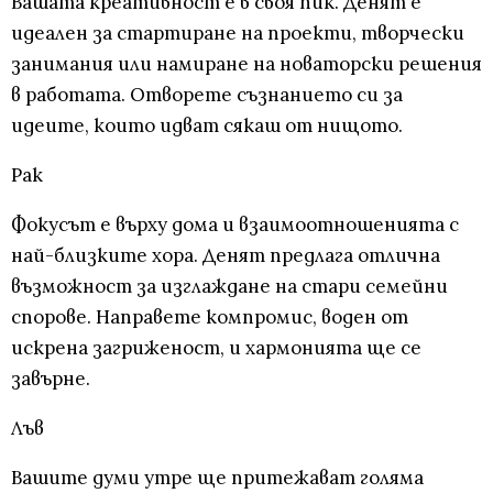
Вашата креативност е в своя пик. Денят е
идеален за стартиране на проекти, творчески
занимания или намиране на новаторски решения
в работата. Отворете съзнанието си за
идеите, които идват сякаш от нищото.
Рак
Фокусът е върху дома и взаимоотношенията с
най-близките хора. Денят предлага отлична
възможност за изглаждане на стари семейни
спорове. Направете компромис, воден от
искрена загриженост, и хармонията ще се
завърне.
Лъв
Вашите думи утре ще притежават голяма