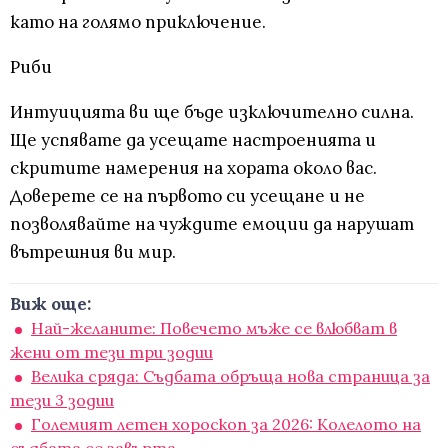
като на голямо приключение.
Риби
Интуицията ви ще бъде изключително силна.
Ще успявате да усещате настроенията и
скритите намерения на хората около вас.
Доверете се на първото си усещане и не
позволявайте на чуждите емоции да нарушат
вътрешния ви мир.
Виж още:
Най-желаните: Повечето мъже се влюбват в
жени от тези три зодии
Велика сряда: Съдбата обръща нова страница за
тези 3 зодии
Големият летен хороскоп за 2026: Колелото на