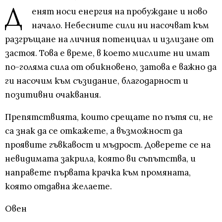
Д
енят носи енергия на пробуждане и ново
начало. Небесните сили ни насочват към
разгръщане на личния потенциал и излизане от
застоя. Това е време, в което мислите ни имат
по-голяма сила от обикновено, затова е важно да
ги насочим към съзидание, благодарност и
позитивни очаквания.
Препятствията, които срещате по пътя си, не
са знак да се откажете, а възможност да
проявите гъвкавост и мъдрост. Доверете се на
невидимата закрила, която ви съпътства, и
направете първата крачка към промяната,
която отдавна желаете.
Овен