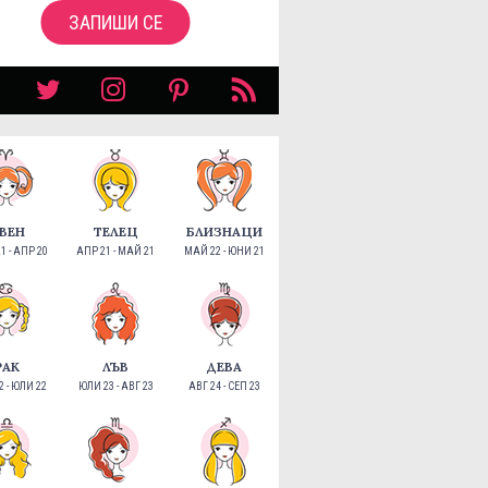
ЗАПИШИ СЕ
ВЕН
ТЕЛЕЦ
БЛИЗНАЦИ
1 - АПР 20
АПР 21 - МАЙ 21
МАЙ 22 - ЮНИ 21
РАК
ЛЪВ
ДЕВА
 - ЮЛИ 22
ЮЛИ 23 - АВГ 23
АВГ 24 - СЕП 23