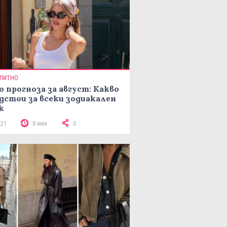
ПИТНО
о прогноза за август: Какво
дстои за всеки зодиакален
к
121
8 мин
0