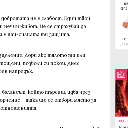
В
СЕП 24
 добротата не е слабост. Един твой
 нечий живот. Не се страхувай да
а е най-силната ти защита.
КО
ДЕК 22
зцеление. Дори ако тялото ти или
тощени, позволи си покой. Днес
вен напредък.
 балансът, който търсиш, идва чрез
орчение – така ще се отвори място за
и отношенията.
ЛЮБО
Кои