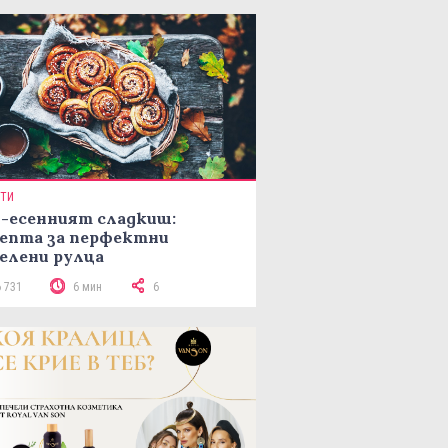
ПТИ
-есенният сладкиш:
епта за перфектни
елени рулца
6 731
6 мин
6