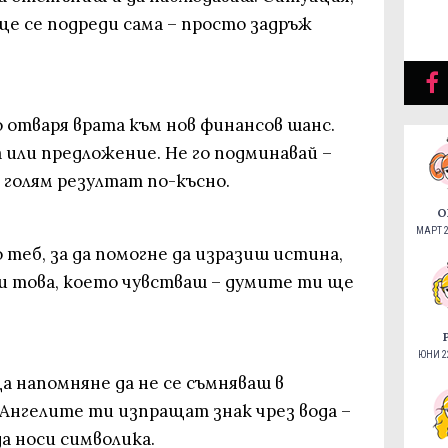
ще се подреди сама – просто задръж
 отваря врата към нов финансов шанс.
а или предложение. Не го подминавай –
 голям резултат по-късно.
О
МАРТ 2
о теб, за да помогне да изразиш истина,
и това, което чувстваш – думите ти ще
ЮНИ 22
а напомняне да не се съмняваш в
 Ангелите ти изпращат знак чрез вода –
да носи символика.