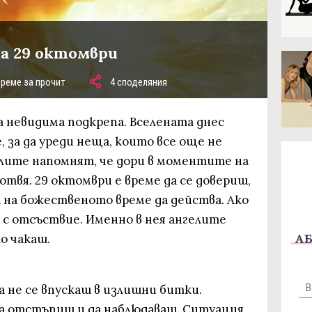
за 29 октомври
време за прочит
4 споделяния
а невидима подкрепа. Вселената днес
, за да уреди неща, които все още не
елите напомнят, че дори в моментите на
отвя. 29 октомври е време да се довериш,
ш на божественото време да действа. Ако
 с отсъствие. Именно в нея ангелите
АБ
о чакаш.
 не се впускаш в излишни битки.
да отстъпиш и да наблюдаваш. Ситуация,