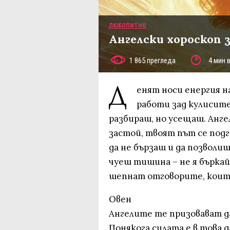
ЛЮБОПИТНО
Ангелски хороскоп 
1 865 прегледа
4 мин 
Д
енят носи енергия н
работи зад кулисите
разбираш, но усещаш. Анг
застой, твоят път се подг
да не бързаш и да позволи
чуеш тишина – не я бъркай
шепнат отговорите, коит
Овен
Ангелите те призовават да
Понякога силата е в това 