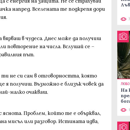
а с енергия на защита. Не се страхувай
Лъв
ачка напред. Вселената те подкрепя дори
ия.
 вярваш в чудеса. Днес може да получиш
ли повторение на числа. Вслушай се –
правилния път.
 ти не си сам в отговорността, която
 я получиш. Възможно е близък човек да
ЛЮБО
На 
най-малко очакваш.
пре
бог
с яснота. Проблем, който те е обърквал,
ана мисъл или разговор. Истината идва,