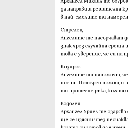
Архангел Михаил те обгръщ
да направиш решителна кр
в най-смелите ти намерен
Стрелец
Ангелите те насърчават да
знак чрез случайна среща и
това е уверение, че си на 
Козирог
Ангелите ти напомнят, че
носиш. Потърси помощ и ще
ти протегне ръка, когато 
Водолей
Архангел Уриел те озарява 
ще се изясни чрез неочакв
когато си готов да я чуеш.