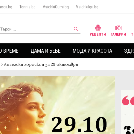
ocii.bg
Tennis.bg
VsichkiGumi.bg
VsichkiIgri.bg
РЕЦЕПТИ
ГАЛЕРИИ
Т
О ВРЕМЕ
ДАМА И БЕБЕ
МОДА И КРАСОТА
ЗДР
›
Ангелски хороскоп за 29 октомври