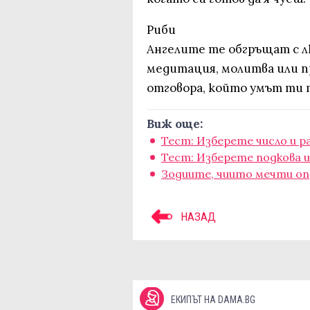
Риби
Ангелите те обгръщат с л
медитация, молитва или п
отговора, който умът ти 
Виж още:
Тест: Изберете число и р
Тест: Изберете подкова и
Зодиите, чиито мечти оп
НАЗАД
ЕКИПЪТ НА DAMA.BG