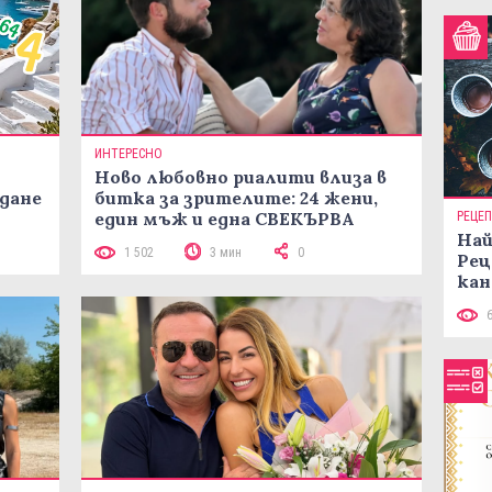
ИНТЕРЕСНО
Ново любовно риалити влиза в
жданe
битка за зрителите: 24 жени,
един мъж и една СВЕКЪРВА
РЕЦЕ
Най
1 502
3 мин
0
Рец
кан