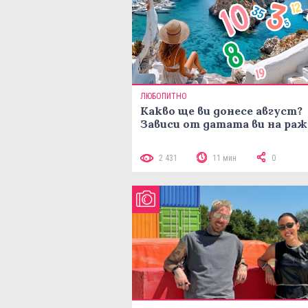
ЛЮБОПИТНО
Какво ще ви донесе август?
Зависи от датата ви на ра
2 431
11 мин
0