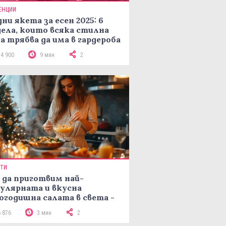
ЕНЦИИ
ни якета за есен 2025: 6
ела, които всяка стилна
а трябва да има в гардероба
14 900
9 мин
2
ПТИ
 да приготвим най-
улярната и вкусна
огодишна салата в света -
епта Мимоза
6 876
3 мин
2