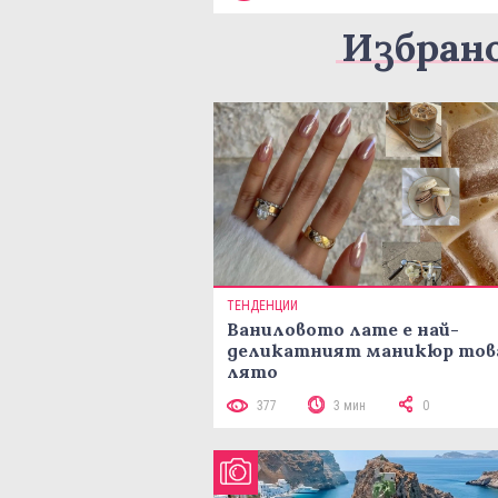
Избран
ТЕНДЕНЦИИ
Ваниловото лате е най-
деликатният маникюр тов
лято
377
3 мин
0