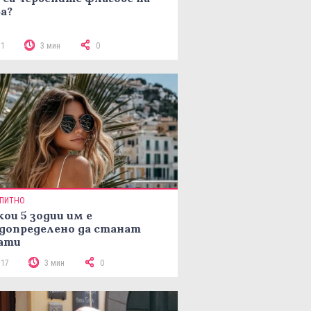
а?
71
3 мин
0
ПИТНО
кои 5 зодии им е
допределено да станат
ати
117
3 мин
0