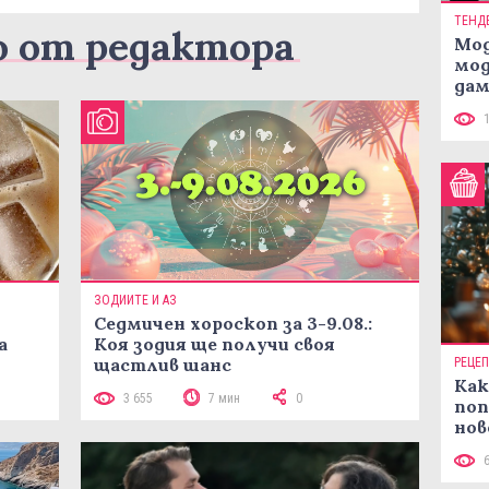
ТЕНД
о от редактора
Мод
мод
дам
си
ЗОДИИТЕ И АЗ
Седмичен хороскоп за 3-9.08.:
а
Коя зодия ще получи своя
щастлив шанс
РЕЦЕ
Как
3 655
7 мин
0
поп
нов
рец