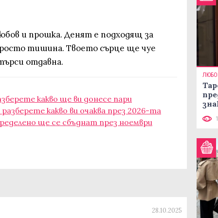
юбов и прошка. Денят е подходящ за
росто тишина. Твоето сърце ще чуе
търси отдавна.
ЛЮБО
Тар
пре
азберете какво ще ви донесе пари
зна
 разберете какво ви очаква през 2026-та
ределено ще се сбъднат през ноември
28.10.2025