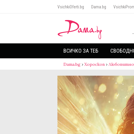
VsichkiOferti.bg
Dama.bg
VsichkiProm
ВСИЧКО ЗА ТЕБ
СВОБОДН
Dama.bg
›
Хороскоп
›
Любопитно