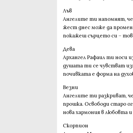
Лъв
Ангелите ти напомнят, че
жест днес може да промени
покажеш сърцето си – тов
Дева
Архангел Рафаил ти носи и
душата ти се чувстват из
почивката е форма на духо
Везни
Ангелите ти разкриват, че
прошка. Освободи старо ог
нова хармония в любовта 
Скорпион