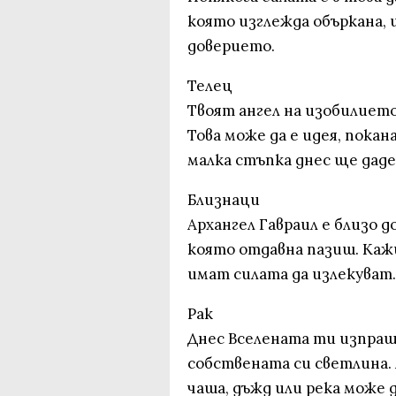
която изглежда объркана, 
доверието.
Телец
Твоят ангел на изобилието
Това може да е идея, покан
малка стъпка днес ще даде
Близнаци
Архангел Гавраил е близо д
която отдавна пазиш. Каж
имат силата да излекуват.
Рак
Днес Вселената ти изпращ
собствената си светлина.
чаша, дъжд или река може 