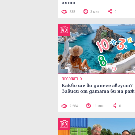
лято
338
3 мин
0
ЛЮБОПИТНО
Какво ще ви донесе август?
Зависи от датата ви на ра
2 284
11 мин
0