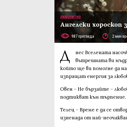
ЛЮБОПИТНО
Ангелски хороскоп з
987 прегледа
2 мин вр
Д
нес Вселената насо
вътрешната ви мъдр
който ще ви помогне да на
изпращат енергия за любов
Овен – Не бързайте – люб
подтикват към търпение.
Телец – Време е да се отв
изненада от най-неочаква