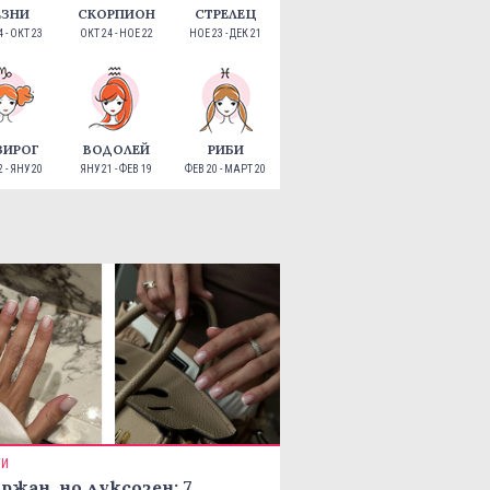
ЕЗНИ
СКОРПИОН
СТРЕЛЕЦ
 - ОКТ 23
ОКТ 24 - НОЕ 22
НОЕ 23 - ДЕК 21
ЗИРОГ
ВОДОЛЕЙ
РИБИ
 - ЯНУ 20
ЯНУ 21 - ФЕВ 19
ФЕВ 20 - МАРТ 20
ТИ
ржан, но луксозен: 7