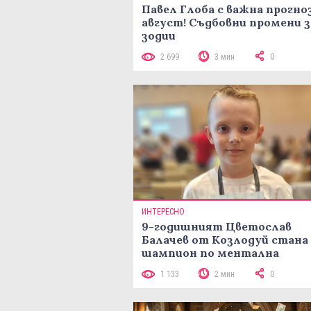
Павел Глоба с важна прогноз
август! Съдбовни промени з
зодии
2 699
3 мин
0
ИНТЕРЕСНО
9-годишният Цветослав
Балачев от Козлодуй стана
шампион по ментална
аритметика с 320 задачи за
1 133
2 мин
0
минути