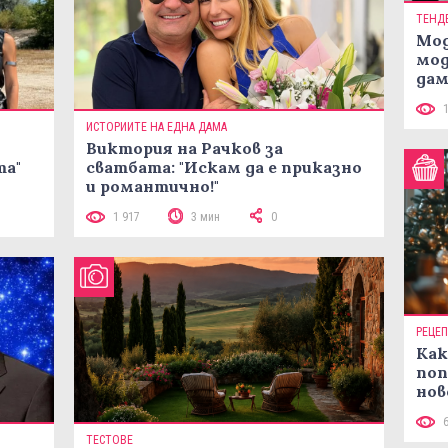
ТЕНД
Мод
мод
дам
си
ИСТОРИИТЕ НА ЕДНА ДАМА
Виктория на Рачков за
та"
сватбата: "Искам да е приказно
и романтично!"
1 917
3 мин
0
РЕЦЕ
Как
поп
нов
рец
ТЕСТОВЕ