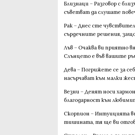
Близнаци – Разговор с бли
съветват да слушате пове
Рак – Днес сте чувствите
сърдечните решения, защо
Лъв – Очаква ви приятно в
Слънцето е във вашите ръ
Дева – Погрижете се за себ
насърчават към малки жес
Везни – Денят носи хармо
благодарност към любимит
Скорпион – Интуицията ви
тишината, тя ще ви отгов