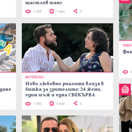
щастлив шанс
3 568
7 мин
0
ЛЮБО
Фин
ИНТЕРЕСНО
Ново любовно риалити влиза в
жданe
битка за зрителите: 24 жени,
един мъж и една СВЕКЪРВА
1 490
3 мин
0