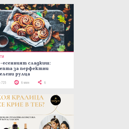
ПТИ
-есенният сладкиш:
епта за перфектни
елени рулца
6 725
6 мин
6