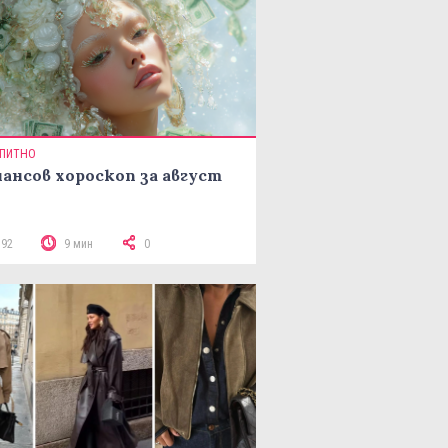
ПИТНО
ансов хороскоп за август
392
9 мин
0