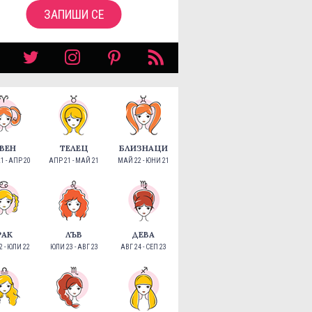
ЗАПИШИ СЕ
ВЕН
ТЕЛЕЦ
БЛИЗНАЦИ
1 - АПР 20
АПР 21 - МАЙ 21
МАЙ 22 - ЮНИ 21
РАК
ЛЪВ
ДЕВА
 - ЮЛИ 22
ЮЛИ 23 - АВГ 23
АВГ 24 - СЕП 23