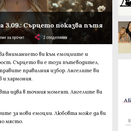
а 3.09.: Сърцето показва пътя
еме за прочит
2 споделяния
чва вниманието ви към емоциите и
ост. Сърцето ви е този пътеводител,
правите правилния избор. Ангелите ви
 и хармония.
овта идва в точния момент. Ангелите ви
АБ
орите за нови емоции. Любовта може да ви
но място.