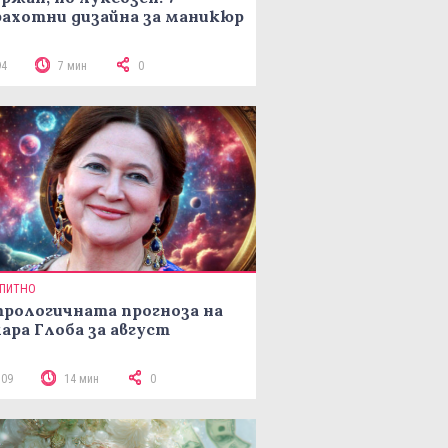
ахотни дизайна за маникюр
94
7 мин
0
ПИТНО
рологичната прогноза на
ара Глоба за август
109
14 мин
0