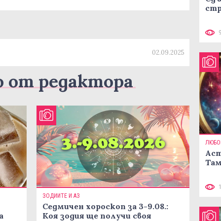
стр
02.09.2025
о от редактора
ЛЮБО
Аст
Там
ЗОДИИТЕ И АЗ
Седмичен хороскоп за 3-9.08.:
а
Коя зодия ще получи своя