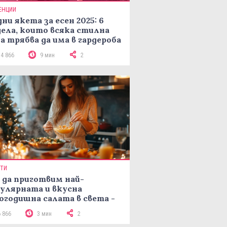
ЕНЦИИ
ни якета за есен 2025: 6
ела, които всяка стилна
а трябва да има в гардероба
14 866
9 мин
2
ПТИ
 да приготвим най-
улярната и вкусна
огодишна салата в света -
епта Мимоза
6 866
3 мин
2