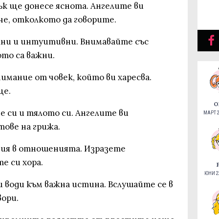
зък ще донесе яснота. Ангелите ви
че, отколкото да говорите.
лни и интуитивни. Внимавайте със
то са важни.
нимание от човек, който ви харесва.
це.
О
е си и тялото си. Ангелите ви
МАРТ 2
тове на грижа.
ния в отношенията. Изразете
е си хора.
ЮНИ 22
 води към важна истина. Вслушайте се в
ори.