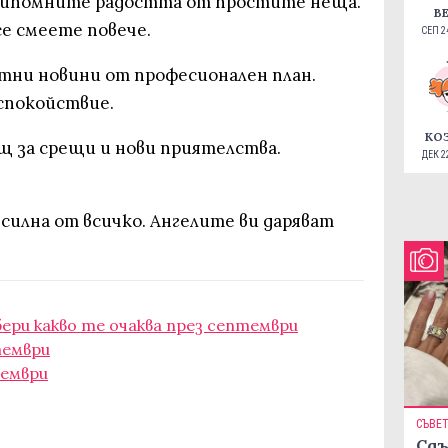
припомните радостта от простите неща.
В
е смеете повече.
СЕП 24
ятни новини от професионален план.
спокойствие.
КО
щ за срещи и нови приятелства.
ДЕК 22
-силна от всичко. Ангелите ви даряват
бери какво те очаква през септември
тември
тември
СЪВЕ
Сдъ