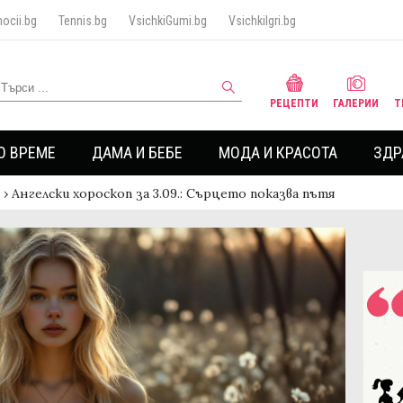
ocii.bg
Tennis.bg
VsichkiGumi.bg
VsichkiIgri.bg
РЕЦЕПТИ
ГАЛЕРИИ
Т
О ВРЕМЕ
ДАМА И БЕБЕ
МОДА И КРАСОТА
ЗДР
›
Ангелски хороскоп за 3.09.: Сърцето показва пътя