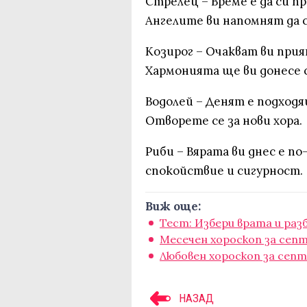
Стрелец – Време е да си 
Ангелите ви напомнят да с
Козирог – Очакват ви при
Хармонията ще ви донесе 
Водолей – Денят е подходя
Отворете се за нови хора.
Риби – Вярата ви днес е по
спокойствие и сигурност.
Виж още:
Тест: Избери врата и раз
Месечен хороскоп за сеп
Любовен хороскоп за сеп
НАЗАД