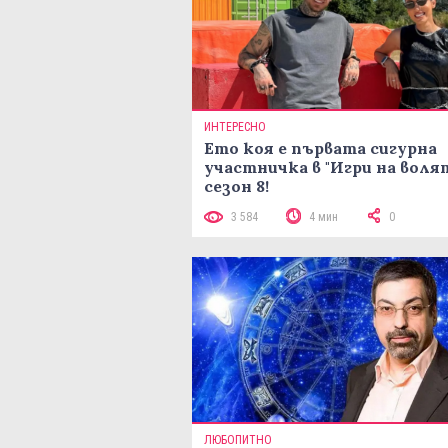
ИНТЕРЕСНО
Ето коя е първата сигурна
участничка в "Игри на воля
сезон 8!
3 584
4 мин
0
ЛЮБОПИТНО