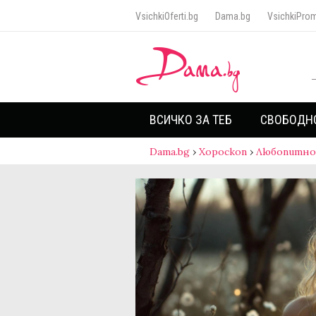
VsichkiOferti.bg
Dama.bg
VsichkiProm
ВСИЧКО ЗА ТЕБ
СВОБОДН
Dama.bg
›
Хороскоп
›
Любопитно