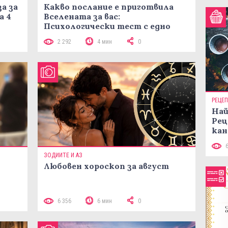
а за
Какво послание е приготвила
а 4
Вселената за вас:
Психологически тест с едно
кликване
2 292
4 мин
0
РЕЦЕ
Най
Рец
кан
ЗОДИИТЕ И АЗ
Любовен хороскоп за август
 10
6 356
6 мин
0