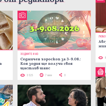
ЛЮБО
Авг
мин
ЗОДИИТЕ И АЗ
Седмичен хороскоп за 3-9.08.:
а
Коя зодия ще получи своя
щастлив шанс
3 525
7 мин
0