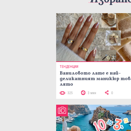
ТЕНДЕНЦИИ
Ваниловото лате е най-
деликатният маникюр тов
лято
325
3 мин
0