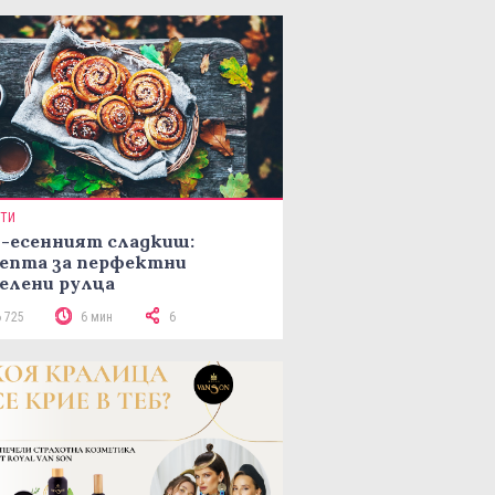
ПТИ
-есенният сладкиш:
епта за перфектни
елени рулца
6 725
6 мин
6