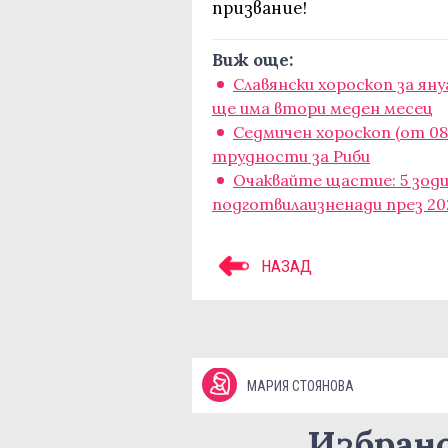
призвание!
Виж още:
Славянски хороскоп за яну
ще има втори меден месец
Седмичен хороскоп (от 08.
трудности за Риби
Очаквайте щастие: 5 зоди
подготвилаизненади през 20
НАЗАД
МАРИЯ СТОЯНОВА
Избран