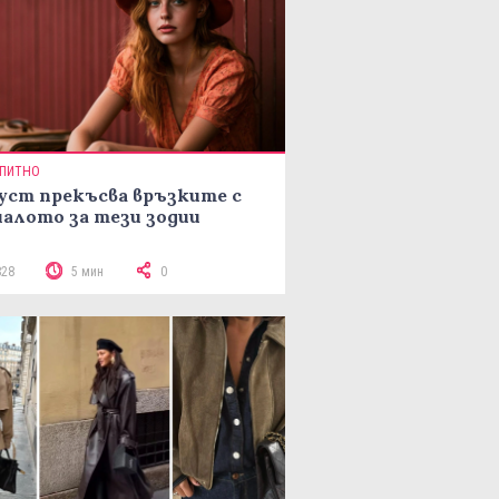
ПИТНО
уст прекъсва връзките с
алото за тези зодии
828
5 мин
0