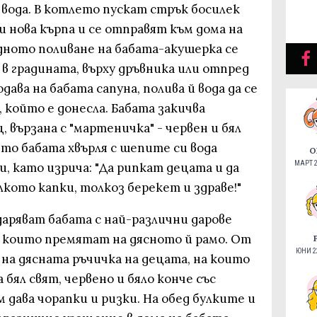
вода. В котлето пускат стрък босилек
и нова кърпа и се отправят към дома на
едното поливане на бабата-акушерка се
 в градината, върху дръвника или отпред
дава на бабата сапуна, полива й вода да се
, който е донесла. Бабата закичва
 вързана с "мартеничка" - червен и бял
то бабата хвърля с шепите си вода
О
МАРТ 2
и, като изрича: "Да рипкат децата и да
лкото капки, толкоз берекет и здраве!"
аряват бабата с най-различни дарове
, които премятат на дясното й рамо. От
ЮНИ 22
 на дясната ръчичка на децата, на които
 бял свят, червено и бяло конче със
 дава чорапки и ризки. На обед булките и