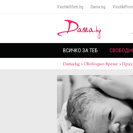
VsichkiOferti.bg
Dama.bg
VsichkiProm
ВСИЧКО ЗА ТЕБ
СВОБОДН
Dama.bg
›
Свободно време
›
Праз