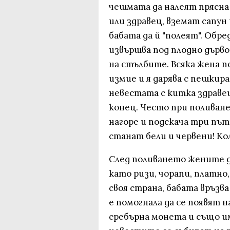
чешмата да налеят прясна 
или здравец, вземат сапун 
бабата да й "полеят". Обр
извършва под плодно дърво
на стълбите. Всяка жена по
измие и я дарява с пешкира
невестата с китка здравец,
конец. Често при поливане
нагоре и подскача три път
станат бели и червени! Ко
След поливането жените д
като ризи, чорапи, платно
своя страна, бабата връзва
е помогнала да се появят на
сребърна монета и също им