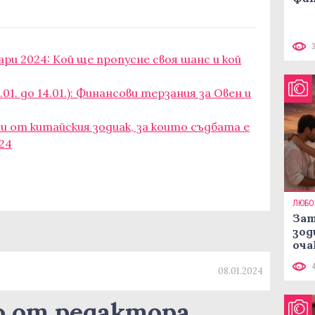
ари 2024: Кой ще пропусне своя шанс и кой
01. до 14.01.): Финансови терзания за Овен и
и от китайския зодиак, за които съдбата е
24
ЛЮБО
Зат
зод
оча
08.01.2024
о от редактора