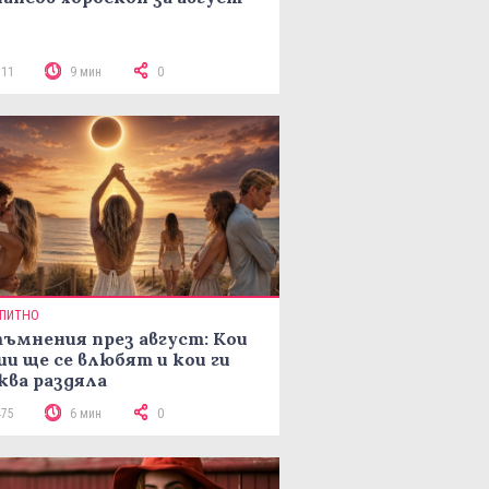
311
9 мин
0
ПИТНО
ъмнения през август: Кои
ии ще се влюбят и кои ги
ква раздяла
475
6 мин
0