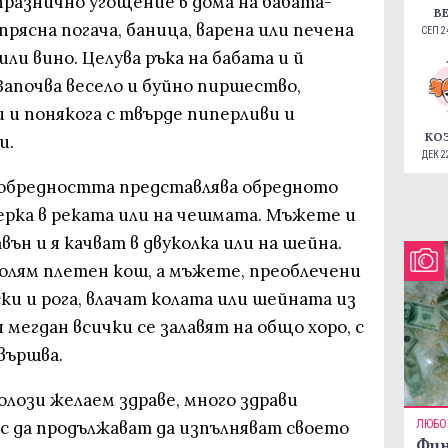
празнично угощение в дома на бабата-
В
прясна погача, баница, варена или печена
СЕП 24
или вино. Целува ръка на бабата и й
 Започва весело и буйно пиршество,
 и понякога с твърде пиперливи и
КО
и.
ДЕК 22
обредността представлява обредното
ерка в реката или на чешмата. Мъжете и
ън и я качват в двуколка или на шейна.
голям плетен кош, а мъжете, преоблечени
ски и рога, влачат колата или шейната из
 мегдан всички се залавят на общо хоро, с
вършва.
олози желаем здраве, много здрави
ъс да продължават да изпълняват своето
ЛЮБО
Фин