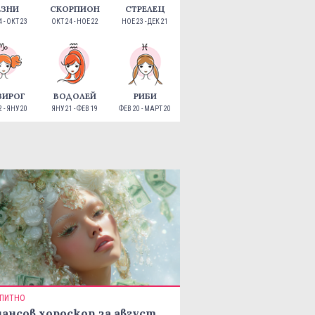
ЕЗНИ
СКОРПИОН
СТРЕЛЕЦ
 - ОКТ 23
ОКТ 24 - НОЕ 22
НОЕ 23 - ДЕК 21
ЗИРОГ
ВОДОЛЕЙ
РИБИ
 - ЯНУ 20
ЯНУ 21 - ФЕВ 19
ФЕВ 20 - МАРТ 20
ПИТНО
ансов хороскоп за август