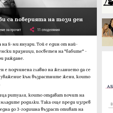
ви са поверията на този ден
еме за прочит
11 споделяния
 на 8-ми януари. Той е един от най-
нски празници, посветен на "бабите" -
и раждане.
н е подчинена главно на желанието да се
 уважение към възрастните жени, които
.
АБ
дица ритуали, които отдават почит на
 младите родилки. Така още преди изгрев
една до 3-годишна възраст отиват на