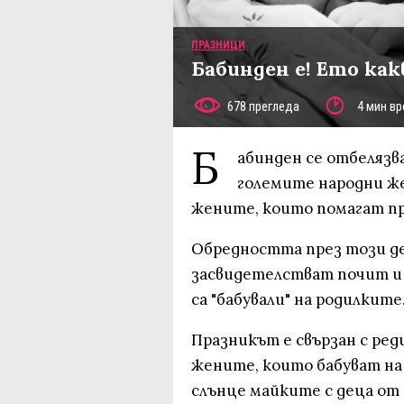
ПРАЗНИЦИ
Бабинден е! Ето как
678 прегледа
4 мин вр
Б
абинден се отбелязва
големите народни же
жените, които помагат пр
Обредността през този де
засвидетелстват почит и
са "бабували" на родилките
Празникът е свързан с ре
жените, които бабуват на
слънце майките с деца от 