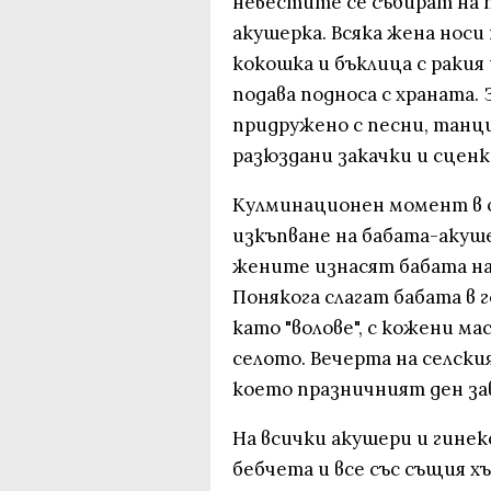
невестите се събират на 
акушерка. Всяка жена носи 
кокошка и бъклица с ракия 
подава подноса с храната.
придружено с песни, танци
разюздани закачки и сценк
Кулминационен момент в 
изкъпване на бабата-акуш
жените изнасят бабата нав
Понякога слагат бабата в 
като "волове", с кожени ма
селото. Вечерта на селския
което празничният ден за
На всички акушери и гинек
бебчета и все със същия х