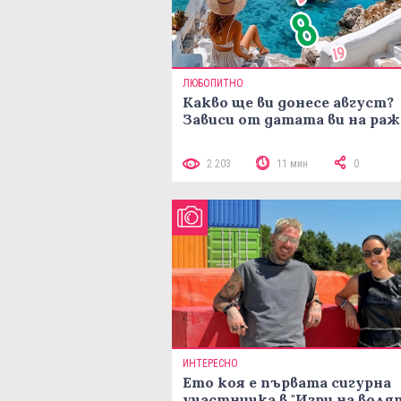
ЛЮБОПИТНО
Какво ще ви донесе август?
Зависи от датата ви на ра
2 203
11 мин
0
ИНТЕРЕСНО
Ето коя е първата сигурна
участничка в "Игри на воля