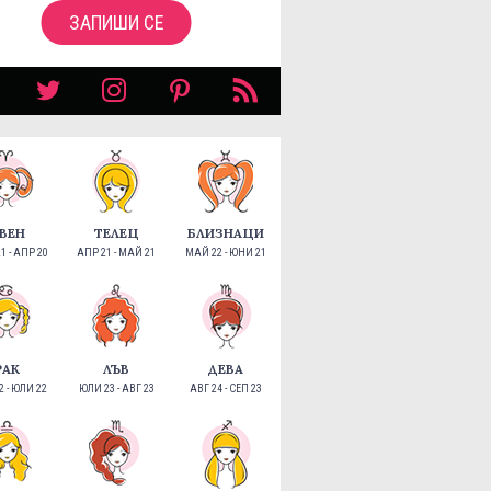
ЗАПИШИ СЕ
ВЕН
ТЕЛЕЦ
БЛИЗНАЦИ
1 - АПР 20
АПР 21 - МАЙ 21
МАЙ 22 - ЮНИ 21
РАК
ЛЪВ
ДЕВА
 - ЮЛИ 22
ЮЛИ 23 - АВГ 23
АВГ 24 - СЕП 23