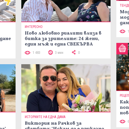
ТЕНД
Мод
мод
дам
ИНТЕРЕСНО
си
Ново любовно риалити влиза в
жданe
битка за зрителите: 24 жени,
един мъж и една СВЕКЪРВА
1 483
3 мин
0
РЕЦЕ
Как
поп
нов
ИСТОРИИТЕ НА ЕДНА ДАМА
рец
Виктория на Рачков за
та"
сватбата: "Искам да е приказно