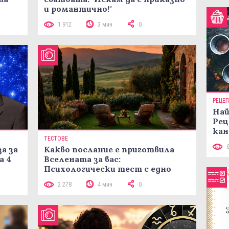
и романтично!"
1 912
3 мин
0
РЕЦЕ
Най
Рец
кан
ТЕСТОВЕ
а за
Какво послание е приготвила
а 4
Вселената за вас:
Психологически тест с едно
кликване
2 278
4 мин
0