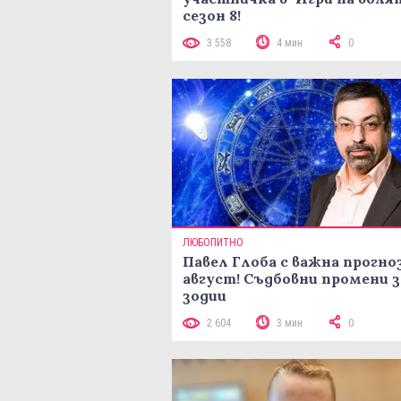
сезон 8!
3 558
4 мин
0
ЛЮБОПИТНО
Павел Глоба с важна прогноз
август! Съдбовни промени з
зодии
2 604
3 мин
0