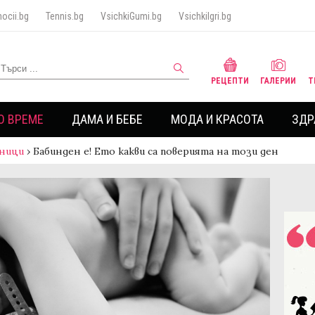
ocii.bg
Tennis.bg
VsichkiGumi.bg
VsichkiIgri.bg
РЕЦЕПТИ
ГАЛЕРИИ
Т
О ВРЕМЕ
ДАМА И БЕБЕ
МОДА И КРАСОТА
ЗДР
ници
›
Бабинден е! Ето какви са поверията на този ден