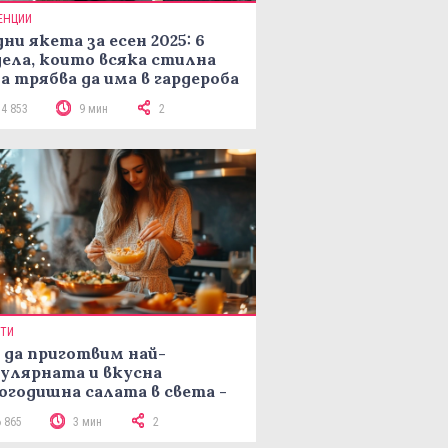
ЕНЦИИ
ни якета за есен 2025: 6
ела, които всяка стилна
а трябва да има в гардероба
14 853
9 мин
2
ПТИ
 да приготвим най-
улярната и вкусна
огодишна салата в света -
епта Мимоза
6 865
3 мин
2