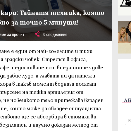
екари: Тайната техника, която
вно за точно 5 минути!
еме за прочит
0 споделяния
гане е един от най-големите и тихи
я градски човек. Стресът в офиса,
афе, недоспиването и внезапните ядове
да забие лудо, а главата ни да натежи
 хора в такъв момент веднага посягат
търсене на тежка артилерия от
АБ
е, че човешкото тяло притежава вграден
ане, който може да овладее ситуацията
ството ще се абсорбира в стомаха ви.
безплатен и научно доказан метод от