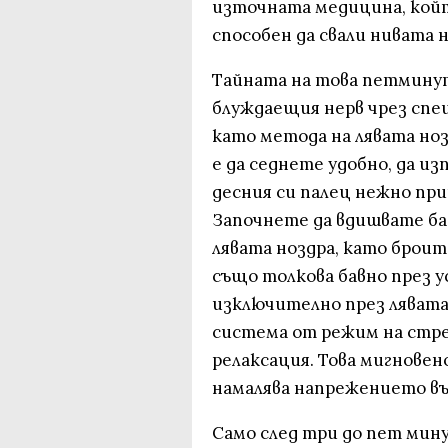
източната медицина, кой
способен да свали нивата н
Тайната на това петминут
блуждаещия нерв чрез спе
като метода на лявата ноз
е да седнете удобно, да из
десния си палец нежно пр
Започнете да вдишвате ба
лявата ноздра, като брои
също толкова бавно през 
изключително през лявата
система от режим на стрес
релаксация. Това мигновен
намалява напрежението въ
Само след три до пет мин