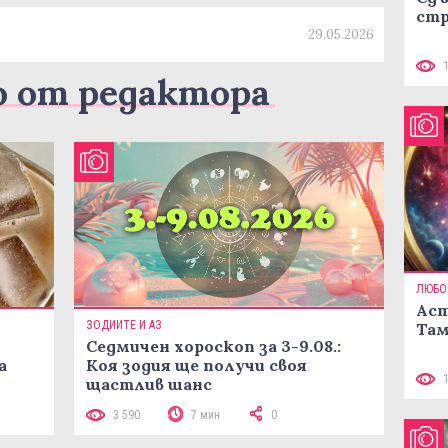
стр
29.05.2026
о от редактора
ЛЮБО
Аст
ЗОДИИТЕ И АЗ
Там
Седмичен хороскоп за 3-9.08.:
а
Коя зодия ще получи своя
щастлив шанс
3 590
7 мин
0