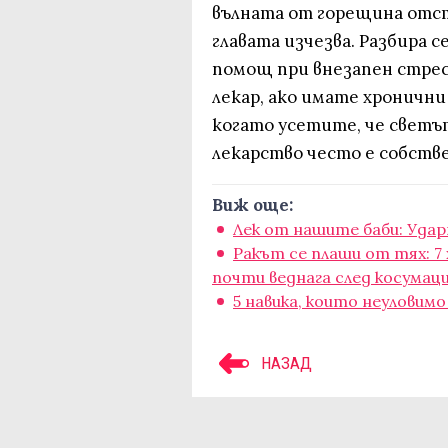
вълната от горещина отст
главата изчезва. Разбира 
помощ при внезапен стрес
лекар, ако имате хронични
когато усетите, че светъ
лекарство често е собстве
Виж още:
Лек от нашите баби: Удар
Ракът се плаши от тях: 7
почти веднага след косумац
5 навика, които неуловим
НАЗАД