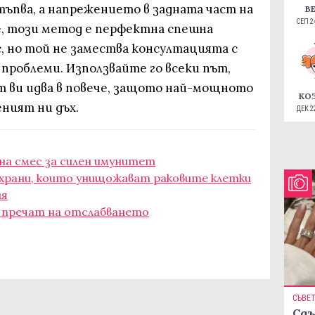
ъпва, а напрежението в задната част на
В
СЕП 24
се, този метод е перфектна спешна
, но той не замества консултацията с
 проблеми. Използвайте го всеки път,
т ви идва в повече, защото най-мощното
КО
ният ни дъх.
ДЕК 22
на смес за силен имунитет
 храни, които унищожават раковите клетки
ия
о пречат на отслабването
СЪВЕ
Сдъ