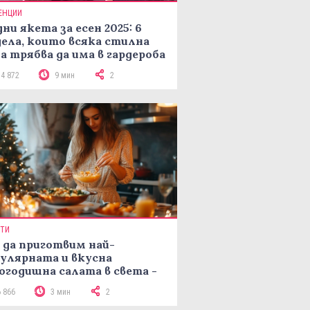
ЕНЦИИ
ни якета за есен 2025: 6
ела, които всяка стилна
а трябва да има в гардероба
14 872
9 мин
2
ПТИ
 да приготвим най-
улярната и вкусна
огодишна салата в света -
епта Мимоза
6 866
3 мин
2