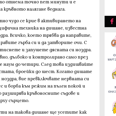
то отнема точно пет минути и е
а кръвното налягане веднага.
но чудо се крие в активирането на
цифична техника на дишане, известна
дра. Всичко, което трябва да направите,
правите гърба си и да затворите очи. С
итиснете и запушете дясната си ноздра.
О
вно, дълбоко и контролирано само през
МАРТ 2
те наум до четири. След това издишвайте
устата, броейки до шест. Когато дишате
 ноздра, вие превключвате нервната си
 и борба към режим на пълен покой и
ЮНИ 22
о разширява кръвоносните съдове и
рху сърцето.
ути на такова дишане ще усетите как