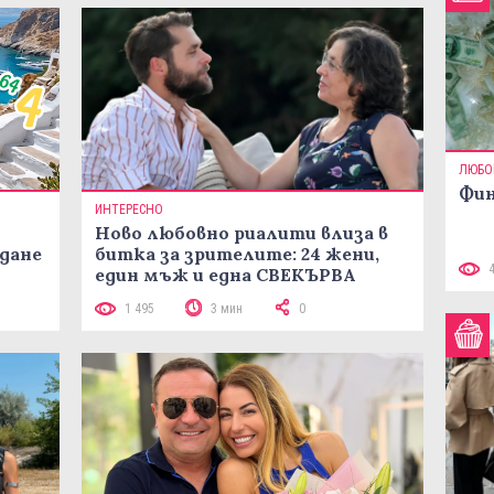
ЛЮБО
Фин
ИНТЕРЕСНО
Ново любовно риалити влиза в
жданe
битка за зрителите: 24 жени,
един мъж и една СВЕКЪРВА
1 495
3 мин
0