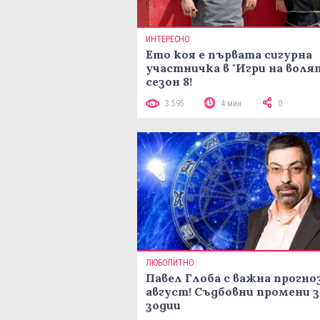
ИНТЕРЕСНО
Ето коя е първата сигурна
участничка в "Игри на воля
сезон 8!
3 595
4 мин
0
ЛЮБОПИТНО
Павел Глоба с важна прогноз
август! Съдбовни промени з
зодии