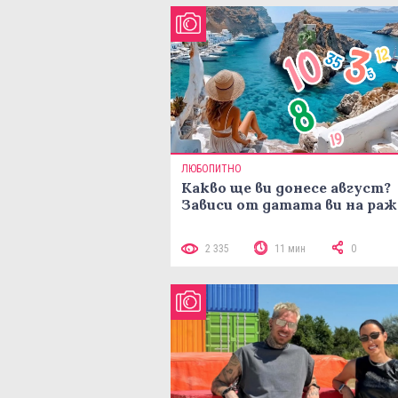
ЛЮБОПИТНО
Какво ще ви донесе август?
Зависи от датата ви на ра
2 335
11 мин
0