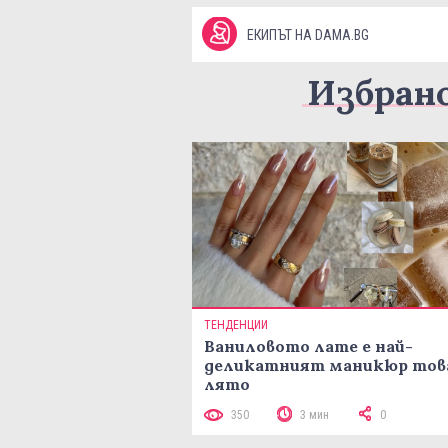
ЕКИПЪТ НА DAMA.BG
Избран
ТЕНДЕНЦИИ
Ваниловото лате е най-
деликатният маникюр тов
лято
350
3 мин
0