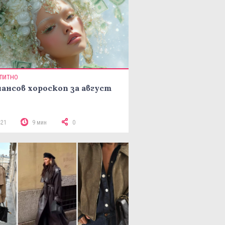
ПИТНО
ансов хороскоп за август
421
9 мин
0