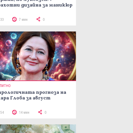
ахотни дизайна за маникюр
133
7 мин
0
ПИТНО
рологичната прогноза на
ара Глоба за август
154
14 мин
0