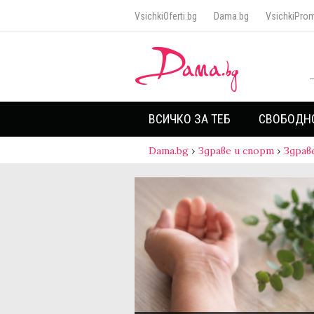
VsichkiOferti.bg
Dama.bg
VsichkiProm
ВСИЧКО ЗА ТЕБ
СВОБОДН
Dama.bg
›
Здраве и спорт
›
Здрав