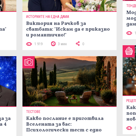
ТЕНД
Мод
ИСТОРИИТЕ НА ЕДНА ДАМА
мод
Виктория на Рачков за
дам
та"
сватбата: "Искам да е приказно
си
и романтично!"
1 919
3 мин
0
РЕЦЕ
Как
ТЕСТОВЕ
поп
а за
Какво послание е приготвила
нов
а 4
Вселената за вас:
рец
Психологически тест с едно
кликване