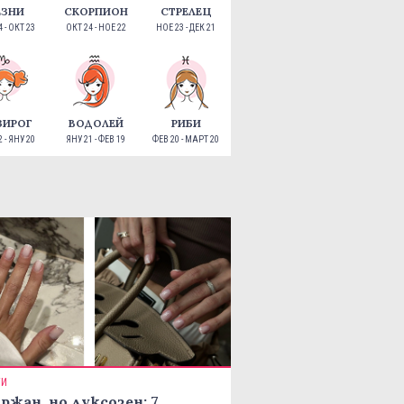
ЕЗНИ
СКОРПИОН
СТРЕЛЕЦ
 - ОКТ 23
ОКТ 24 - НОЕ 22
НОЕ 23 - ДЕК 21
ЗИРОГ
ВОДОЛЕЙ
РИБИ
 - ЯНУ 20
ЯНУ 21 - ФЕВ 19
ФЕВ 20 - МАРТ 20
ТИ
ржан, но луксозен: 7