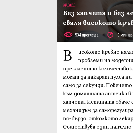
ЗДРАВЕ
Без хапчета и без л
сваля високото кръ
534 прегледа
3 мин вр
В
исокото кръвно наля
проблеми на модерни
прекаленото количество к
могат да накарат пулса ни 
само за секунди. Повечето
към домашната аптечка в 
хапчета. Истината обаче 
механизъм за саморегулир
по-бързо, отколкото лекар
Съществува един напълно 