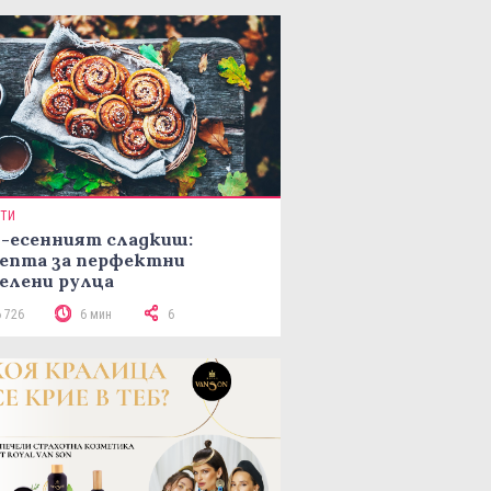
ПТИ
-есенният сладкиш:
епта за перфектни
елени рулца
6 726
6 мин
6