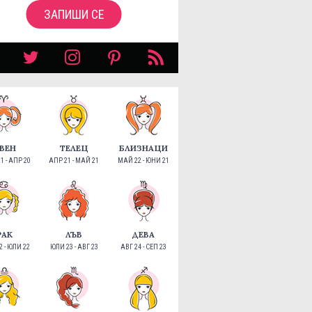
ЗАПИШИ СЕ
ВЕН
ТЕЛЕЦ
БЛИЗНАЦИ
1 - АПР 20
АПР 21 - МАЙ 21
МАЙ 22 - ЮНИ 21
РАК
ЛЪВ
ДЕВА
 - ЮЛИ 22
ЮЛИ 23 - АВГ 23
АВГ 24 - СЕП 23