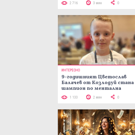
2 716
3 мин
0
ИНТЕРЕСНО
9-годишният Цветослав
Балачев от Козлодуй стана
шампион по ментална
аритметика с 320 задачи за
1 133
2 мин
0
минути