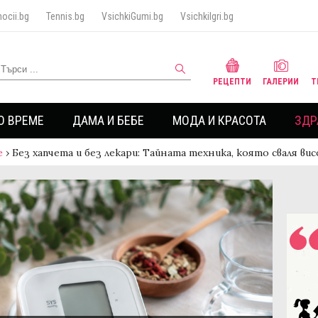
ocii.bg
Tennis.bg
VsichkiGumi.bg
VsichkiIgri.bg
РЕЦЕПТИ
ГАЛЕРИИ
Т
О ВРЕМЕ
ДАМА И БЕБЕ
МОДА И КРАСОТА
ЗДР
е
›
Без хапчета и без лекари: Тайната техника, която сваля в