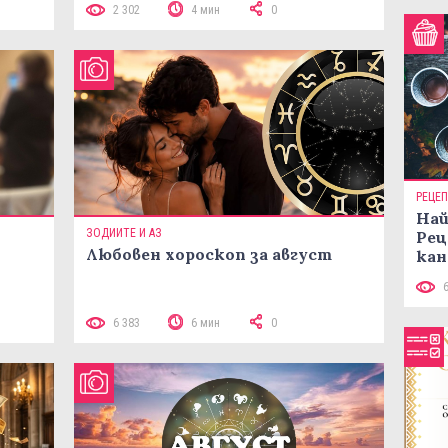
2 302
4 мин
0
РЕЦЕ
Най
ЗОДИИТЕ И АЗ
Рец
Любовен хороскоп за август
кан
 10
6 383
6 мин
0