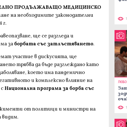
ЕЛНО ПРОДЪЛЖАВАЩО МЕДИЦИНСКО
мане на необходимите законодателни
 г.
авеопазване, ще се разгледа и
ма за
борбата със затлъстяването
.
мат участие в дискусията, ще
ането трябва да бъде разглеждано като
заболяване, което има пандемично
егативното и комплексно влияние на
ЛЮБО
 с
Национална програма за борба със
Зат
зод
оча
ажименти от политици и министри на
 видим.