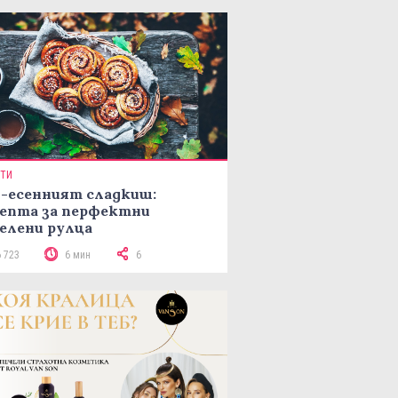
ПТИ
-есенният сладкиш:
епта за перфектни
елени рулца
6 723
6 мин
6