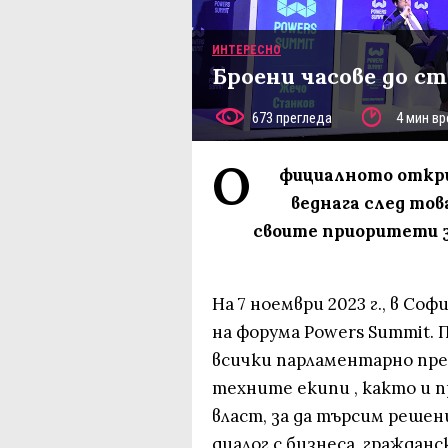
ИНТЕРЕСНО
Броени часове до с
673 прегледа
4 мин вр
О
фициалното открив
веднага след то
своите приоритети з
На 7 ноември 2023 г., в С
на форума Powers Summit.
всички парламентарно пр
техните екипи , както и
власт, за да търсим решен
диалог с бизнеса, граждан