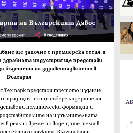
тарта на Българският Давос
еме за прочит
0 споделяния
ане ще започне с премиерска сесия, а
ва здравната индустрия ще представи
а бъдещето на здравеопазването в
България
офия Тех парк предстои третото издание
 По традиция то ще събере лидерите на
АБ
едставени политически формации и
 представителите на изпълнителната
ия в реално време по водещите теми в
ския сектор и науката. Българският