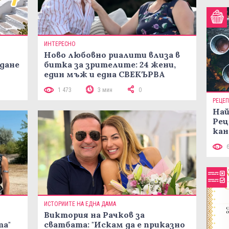
ИНТЕРЕСНО
Ново любовно риалити влиза в
жданe
битка за зрителите: 24 жени,
един мъж и една СВЕКЪРВА
1 473
3 мин
0
РЕЦЕ
Най
Рец
кан
ИСТОРИИТЕ НА ЕДНА ДАМА
Виктория на Рачков за
та"
сватбата: "Искам да е приказно