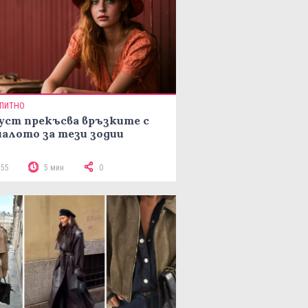
ПИТНО
уст прекъсва връзките с
алото за тези зодии
755
5 мин
0