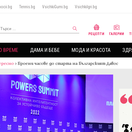
ocii.bg
Tennis.bg
VsichkiGumi.bg
VsichkiIgri.bg
РЕЦЕПТИ
ГАЛЕРИИ
Т
О ВРЕМЕ
ДАМА И БЕБЕ
МОДА И КРАСОТА
ЗДР
ересно
›
Броени часове до старта на Българският Давос