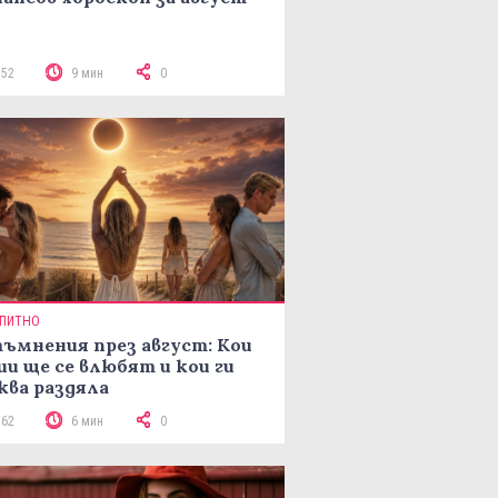
152
9 мин
0
ПИТНО
ъмнения през август: Кои
ии ще се влюбят и кои ги
ква раздяла
162
6 мин
0