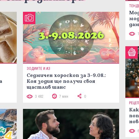
ТЕНД
Мод
мод
дам
си
ЗОДИИТЕ И АЗ
Седмичен хороскоп за 3-9.08.:
а
Коя зодия ще получи своя
щастлив шанс
3 482
7 мин
0
РЕЦЕ
Как
поп
нов
рец