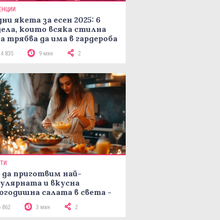
ЕНЦИИ
ни якета за есен 2025: 6
ела, които всяка стилна
а трябва да има в гардероба
14 835
9 мин
2
ПТИ
 да приготвим най-
улярната и вкусна
огодишна салата в света -
епта Мимоза
6 862
3 мин
2