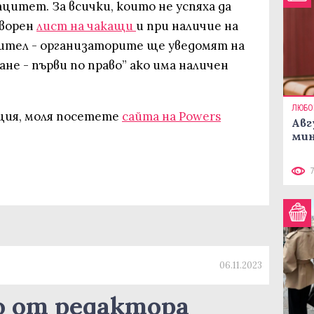
цитет. За всички, които не успяха да
творен
лист на чакащи
и при наличие на
ител - организаторите ще уведомят на
не - първи по право” ако има наличен
ЛЮБО
ция, моля посетете
сайта на Powers
Авг
мин
06.11.2023
о от редактора