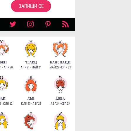
ЗАПИШИ СЕ
ВЕН
ТЕЛЕЦ
БЛИЗНАЦИ
1 - АПР 20
АПР 21 - МАЙ 21
МАЙ 22 - ЮНИ 21
РАК
ЛЪВ
ДЕВА
 - ЮЛИ 22
ЮЛИ 23 - АВГ 23
АВГ 24 - СЕП 23