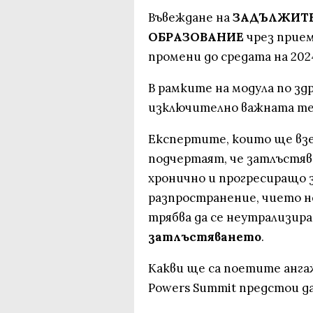
Въвеждане на
ЗАДЪЛЖИТ
ОБРАЗОВАНИЕ
чрез прие
промени до средата на 2024
В рамките на модула по здр
изключително важната те
Експертите, които ще взе
подчертаят, че затлъстяв
хронично и прогресиращо 
разпространение, чието н
трябва да се неутрализира
затлъстяването
.
Какви ще са поетите анг
Powers Summit предстои да