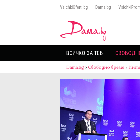
VsichkiOferti.bg
Dama.bg
VsichkiProm
ВСИЧКО ЗА ТЕБ
СВОБОДН
Dama.bg
›
Свободно време
›
Инт