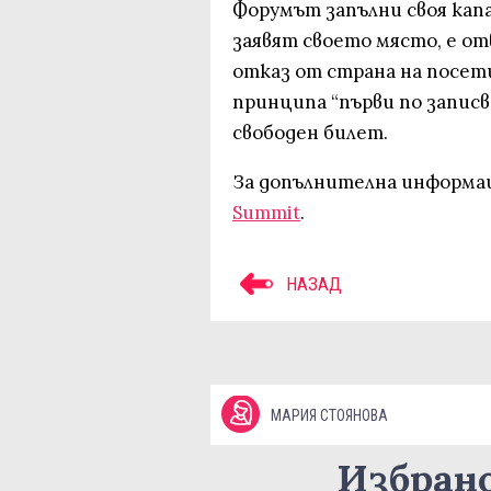
Форумът запълни своя капа
заявят своето място, е о
отказ от страна на посет
принципа “първи по записва
свободен билет.
За допълнителна информа
Summit
.
НАЗАД
МАРИЯ СТОЯНОВА
Избран