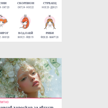
ЕЗНИ
СКОРПИОН
СТРЕЛЕЦ
 - ОКТ 23
ОКТ 24 - НОЕ 22
НОЕ 23 - ДЕК 21
ЗИРОГ
ВОДОЛЕЙ
РИБИ
 - ЯНУ 20
ЯНУ 21 - ФЕВ 19
ФЕВ 20 - МАРТ 20
ПИТНО
ансов хороскоп за август