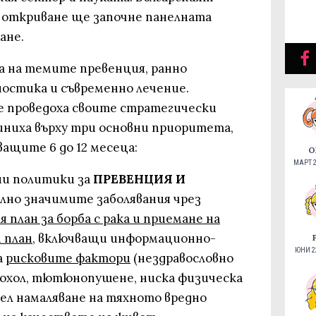
 откриване ще започне панелната
ане.
на на темите превенция, ранно
ностика и съвременно лечение.
е проведоха своите стратегически
диниха върху три основни приоритета,
ащите 6 до 12 месеца:
О
МАРТ 2
ни политики за
ПРЕВЕНЦИЯ И
лно значимите заболявания чрез
 план за борба с рака и приемане на
 план
, включващи информационно-
ЮНИ 22
а
рисковите фактори
(нездравословно
лкохол, тютюнопушене, ниска физическа
цел намаляване на тяхното вредно