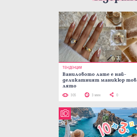
ТЕНДЕНЦИИ
Ваниловото лате е най-
деликатният маникюр тов
лято
305
3 мин
0