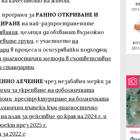
 на качеството на живот.
В
СЕП 24
и програми за
РАННО ОТКРИВАНЕ И
ЦИРАНЕ
на най-разпространените
явания
, целящи да обхванат възможно
евите групи
, с участието
на
КО
ари
в процеса и осигурявайки подходящ
ДЕК 22
 и диагностични методи в съответствие
ни стандарти
.
ЕННО ЛЕЧЕНИЕ
чрез незабавни мерки за
гии за укрепване на доболничната
йони, преструктуриране на болничната
клинични пътеки към диагностично
на план за действие до края на 2024 г. и
оект през 2025 г.
за 2022 г
:
ЛЮБО
Фин