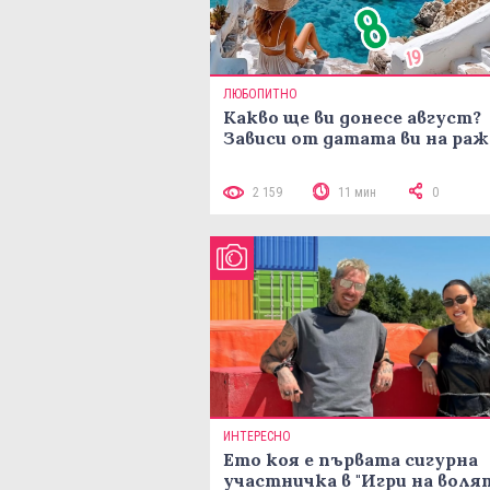
ЛЮБОПИТНО
Какво ще ви донесе август?
Зависи от датата ви на ра
2 159
11 мин
0
ИНТЕРЕСНО
Ето коя е първата сигурна
участничка в "Игри на воля