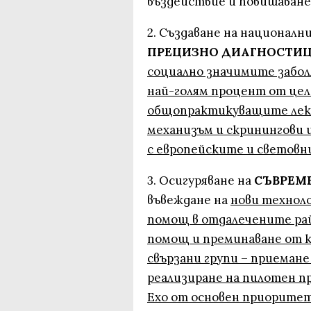
въздействие и повишаване
2. Създаване на националн
ПРЕЦИЗНО ДИАГНОСТИ
социално значимите забол
най-голям процент от цел
общопрактикуващите лек
механизъм и скринингови
с европейските и светов
3. Осигуряване на
СЪВРЕМ
въвеждане на
нови техноло
помощ в отдалечените ра
помощ и преминаване от 
свързани групи – приемане 
реализиране на пилотен пр
Ехо от основен приоритет 