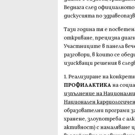
Веднага след официалното
дискусията по здравеопазв
Тази година тя е посвете
откриване, прецизна диаг
Участниците в панела веч
разговори, в които се обе
изискващи решения в следв
1. Реализиране на конкрет
ПРОФИЛАКТИКА
на социа
изпълнение на Националния
Национален кардиологичен
образователни програми з
хранене, злоупотреба с а
активност) с намаляване 