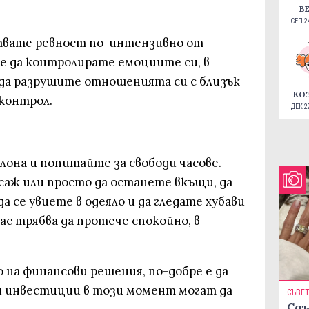
В
СЕП 24
итвате ревност по-интензивно от
те да контролирате емоциите си, в
 да разрушите отношенията си с близък
КО
оконтрол.
ДЕК 22
алона и попитайте за свободи часове.
аж или просто да останете вкъщи, да
а се увиете в одеяло и да гледате хубави
ас трябва да протече спокойно, в
 на финансови решения, по-добре е да
 и инвестиции в този момент могат да
СЪВЕ
Сдъ