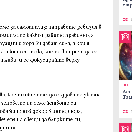
стр
ме за самоанализ: направете ревизия в
 помислете какво правите правилно, а
уации и хора ви дават сила, а кои я
ивота си това, което ви пречи да се
тливи, и се фокусирайте върху
ЛЮБО
Аст
ова, което обичате: да създавате уютна
Там
 членовете на семейството си.
обавете нов декор в интериора,
ечеря на свещи за близките си,
днини.