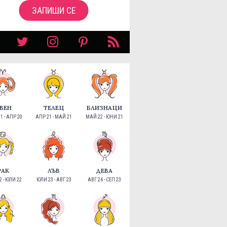
ЗАПИШИ СЕ
ВЕН
ТЕЛЕЦ
БЛИЗНАЦИ
1 - АПР 20
АПР 21 - МАЙ 21
МАЙ 22 - ЮНИ 21
РАК
ЛЪВ
ДЕВА
 - ЮЛИ 22
ЮЛИ 23 - АВГ 23
АВГ 24 - СЕП 23