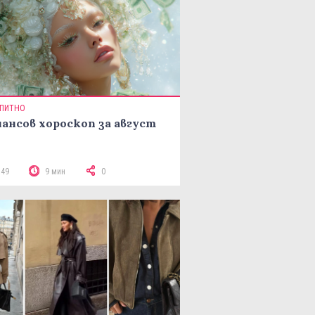
ПИТНО
ансов хороскоп за август
349
9 мин
0