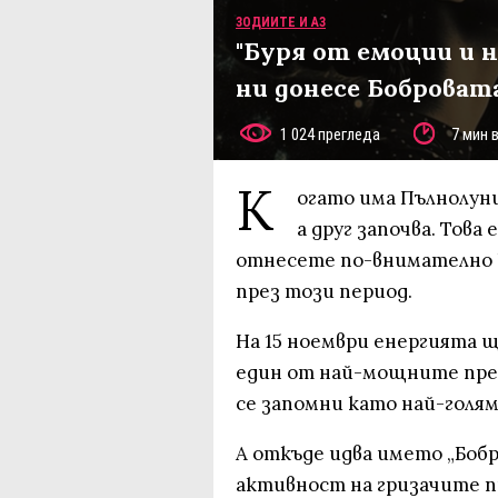
ЗОДИИТЕ И АЗ
"Буря от емоции и н
ни донесе Бобровата 
1 024 прегледа
7 мин 
К
огато има Пълнолуни
а друг започва. Това 
отнесете по-внимателно 
през този период.
На 15 ноември енергията щ
един от най-мощните през
се запомни като най-голя
А откъде идва името „Бобр
активност на гризачите п