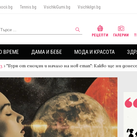
ocii.bg
Tennis.bg
VsichkiGumi.bg
VsichkiIgri.bg
РЕЦЕПТИ
ГАЛЕРИИ
Т
О ВРЕМЕ
ДАМА И БЕБЕ
МОДА И КРАСОТА
ЗДР
аз
›
"Буря от емоции и начало на нов етап": Какво ще ни донес