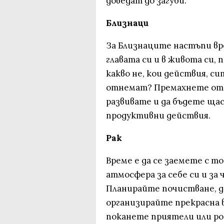
доведат до загуби.
Близнаци
За Близнаците настъпи вре
главата си и в живота си,
какво не, кои действия, сит
отнемат? Премахнете от ж
развивате и да бъдете щас
продуктивни действия.
Рак
Време е да се заемете с т
атмосфера за себе си и за
Планирайте почистване, д
организирайте прекрасна в
поканете приятели или ро