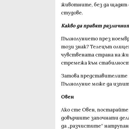
животните, без да щадят 
студове.
Какво да правят различнит
Пълнолунието през ноември
този знак? Телецът олице
чувствената страна на жи
стремежа към стабилност 
Затова представителите н
Пълнолуние може да изпит
Овен
Ако сте Овен, постарайте 
довършите започнати дела
да „разчистите“ натрупан