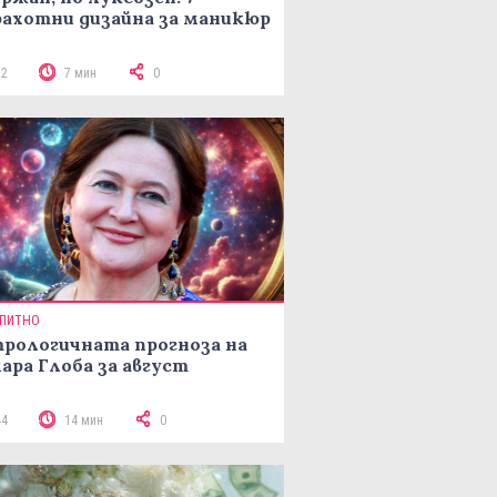
ахотни дизайна за маникюр
32
7 мин
0
ПИТНО
рологичната прогноза на
ара Глоба за август
44
14 мин
0