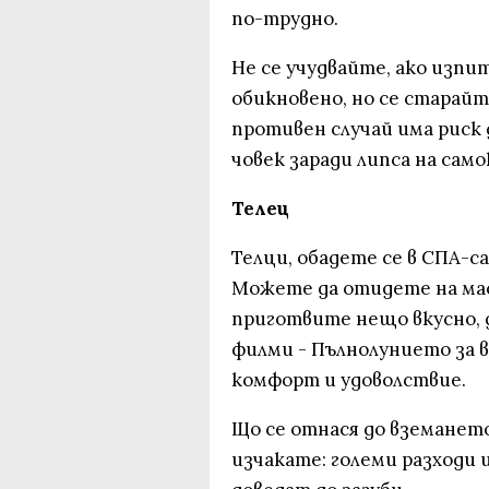
по-трудно.
Не се учудвайте, ако изп
обикновено, но се старай
противен случай има риск
човек заради липса на сам
Телец
Телци, обадете се в СПА-с
Можете да отидете на мас
приготвите нещо вкусно, д
филми - Пълнолунието за в
комфорт и удоволствие.
Що се отнася до вземането
изчакате: големи разходи