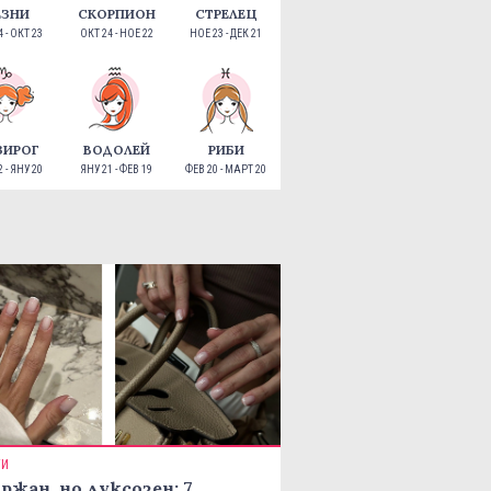
ЕЗНИ
СКОРПИОН
СТРЕЛЕЦ
 - ОКТ 23
ОКТ 24 - НОЕ 22
НОЕ 23 - ДЕК 21
ЗИРОГ
ВОДОЛЕЙ
РИБИ
 - ЯНУ 20
ЯНУ 21 - ФЕВ 19
ФЕВ 20 - МАРТ 20
ТИ
ржан, но луксозен: 7