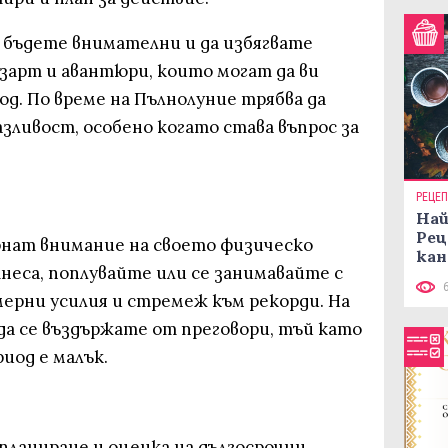
а бъдете внимателни и да избягвате
зарт и авантюри, които могат да ви
д. По време на Пълнолуние трябва да
зливост, особено когато става въпрос за
РЕЦЕ
Най
Рец
нат внимание на своето физическо
кан
еса, поплувайте или се занимавайте с
мерни усилия и стремеж към рекорди. На
да се въздържате от преговори, тъй като
иод е малък.
планиране и оценка на дългосрочни