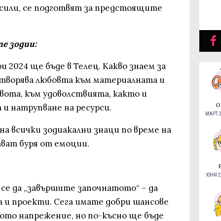
сили, се подготвят за предстоящите
е зодии:
 2024 ще бъде в Телец. Какво знаем за
творява любовта към материалната и
вота, към удоволствията, както и
О
и натрупване на ресурси.
МАРТ 2
а всички зодиакални знаци по време на
ват буря от емоции.
ЮНИ 22
се да „завършите започнатото“ – да
 и проекти. Сега имате добри шансове
ото напрежение, но по-късно ще бъде