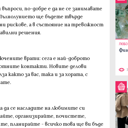
 въпроси, по-добре е да не се занимавате
а Пълнолунието ще бъдете твърде
и рискове, а в състояние на тревожност
равилни решения.
ЛЮБО
Фин
ючените врати: сега е най-доброто
аботните контакти. Новите делови
 както за вас, така и за хората, с
ате.
а да се насладите на любимите си
айте, организирайте, почистете,
те, планирайте - всичко това ще ви бъде