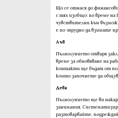
Що се отнася до финансови
с тях изобщо: по време н
чувствителни към възможн
е по-трудно да взимате п
Лъв
Пълнолунието отваря закл
време за обновяване на р
контакти ще бъдат от полза
които започнете да общув
Дева
Пълнолунието ще ви накар
занимания. Систематизир
разтоварвайте, подреждай