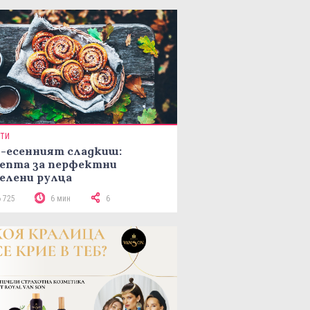
ПТИ
-есенният сладкиш:
епта за перфектни
елени рулца
6 725
6 мин
6