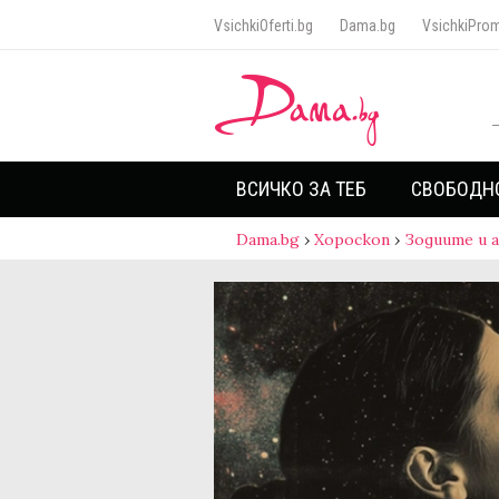
VsichkiOferti.bg
Dama.bg
VsichkiProm
ВСИЧКО ЗА ТЕБ
СВОБОДН
Dama.bg
›
Хороскоп
›
Зодиите и 