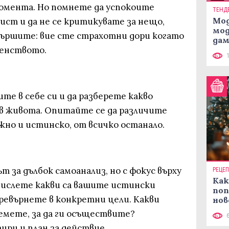
омента. Но помнете да успокоите
ТЕНД
Мод
ст и да не се критикувате за нещо,
мод
авършите: вие сте страхотни дори когато
дам
шенството.
си
ите в себе си и да разберете какво
в живота. Опитайте се да различите
жно и истинско, от всичко останало.
т за дълбок самоанализ, но с фокус върху
РЕЦЕ
Как
ислете какви са вашите истински
поп
превърнете в конкретни цели. Какви
нов
рец
емете, за да ги осъществите?
ири и план за действие.