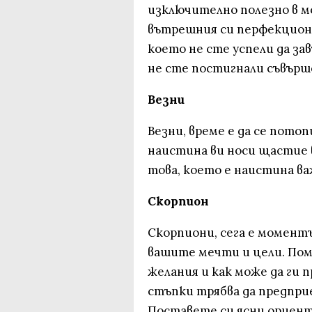
изключително полезно в м
вътрешния си перфекциони
което не сте успели да з
не сте постигнали съвър
Везни
Везни, време е да се потоп
наистина ви носи щастие 
това, което е наистина ва
Скорпион
Скорпиони, сега е моментъ
вашите мечти и цели. Пом
желания и как може да ги 
стъпки трябва да предпри
Поставете си ясни ориент