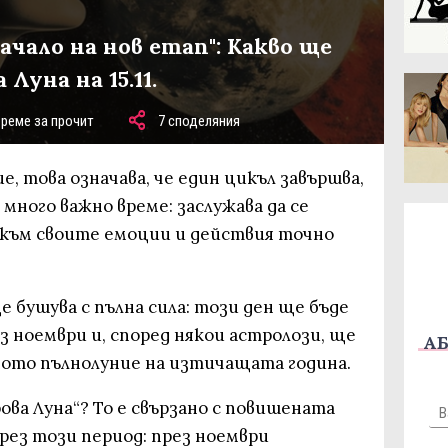
ачало на нов етап": Какво ще
Луна на 15.11.
време за прочит
7 споделяния
е, това означава, че един цикъл завършва,
е много важно време: заслужава да се
към своите емоции и действия точно
е бушува с пълна сила: този ден ще бъде
 ноември и, според някои астролози, ще
АБ
мото пълнолуние на изтичащата година.
ова Луна“? То е свързано с повишената
рез този период: през ноември