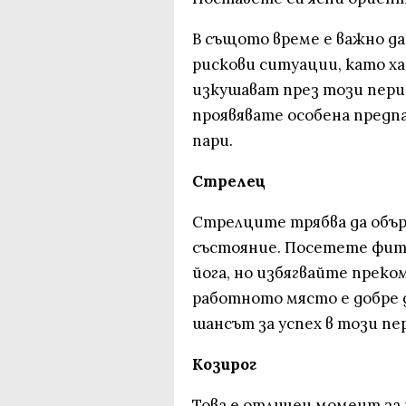
В същото време е важно д
рискови ситуации, като ха
изкушават през този перио
проявявате особена предпа
пари.
Стрелец
Стрелците трябва да обър
състояние. Посетете фитн
йога, но избягвайте преко
работното място е добре 
шансът за успех в този пер
Козирог
Това е отличен момент за 