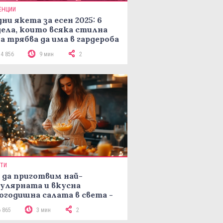
ЕНЦИИ
ни якета за есен 2025: 6
ела, които всяка стилна
а трябва да има в гардероба
14 856
9 мин
2
ПТИ
 да приготвим най-
улярната и вкусна
огодишна салата в света -
епта Мимоза
6 865
3 мин
2