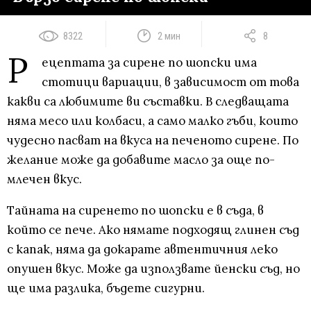
8322
2 мин
8
Р
ецептата за сирене по шопски има
стотици вариации, в зависимост от това
какви са любимите ви съставки. В следващата
няма месо или колбаси, а само малко гъби, които
чудесно пасват на вкуса на печеното сирене. По
желание може да добавите масло за още по-
млечен вкус.
Тайната на сиренето по шопски е в съда, в
който се пече. Ако нямате подходящ глинен съд
с капак, няма да докарате автентичния леко
опушен вкус. Може да използвате йенски съд, но
ще има разлика, бъдете сигурни.