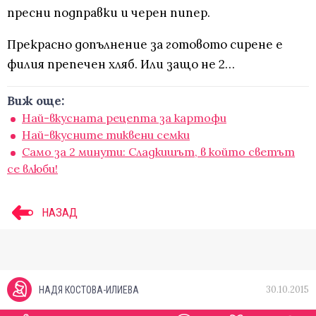
пресни подправки и черен пипер.
Прекрасно допълнение за готовото сирене е
филия препечен хляб. Или защо не 2…
Виж още:
Най-вкусната рецепта за картофи
Най-вкусните тиквени семки
Само за 2 минути: Сладкишът, в който светът
се влюби!
НАЗАД
30.10.2015
НАДЯ КОСТОВА-ИЛИЕВА