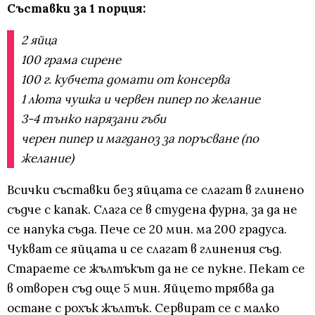
Съставки за 1 порция:
2 яйца
100 грама сирене
100 г. кубчета домати от консерва
1 люта чушка и червен пипер по желание
3-4 тънко нарязани гъби
черен пипер и магданоз за поръсване (по
желание)
Всички съставки без яйцата се слагат в глинено
съдче с капак. Слага се в студена фурна, за да не
се напука съда. Пече се 20 мин. ма 200 градуса.
Чукват се яйцата и се слагат в глинения съд.
Стараете се жълтъкът да не се пукне. Пекат се
в отворен съд още 5 мин. Яйцето трябва да
остане с рохък жълтък. Сервират се с малко