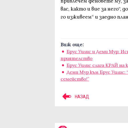
привлечем феновете му, з
вас, както и вие за него“, 
го изживеем“ и заедно пла
Виж още:
Брус Уилис и Деми Мур: Ис
приятелство
Брус Уилис слага КРАЙ на 
Деми Мур към Брус Уилис:
семейство!”
НАЗАД