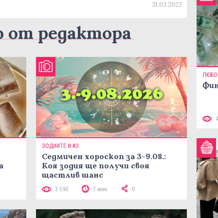
31.03.2022
о от редактора
ЛЮБО
Фин
ЗОДИИТЕ И АЗ
Седмичен хороскоп за 3-9.08.:
а
Коя зодия ще получи своя
щастлив шанс
3 590
7 мин
0