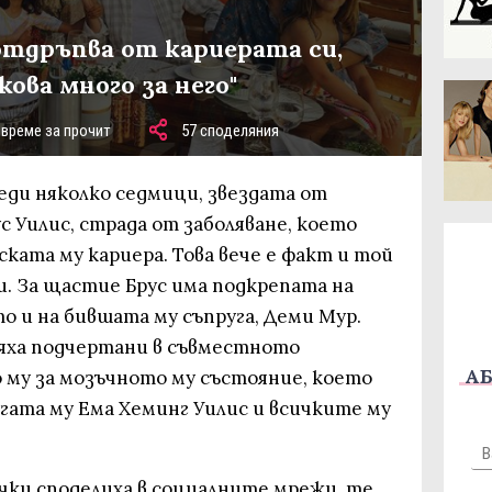
 отдръпва от кариерата си,
ова много за него"
 време за прочит
57 споделяния
еди няколко седмици, звездата от
с Уилис, страда от заболяване, което
ската му кариера. Това вече е факт и той
и. За щастие Брус има подкрепата на
о и на бившата му съпруга, Деми Мур.
яха подчертани в съвместното
АБ
 му за мозъчното му състояние, което
угата му Ема Хеминг Уилис и всичките му
ички споделиха в социалните мрежи, те