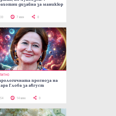
ахотни дизайна за маникюр
133
7 мин
0
ПИТНО
рологичната прогноза на
ара Глоба за август
154
14 мин
0