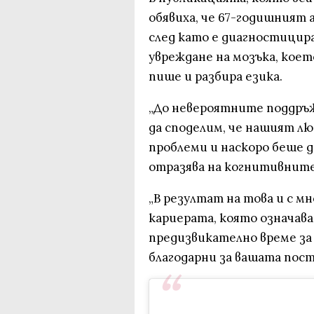
обявиха, че 67-годишният
след като е диагностицира
увреждане на мозъка, което
пише и разбира езика.
„До невероятните поддръж
да споделим, че нашият лю
проблеми и наскоро беше д
отразява на когнитивните
„В резултат на това и с м
кариерата, която означава
предизвикателно време за
благодарни за вашата пост