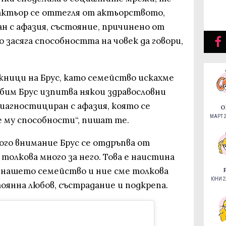
 актьор се оттегля от актьорството,
н с афазия, състояние, причинено от
 засяга способността на човек да говори,
ници на Брус, като семейство искахме
бим Брус изпитва някои здравословни
иагностициран с афазия, която се
О
МАРТ 2
 му способности“, пишат те.
ного внимание Брус се отдръпва от
 толкова много за него. Това е наистина
 нашето семейство и ние сме толкова
ЮНИ 22
оянна любов, състрадание и подкрепа.