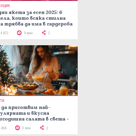
ЕНЦИИ
ни якета за есен 2025: 6
ела, които всяка стилна
а трябва да има в гардероба
14 872
9 мин
2
ПТИ
 да приготвим най-
улярната и вкусна
огодишна салата в света -
епта Мимоза
6 866
3 мин
2