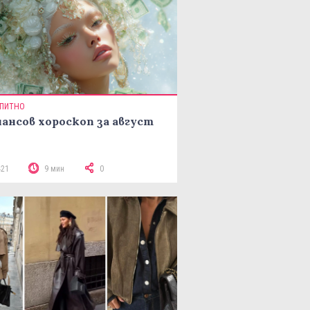
ПИТНО
ансов хороскоп за август
421
9 мин
0