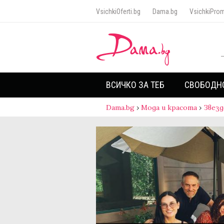
VsichkiOferti.bg
Dama.bg
VsichkiProm
ВСИЧКО ЗА ТЕБ
СВОБОДН
Dama.bg
›
Мода и красота
›
Звезд