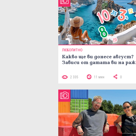
ЛЮБОПИТНО
Какво ще ви донесе август?
Зависи от датата ви на ра
2 335
11 мин
0