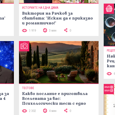
ИСТОРИИТЕ НА ЕДНА ДАМА
Виктория на Рачков за
та"
сватбата: "Искам да е приказно
и романтично!"
1 919
3 мин
0
РЕЦЕ
Най
Рец
кан
ТЕСТОВЕ
а за
Какво послание е приготвила
а 4
Вселената за вас:
Психологически тест с едно
кликване
2 302
4 мин
0