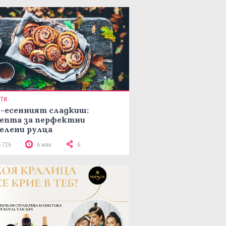
ПТИ
-есенният сладкиш:
епта за перфектни
елени рулца
6 726
6 мин
6