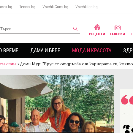
ocii.bg
Tennis.bg
VsichkiGumi.bg
VsichkiIgri.bg
РЕЦЕПТИ
ГАЛЕРИИ
Т
О ВРЕМЕ
ДАМА И БЕБЕ
МОДА И КРАСОТА
ЗДР
ен стил
›
Деми Мур: "Брус се отдръпва от кариерата си, коят