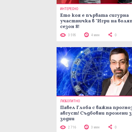
ИНТЕРЕСНО
Ето коя е първата сигурна
участничка в "Игри на воля
сезон 8!
3 595
4 мин
0
ЛЮБОПИТНО
Павел Глоба с важна прогноз
август! Съдбовни промени з
зодии
2 716
3 мин
0