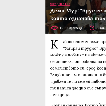
ЗВЕЗДЕН СТИЛ
Деми Мур: "Брус се
която означава толк
15 311 прегледа
3 мин
К
акто споменахме пр
“Умирай трудно”, Бру
може да повлияе на актьор
се оттегля от работата с
семейството си, сред коет
Близките им отношения б
изявление на семейството
тя написа заедно със съпр
пет деца.
В публикацията, която вс