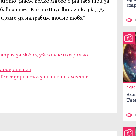
ащото знаем колко много означава той за
стр
добавиха те. „Както Брус винаги казва, „Да
нираме да направим точно това.“
тория за любов, уважение и огромно
кариерата си
 “Благодарна съм за нашето смесено
ЛЮБО
Аст
Там