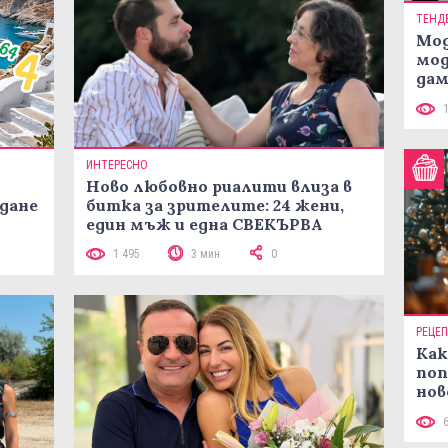
ТЕНД
Мод
мод
дам
си
ИНТЕРЕСНО
Ново любовно риалити влиза в
жданe
битка за зрителите: 24 жени,
един мъж и една СВЕКЪРВА
1 495
3 мин
0
РЕЦЕ
Как
поп
нов
рец