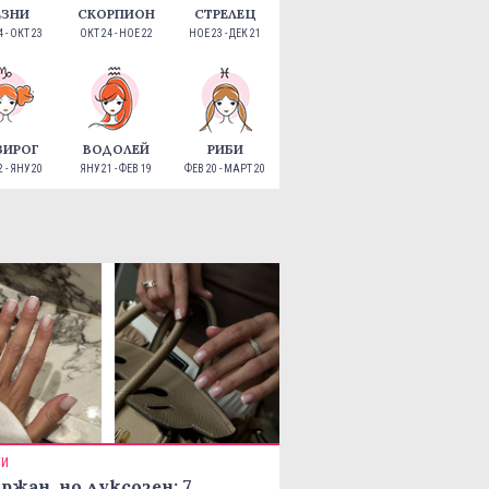
ЕЗНИ
СКОРПИОН
СТРЕЛЕЦ
 - ОКТ 23
ОКТ 24 - НОЕ 22
НОЕ 23 - ДЕК 21
ЗИРОГ
ВОДОЛЕЙ
РИБИ
 - ЯНУ 20
ЯНУ 21 - ФЕВ 19
ФЕВ 20 - МАРТ 20
ТИ
ржан, но луксозен: 7