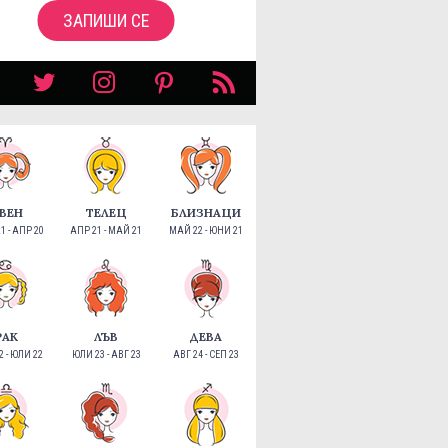
ЗАПИШИ СЕ
ВЕН
ТЕЛЕЦ
БЛИЗНАЦИ
1 - АПР 20
АПР 21 - МАЙ 21
МАЙ 22 - ЮНИ 21
РАК
ЛЪВ
ДЕВА
 - ЮЛИ 22
ЮЛИ 23 - АВГ 23
АВГ 24 - СЕП 23