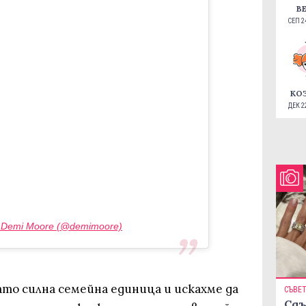
В
СЕП 24
КО
ДЕК 22
y Demi Moore (@demimoore)
то силна семейна единица и искахме да
СЪВЕ
Сдъ