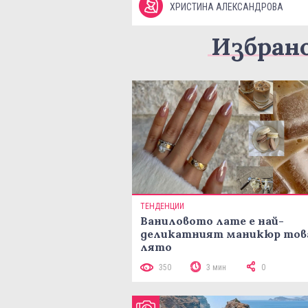
ХРИСТИНА АЛЕКСАНДРОВА
Избран
ТЕНДЕНЦИИ
Ваниловото лате е най-
деликатният маникюр тов
лято
350
3 мин
0