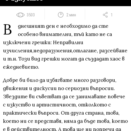
3503
2 мин
1
В
днешният ден е необходимо да сте
особено внимателни, тъй като не са
изключени грешки: Неправилни
изчисления,недоразумения,отлагане, разсейване
и т.н. Този вид грешки могат да създадат хаос в
ежедневието.
Добре би било да избягвате много разговори,
движения и дискусии по сериозни въпросии.
Звездите ви съветват да се занимавате повече
с изкуство и артистичност, отколкото с
практически въпроси. От друга страна, това,
което ни се представя, няма да бъде това, което
е в действителност. А това ще ни попречи да