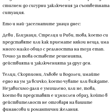
стигнем до сигурни заключения за съответната
ситуация.
Ето и най-засегнатите знаци днес:
Деви , Близнаци, Стрелци и Риби, това, което си
представяте или как приемате някои неща, има
много малко общо с реалността на този етап.
Точно за това оставете решенията,
действията и заключенията за друг ден.
Телци, Скорпиони, Лъвове и Водолеи, имайте
едно на ум за всичко, което чувате или виждате.
Независимо дали е умишлено, или не, това,
което ви представят е измислен образ, който в
действителност не отговаря на вашите
финансови и романтични желания.