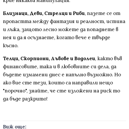
крие някаква манипулация.
Близнаци, Деви, Стрелци и Риби
, пазете се от
пропастта между фантазия и реалност, истина
и лъжа, защото лесно можете да попаднете в
нея и да я осъзнаете, когато вече е твърде
късно.
Телци, Скорпиони, Лъвове и Водолеи
, както във
финансовите, така и в любовните си дела, да
бъдете измамени днес е напълно възможно. Но
ако вие сте тези, които са направили нещо
"порочно", знайте, че сте изложени на риск то
да бъде разкрито!
Виж още: