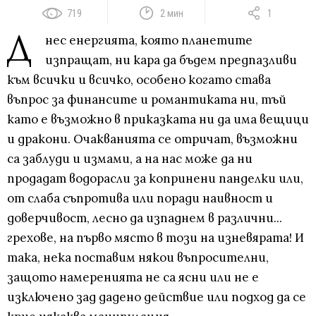
719
2 мин
1
Д
нес енергията, която планетите
изпращат, ни кара да бъдем предпазливи
към всички и всичко, особено когато става
въпрос за финансите и романтиката ни, тъй
като е възможно в приказката ни да има вещици
и дракони. Очакванията се отричат, възможни
са заблуди и измами, а на нас може да ни
продадат водорасли за копринени панделки или,
от слаба съпротива или поради наивност и
доверчивост, лесно да изпаднем в различни...
грехове, на първо място в този на изневярата! И
така, нека поставим някои въпросителни,
защото намеренията не са ясни или не е
изключено зад дадено действие или подход да се