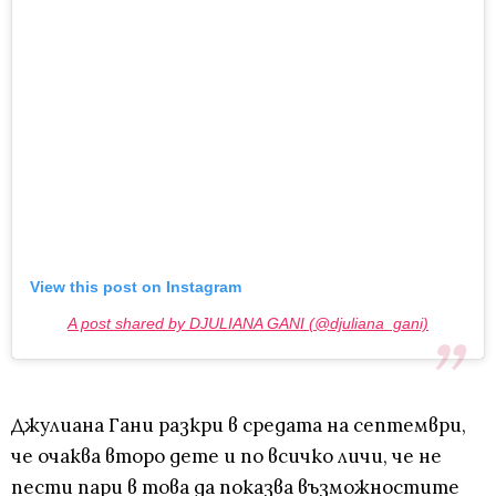
View this post on Instagram
A post shared by DJULIANA GANI (@djuliana_gani)
Джулиана Гани разкри в средата на септември,
че очаква второ дете и по всичко личи, че не
пести пари в това да показва възможностите