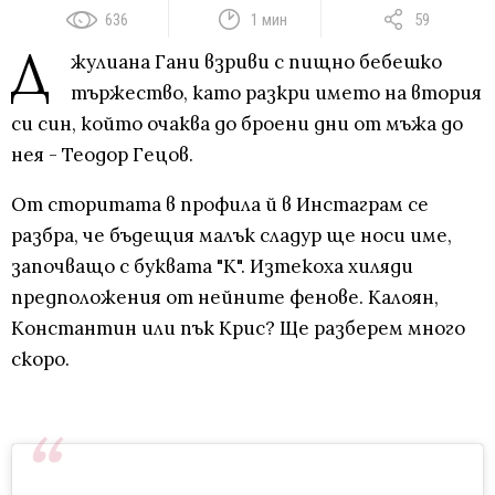
636
1 мин
59
Д
жулиана Гани взриви с пищно бебешко
тържество, като разкри името на втория
си син, който очаква до броени дни от мъжа до
нея - Теодор Гецов.
От сторитата в профила й в Инстаграм се
разбра, че бъдещия малък сладур ще носи име,
започващо с буквата "К". Изтекоха хиляди
предположения от нейните фенове. Калоян,
Константин или пък Крис? Ще разберем много
скоро.