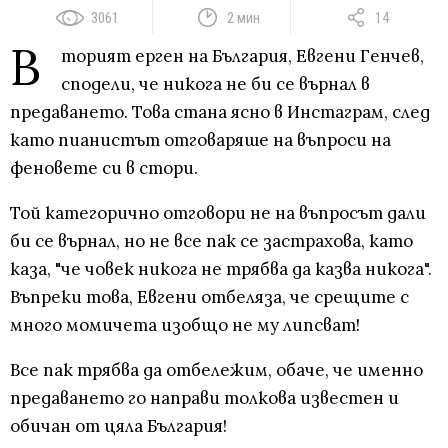
3061
2 мин
14
В
торият ерген на България, Евгени Генчев,
сподели, че никога не би се върнал в
предаването. Това стана ясно в Инстаграм, след
като пианистът отговаряше на въпроси на
феновете си в стори.
Той категорично отговори не на въпросът дали
би се върнал, но не все пак се застрахова, като
каза, "че човек никога не трябва да казва никога".
Въпреки това, Евгени отбеляза, че срещите с
много момичета изобщо не му липсват!
Все пак трябва да отбележим, обаче, че именно
предаването го направи толкова известен и
обичан от цяла България!