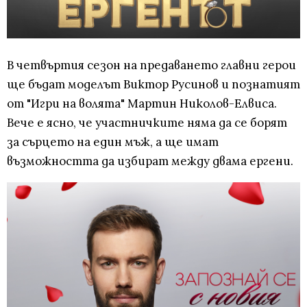
В четвъртия сезон на предаването главни герои
ще бъдат моделът Виктор Русинов и познатият
от "Игри на волята" Мартин Николов-Елвиса.
Вече е ясно, че участничките няма да се борят
за сърцето на един мъж, а ще имат
възможността да избират между двама ергени.