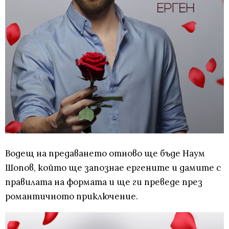
Водещ на предаването отново ще бъде Наум
Шопов, който ще запознае ергените и дамите с
правилата на формата и ще ги преведе през
романтичното приключение.