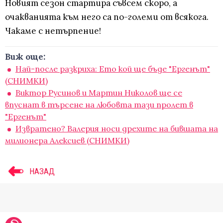
Новият сезон стартира съвсем скоро, а
очакванията към него са по-големи от всякога.
Чакаме с нетърпение!
Виж още:
Най-после разкриха: Ето кой ще бъде "Ергенът"
(СНИМКИ)
Виктор Русинов и Мартин Николов ще се
впуснат в търсене на любовта тази пролет в
"Ергенът"
Извратено? Валерия носи дрехите на бившата на
милионера Алексиев (СНИМКИ)
НАЗАД