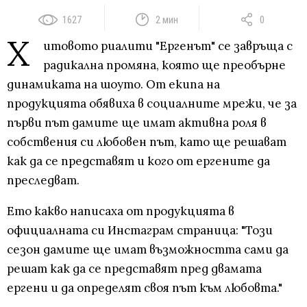
1627
2 мин
0
Х
итовото риалити "Ергенът" се завръща с
радикална промяна, която ще преобърне
динамиката на шоуто. От екипа на
продукцията обявиха в социалните мрежи, че за
първи път дамите ще имат активна роля в
собствения си любовен път, като ще решават
как да се представят и кого от ергените да
преследват.
Ето какво написаха от продукцията в
официалната си Инстаграм страница: "Този
сезон дамите ще имат възможността сами да
решат как да се представят пред двамата
ергени и да определят своя път към любовта."