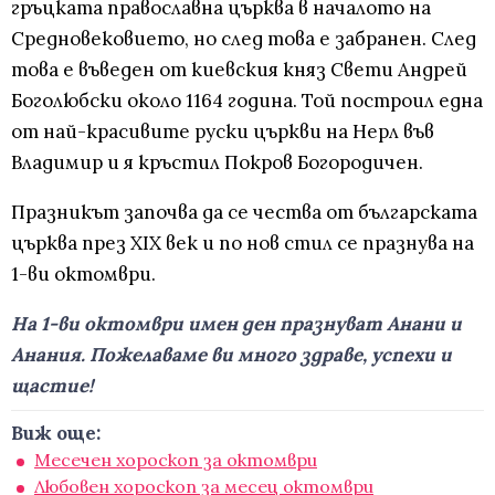
гръцката православна църква в началото на
Средновековието, но след това е забранен. След
това е въведен от киевския княз Свети Андрей
Боголюбски около 1164 година. Той построил една
от най-красивите руски църкви на Нерл във
Владимир и я кръстил Покров Богородичен.
Празникът започва да се чества от българската
църква през XIX век и по нов стил се празнува на
1-ви октомври.
На 1-ви октомври имен ден празнуват Анани и
Анания. Пожелаваме ви много здраве, успехи и
щастие!
Виж още:
Месечен хороскоп за октомври
Любовен хороскоп за месец октомври