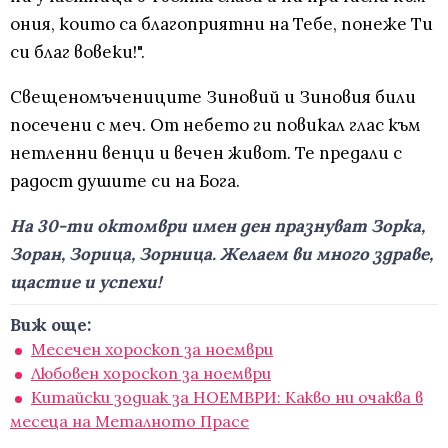
ония, които са благоприятни на Тебе, понеже Ти
си благ вовеки!".
Свещеномъчениците Зиновий и Зиновия били
посечени с меч. От небето ги повикал глас към
нетленни венци и вечен живот. Те предали с
радост душите си на Бога.
На 30-ти октомври имен ден празнуват Зорка,
Зоран, Зорица, Зорница. Желаем ви много здраве,
щастие и успехи!
Виж още:
Месечен хороскоп за ноември
Любовен хороскоп за ноември
Китайски зодиак за НОЕМВРИ: Какво ни очаква в
месеца на Металното Прасе