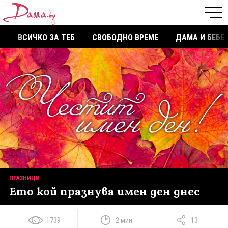
ВСИЧКО ЗА ТЕБ
СВОБОДНО ВРЕМЕ
ДАМА И БЕБЕ
ПРАЗНИЦИ
Ето кой празнува имен ден днес
1739
2 мин
13