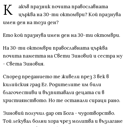
К
акъв празник почита православната
църква на 30-ти октомври? Кой празнува
имен ден на този ден?
Ето кой празнува имен ден на 30-ти октомври.
На 30-ти октомври православната църква
почита паметта на Свети Зиновий и сестра му
- Света Зиновия.
Според преданието те живели през 3 век в
килийския град Ег. Родителите им били
благочестиви и възпитавали децата си в
християнството. Но те останали сираци рано.
Зиновий получил дар от Бога - чудотворство.
Той лекувал болни хора чрез молитва и възлагане