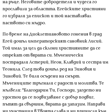
на ръце. Неговите добродетели и чудеса го
прославили за областта. Егейските християни
го избрали за епископ и той наставлявал
паството си мъдро.
По време на Диоклетиановото гонения в град
Егей дошъл императорският сановник Лисий.
Той имал за цел да склони християните да се
отрекат от вярата си. Мъченически
пострадали Астерий, Неон, Клавдий и сестра им
Теонила. След това дошъл ред на Зиновия и
Зиновий. Те били осъдени на смърт.
Мъчениците тръгнали с радост и молитва. Те
мълвели: "Благодарим Ти, Господи, загдето ни
удостои да се подвизаваме с добър подвиг,
пътят да свършим, вярата да запазим. Направи
ни участници в Твоята слава и ни причисли към