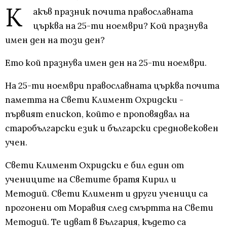
К
акъв празник почита православната
църква на 25-ти ноември? Кой празнува
имен ден на този ден?
Ето кой празнува имен ден на 25-ти ноември.
На 25-ти ноември православната църква почита
паметта на Свети Климент Охридски -
първият епископ, който е проповядвал на
старобългарски език и български средновековен
учен.
Свети Климент Охридски е бил един от
учениците на Светите братя Кирил и
Методий. Свети Климент и други ученици са
прогонени от Моравия след смъртта на Свети
Методий. Те идват в България, където са