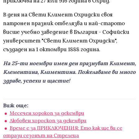
приключва на 27 юли 916 година в Охрид.
В деня на Свети Климент Охридски своя
патронен празник отбелязва и най-старото
висше учебно заведение в България - Софийски
университет "Свети Климент Охридски",
създаден на 1 октомври 1888 година.
На 25-ти ноември имен ден празнуват Климент,
Клементина, Климентина. Пожелаваме ви много
здраве, успехи и щастие!
Виж още:
Месечен хорокоп за декември
Любовен хороскоп за декември
Време е за ПРИКЛЮЧЕНИЯ: Ето как ще ви се
отрази сезонът на Стрелеца