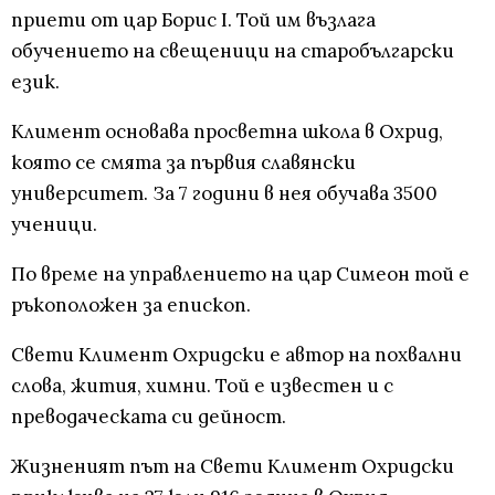
приети от цар Борис I. Той им възлага
обучението на свещеници на старобългарски
език.
Климент основава просветна школа в Охрид,
която се смята за първия славянски
университет. За 7 години в нея обучава 3500
ученици.
По време на управлението на цар Симеон той е
ръкоположен за епископ.
Свети Климент Охридски е автор на похвални
слова, жития, химни. Той е известен и с
преводаческата си дейност.
Жизненият път на Свети Климент Охридски