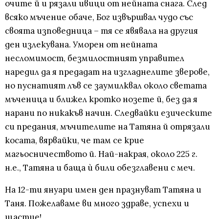
очите й и рязали ивици от нейната снага. След
всяко мъчение обаче, Бог извършвал чудо със
своята изповедница – тя се явявала на другия
ден излекувана. Уморен от нейната
несломимост, безмилостният управител
наредил да я предадат на изгладнелите зверове,
но пуснатият лъв се заумилквал около светата
мъченица и ближел кротко нозете й, без да я
нарани по никакъв начин. Следвайки езическите
си предания, мъчителите на Татяна й отрязали
косата, вярвайки, че там се крие
магьосничеството й. Най-накрая, около 225 г.
н.е., Татяна и баща ѝ били обезглавени с меч.
На 12-ти януари имен ден празнуват Татяна и
Таня. Пожелаваме ви много здраве, успехи и
щастие!