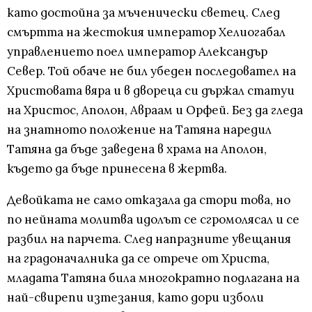
като достойна за мъченически светец. След
смъртта на жестокия император Хелиогабал
управлението поел император Александър
Север. Той обаче не бил убеден последовател на
Христовата вяра и в двореца си държал статуи
на Христос, Аполон, Авраам и Орфей. Без да гледа
на знатното положение на Татяна наредил
Татяна да бъде заведена в храма на Аполон,
където да бъде принесена в жертва.
Девойката не само отказала да стори това, но
по нейната молитва идолът се сгромолясал и се
разбил на парчета. След напразните увещания
на градоначалника да се отрече от Христа,
младата Татяна била многократно подлагана на
най-свирепи изтезания, като дори изболи