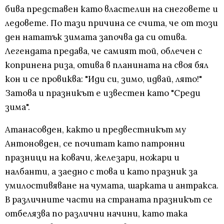
бива представен като властелин на снеговете и
ледовете. По тази причина се счита, че от този
ден нататък зимата започва да си отива.
Легендата предава, че самият той, облечен с
копринена риза, отива в планината на своя бял
кон и се провиква: "Иди си, зимо, идвай, лято!"
Затова и празникът е известен като "Среди
зима".
Атанасовден, както и предвестникът му
Антоновден, се почитат като патронни
празници на ковачи, железари, ножари и
налбанти, а заедно с това и като празник за
умилостивяване на чумата, шарката и антракса.
В различните части на страната празникът се
отбелязва по различни начини, като така