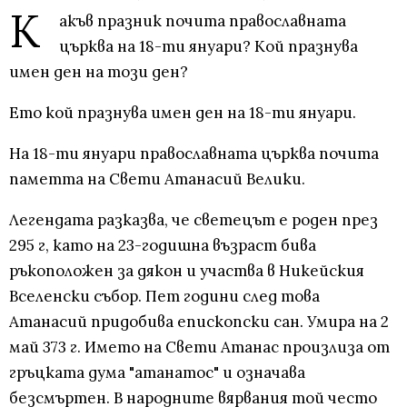
К
акъв празник почита православната
църква на 18-ти януари? Кой празнува
имен ден на този ден?
Ето кой празнува имен ден на 18-ти януари.
На 18-ти януари православната църква почита
паметта на Свети Атанасий Велики.
Легендата разказва, че светецът е роден през
295 г, като на 23-годишна възраст бива
ръкоположен за дякон и участва в Никейския
Вселенски събор. Пет години след това
Атанасий придобива епископски сан. Умира на 2
май 373 г. Името на Свети Атанас произлиза от
гръцката дума "атанатос" и означава
безсмъртен. В народните вярвания той често