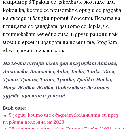
например в Тракия се заколва черно пиле или
кокошка, което се приготвя с ориз и се раздава
на съседи и близки против болести. Перата на
птицата се запазват, защото се вярва, че
притежават лечебна сила. В други райони пък
моми и ергени излизат на поляните, връзват
люлки, пеят, играят хора.
На 18-ти януари имен ден празнуват Атанас,
Атанаско, Атанаска, Ачко, Таско, Танка, Тана,
Траян, Траяна, Танцо, Трайка, Трайко, Наско,
Наца, Живко, Живка. Пожелаваме ви много
здраве, щастие и успехи!
Виж още:
5 зодии, които ще сбъднат желанията си през
първата половина на 2023
Звездната астроложка Тамара Глоба: "2023 носи