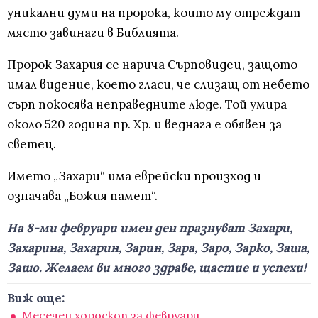
уникални думи на пророка, които му отреждат
място завинаги в Библията.
Пророк Захария се нарича Сърповидец, защото
имал видение, което гласи, че слизащ от небето
сърп покосява неправедните люде. Той умира
около 520 година пр. Хр. и веднага е обявен за
светец.
Името „Захари“ има еврейски произход и
означава „Божия памет“.
На 8-ми февруари имен ден празнуват Захари,
Захарина, Захарин, Зарин, Зара, Заро, Зарко, Заша,
Зашо. Желаем ви много здраве, щастие и успехи!
Виж още:
Месечен хороскоп за февруари