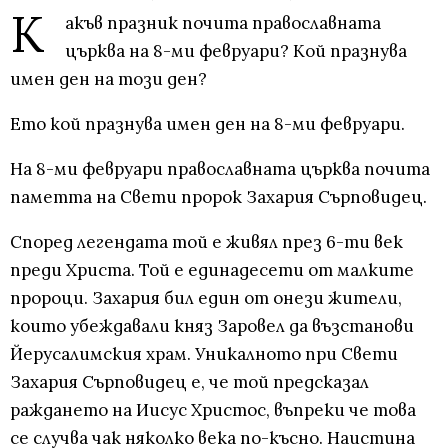
К
акъв празник почита православната
църква на 8-ми февруари? Кой празнува
имен ден на този ден?
Ето кой празнува имен ден на 8-ми февруари.
На 8-ми февруари православната църква почита
паметта на Свети пророк Захария Сърповидец.
Според легендата той е живял през 6-ти век
преди Христа. Той е единадесети от малките
пророци. Захария бил един от онези жители,
които убеждавали княз Заровел да възстанови
Йерусалимския храм. Уникалното при Свети
Захария Сърповидец е, че той предсказал
раждането на Иисус Христос, въпреки че това
се случва чак няколко века по-късно. Наистина