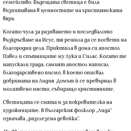
семейство. Бъдещата светица е била
възпитавана в ценностите на християнската
вяра.
Когато чула за разпването и последвалото
възкръсване на Исус, тя решила да се посвети на
благородни дела. Приютила в дома си апостол
Павел и спътниците му Лука и Силас. Когато те
напускали града, самият апостол написал
благодарствено писмо, в което описвал
добрината на Лидия. Домът ѝ се превърнал в
молитвено място, събиращо християните.
Светицата се смята и за покровителка на
художниците. В българския фолклор „Лида”
означава „разглезена девойка”.