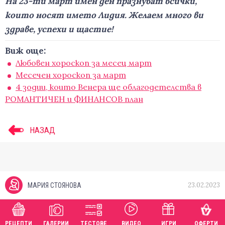
На 23-ти март имен ден празнуват всички,
които носят името Лидия. Желаем много ви
здраве, успехи и щастие!
Виж още:
Любовен хороскоп за месец март
Месечен хороскоп за март
4 зодии, които Венера ще облагодетелства в
РОМАНТИЧЕН и ФИНАНСОВ план
НАЗАД
23.02.2023
МАРИЯ СТОЯНОВА
РЕЦЕПТИ
ГАЛЕРИИ
ТЕСТОВЕ
ВИДЕО
ИГРИ
ОФЕРТИ