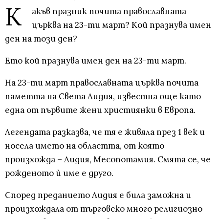
К
акъв празник почита православната
църква на 23-ти март? Кой празнува имен
ден на този ден?
Ето кой празнува имен ден на 23-ти март.
На 23-ти март православната църква почита
паметта на Света Лидия, известна още като
една от първите жени християнки в Европа.
Легендата разказва, че тя е живяла през 1 век и
носела името на областта, от която
произхожда – Лидия, Месопотамия. Смята се, че
рожденото ѝ име е друго.
Според преданието Лидия е била заможна и
произхождала от търговско много религиозно