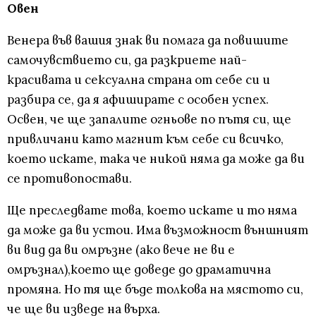
Овен
Венера във вашия знак ви помага да повишите
самочувствието си, да разкриете най-
красивата и сексуална страна от себе си и
разбира се, да я афиширате с особен успех.
Освен, че ще запалите огньове по пътя си, ще
привличани като магнит към себе си всичко,
което искате, така че никой няма да може да ви
се противопостави.
Ще преследвате това, което искате и то няма
да може да ви устои. Има възможност външният
ви вид да ви омръзне (ако вече не ви е
омръзнал),което ще доведе до драматична
промяна. Но тя ще бъде толкова на мястото си,
че ще ви изведе на върха.