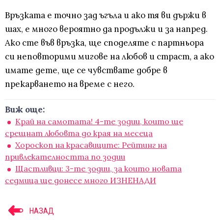
Връзката е точно зад ъгъла и ако тя ви държи в
шах, е много вероятно да продължи и за напред.
Ако сте във връзка, ще споделяте с партньора
си неповторими мигове на любов и страст, а ако
имате дете, ще се чувствате добре в
прекарването на време с него.
Виж още:
Край на самотата! 4-те зодии, които ще
срещнат любовта до края на месеца
Хороскоп на красавиците: Рейтинг на
привлекателността по зодии
Щастливци: 3-те зодии, за които новата
седмица ще донесе много ИЗНЕНАДИ
НАЗАД