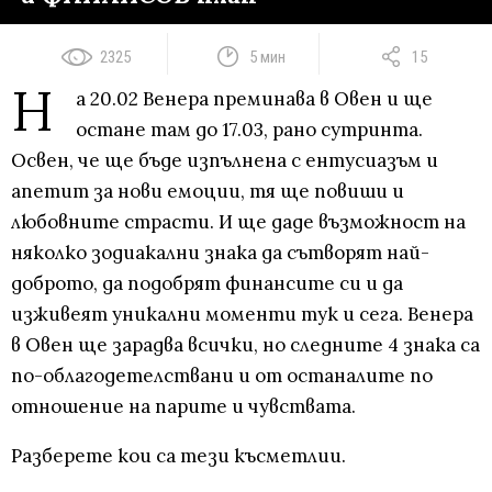
2325
5 мин
15
Н
а 20.02 Венера преминава в Овен и ще
остане там до 17.03, рано сутринта.
Освен, че ще бъде изпълнена с ентусиазъм и
апетит за нови емоции, тя ще повиши и
любовните страсти. И ще даде възможност на
няколко зодиакални знака да сътворят най-
доброто, да подобрят финансите си и да
изживеят уникални моменти тук и сега. Венера
в Овен ще зарадва всички, но следните 4 знака са
по-облагодетелствани и от останалите по
отношение на парите и чувствата.
Разберете кои са тези късметлии.