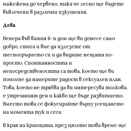
нажежена до червено, така че лесно ще бъдете
въвлечени в различни изкушения.
Дева
Венера във вашия 8-и дом ще ви донесе само
добро, стига и вие да излезете от
тесногръдието си и да видите нещата по-
просто. Спонтанността и
непосредствеността са това, което ще ви
помогне да намерите радост в сексуален план.
Това, което не трябва да ви интересува толкова,
е утрешният ден и какво ще бъде развитието.
Вместо това се фокусирайте върху усещането
на момента тук и сега.
В края на краищата, през цялото това време ще