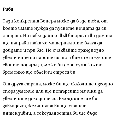
Риби
Тази конкретна Венера може да бъде това, от
което имате нужда да пуснете нещата да си
отидат. Но навлизайнки във вторият ви дом тя
ще направи така че материалните блага да
дойдате и при вас. Не очаквайте грандиозно
увеличение на парите си, но и вие ще получите
своите подаръци, може би дори сума, която
временно ще облекчи стреса ви.
От друга страна, може би ще сключите изгодно
споразумение или ще потърсите начини да
увеличите доходите си. Емоциите ще ви
завладеят, желанията ви ще станат
интензивни, а сексуалността ви ще бъде