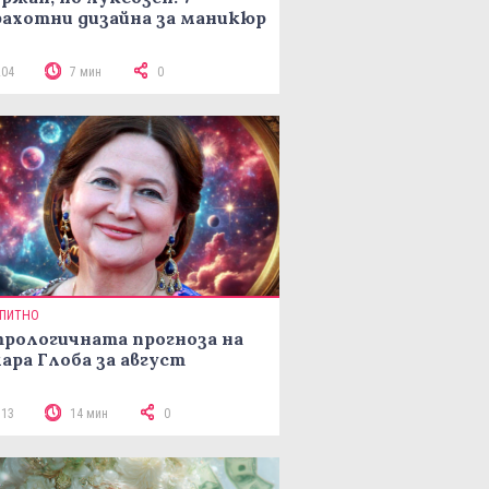
ахотни дизайна за маникюр
204
7 мин
0
ПИТНО
рологичната прогноза на
ара Глоба за август
313
14 мин
0