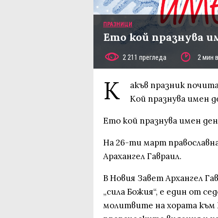
ПРАЗНИЦИ
Ето кой празнува и
2 211 прегледа
2 мин 
К
акъв празник почита
Кой празнува имен д
Ето кой празнува имен ден
На 26-ти март православн
Арахангел Гавраил.
В Новия Завет Архангел Га
„сила Божия“, е един от с
молитвите на хората към Б