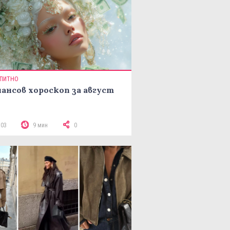
ПИТНО
ансов хороскоп за август
503
9 мин
0