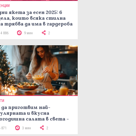
ЕНЦИИ
ни якета за есен 2025: 6
ела, които всяка стилна
а трябва да има в гардероба
14 886
9 мин
2
ПТИ
 да приготвим най-
улярната и вкусна
огодишна салата в света -
епта Мимоза
6 871
3 мин
2