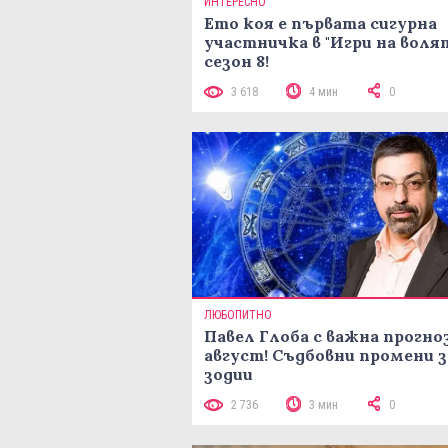
ИНТЕРЕСНО
Ето коя е първата сигурна
участничка в "Игри на воля
сезон 8!
3 618
4 мин
0
ЛЮБОПИТНО
Павел Глоба с важна прогноз
август! Съдбовни промени з
зодии
2 736
3 мин
0