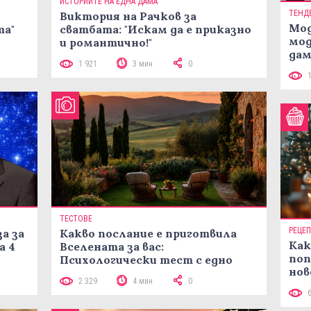
ИСТОРИИТЕ НА ЕДНА ДАМА
ТЕНД
Виктория на Рачков за
Мод
та"
сватбата: "Искам да е приказно
мод
и романтично!"
дам
1 921
3 мин
0
си
ТЕСТОВЕ
РЕЦЕ
а за
Какво послание е приготвила
Как
а 4
Вселената за вас:
поп
Психологически тест с едно
нов
кликване
2 329
4 мин
0
рец