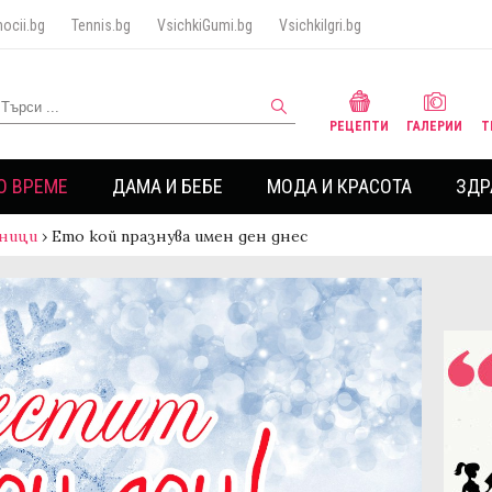
ocii.bg
Tennis.bg
VsichkiGumi.bg
VsichkiIgri.bg
РЕЦЕПТИ
ГАЛЕРИИ
Т
О ВРЕМЕ
ДАМА И БЕБЕ
МОДА И КРАСОТА
ЗДР
ници
›
Ето кой празнува имен ден днес