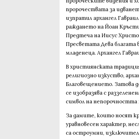
пророческите видения и хо
пророчествата за идванет
изпратил архангел Гавраил
раждането на Йоан Кръст
Предтеча на Иисус Христос
Пресветата Дева благата в
младенеца. Архангел Гавраи
В християнската традиция
религиозно изкуство, архан
Благовещението. Затова д
се изобразява с раззеленен
символ на непорочността 
За дамите, които носят кр
уравновесен характер, нес
са остроумни, изключител