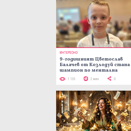
ИНТЕРЕСНО
9-годишният Цветослав
Балачев от Козлодуй стана
шампион по ментална
аритметика с 320 задачи за
1 135
2 мин
0
минути