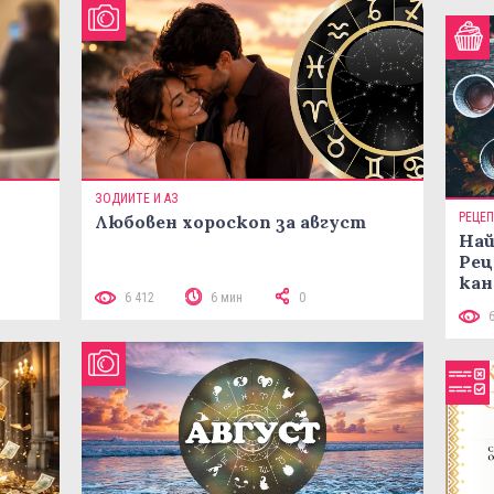
ЗОДИИТЕ И АЗ
РЕЦЕ
Любовен хороскоп за август
Най
Рец
кан
 10
6 412
6 мин
0