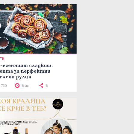
ПТИ
-есенният сладкиш:
епта за перфектни
елени рулца
6 730
6 мин
6