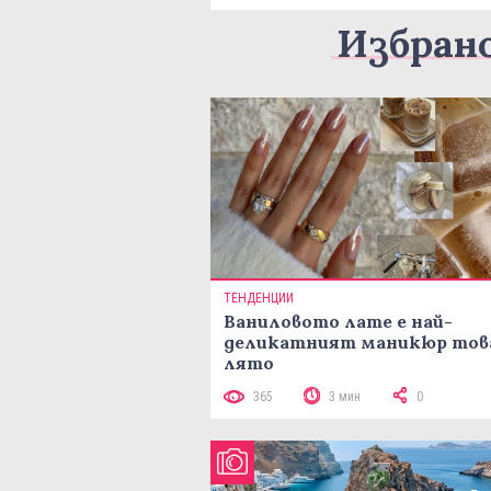
Избран
ТЕНДЕНЦИИ
Ваниловото лате е най-
деликатният маникюр тов
лято
365
3 мин
0