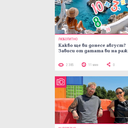
ЛЮБОПИТНО
Какво ще ви донесе август?
Зависи от датата ви на ра
2 385
11 мин
0