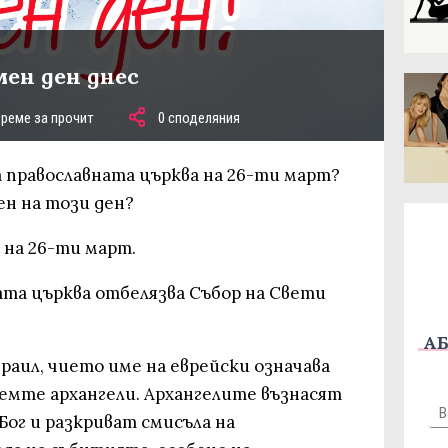
мен ден днес
време за прочит
0 споделяния
 православната църква на 26-ти март?
ен на този ден?
 на 26-ти март.
ата църква отбелязва Събор на Свети
АБ
враил, чието име на еврейски означава
едемте архангели. Архангелите възнасят
ог и разкриват смисъла на