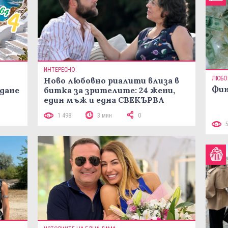
ИНТЕРЕСНО
ЛЮБО
Ново любовно риалити влиза в
Фин
жданe
битка за зрителите: 24 жени,
един мъж и една СВЕКЪРВА
1 498
3 мин
0