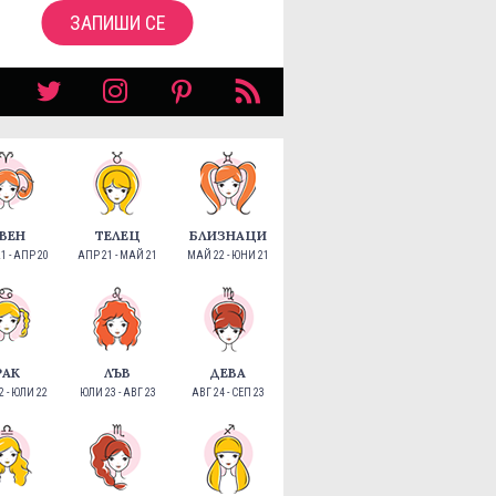
ЗАПИШИ СЕ
ВЕН
ТЕЛЕЦ
БЛИЗНАЦИ
1 - АПР 20
АПР 21 - МАЙ 21
МАЙ 22 - ЮНИ 21
РАК
ЛЪВ
ДЕВА
 - ЮЛИ 22
ЮЛИ 23 - АВГ 23
АВГ 24 - СЕП 23