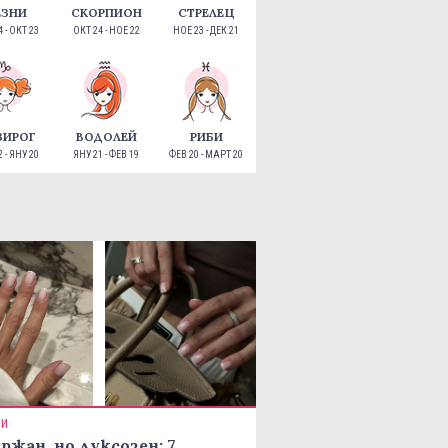
ЕЗНИ
СКОРПИОН
СТРЕЛЕЦ
 - ОКТ 23
ОКТ 24 - НОЕ 22
НОЕ 23 - ДЕК 21
ЗИРОГ
ВОДОЛЕЙ
РИБИ
 - ЯНУ 20
ЯНУ 21 - ФЕВ 19
ФЕВ 20 - МАРТ 20
ТИ
ржан, но луксозен: 7