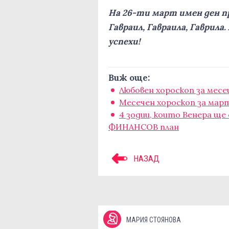
На 26-ти март имен ден пра
Гавраил, Гавраила, Гаврила
успехи!
Виж още:
Любовен хороскоп за мес
Месечен хороскоп за мар
4 зодии, които Венера щ
ФИНАНСОВ план
НАЗАД
МАРИЯ СТОЯНОВА