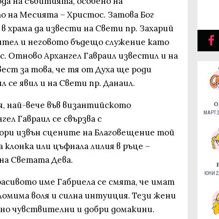
да на събитията, особено на
о на Месията – Христос. Затова Бог
 в храма да извести на Свети пр. Захарий
ител и неговото бъдещо служение като
. Отново Архангел Гавраил известил и на
ест за това, че тя от Духа ще роди
л се явил и на Свети пр. Данаил.
, най-вече във византийското
О
МАРТ 2
гел Гавраил се свързва с
ори извън сцените на Благовещение той
а клонка или цъфнала лилия в ръце –
на Светата Дева.
ЮНИ 22
асивото име Габриела се смята, че имат
ломима воля и силна интуиция. Тези жени
но чувствителни и добри домакини.