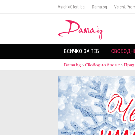
VsichkiOferti.bg
Dama.bg
VsichkiProm
ВСИЧКО ЗА ТЕБ
СВОБОДН
Dama.bg
›
Свободно време
›
Праз