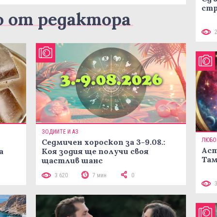
стр
о от редактора
ЗОДИИТЕ И АЗ
ЛЮБО
Седмичен хороскоп за 3-9.08.:
Аст
а
Коя зодия ще получи своя
Там
щастлив шанс
3 620
7 мин
0