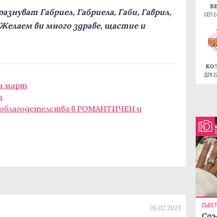
В
знуват Габриел, Габриела, Габи, Гаврил,
СЕП 24
. Желаем ви много здраве, щастие и
КО
ДЕК 22
ец март
т
е облагодетелства в РОМАНТИЧЕН и
СЪВЕ
26.02.2023
Сдъ