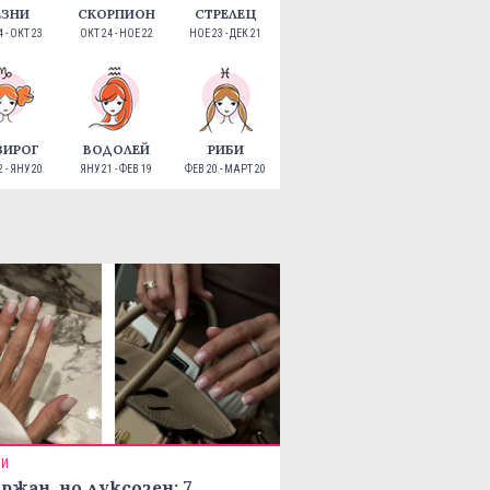
ЕЗНИ
СКОРПИОН
СТРЕЛЕЦ
 - ОКТ 23
ОКТ 24 - НОЕ 22
НОЕ 23 - ДЕК 21
ЗИРОГ
ВОДОЛЕЙ
РИБИ
 - ЯНУ 20
ЯНУ 21 - ФЕВ 19
ФЕВ 20 - МАРТ 20
ТИ
ржан, но луксозен: 7