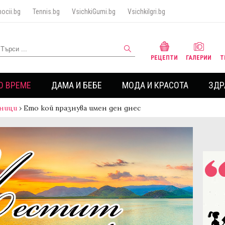
ocii.bg
Tennis.bg
VsichkiGumi.bg
VsichkiIgri.bg
РЕЦЕПТИ
ГАЛЕРИИ
Т
О ВРЕМЕ
ДАМА И БЕБЕ
МОДА И КРАСОТА
ЗДР
ници
›
Ето кой празнува имен ден днес