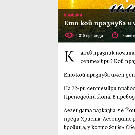
ПРАЗНИЦИ
Ето кой празнува и
1 318 прегледа
2 мин 
К
акъв празник почита
септември? Кой праз
Ето кой празнува имен ден
На 22-ри септември право
Преподобни Йона. В превод 
Легендата разказва, че Йон
преди Христа. Легендите р
вдовица, у която живял Св