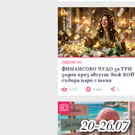
ЛЮБОПИТНО
ФИНАНСОВО ЧУДО за ТРИ
зодии през август: Виж КОЙ
събира пари с шепи
6 073
6 мин
0