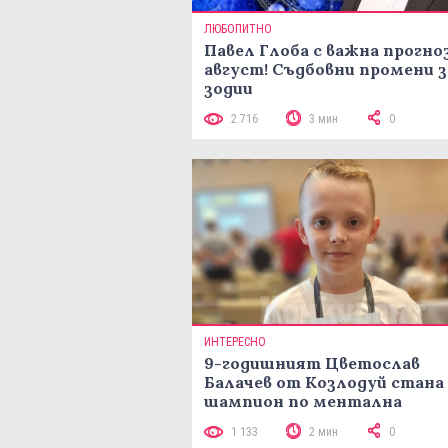
ЛЮБОПИТНО
Павел Глоба с важна прогноз
август! Съдбовни промени з
зодии
2 716
3 мин
0
ИНТЕРЕСНО
9-годишният Цветослав
Балачев от Козлодуй стана
шампион по ментална
аритметика с 320 задачи за
1 133
2 мин
0
минути