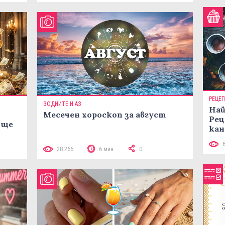
РЕЦЕ
ЗОДИИТЕ И АЗ
Най
Месечен хороскоп за август
Рец
 ще
кан
28 266
6 мин
0