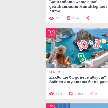
Ваниловото лате е най-
деликатният маникюр тов
лято
350
3 мин
0
ЛЮБОПИТНО
Какво ще ви донесе август?
Зависи от датата ви на ра
2 335
11 мин
0