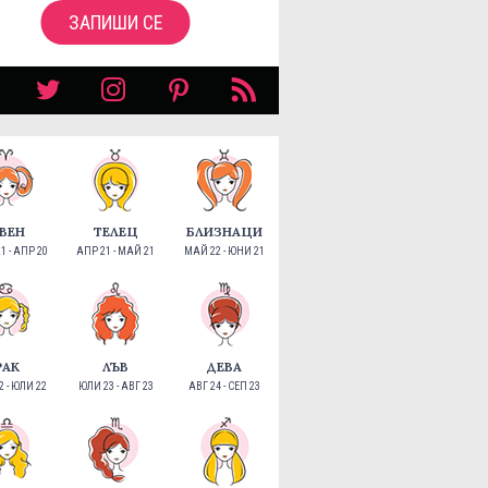
ЗАПИШИ СЕ
ВЕН
ТЕЛЕЦ
БЛИЗНАЦИ
1 - АПР 20
АПР 21 - МАЙ 21
МАЙ 22 - ЮНИ 21
РАК
ЛЪВ
ДЕВА
 - ЮЛИ 22
ЮЛИ 23 - АВГ 23
АВГ 24 - СЕП 23