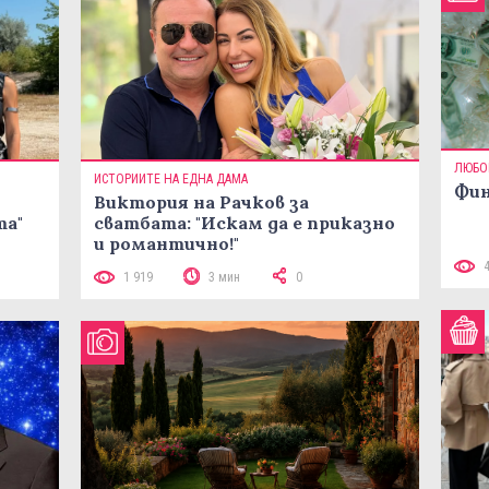
ЛЮБО
ИСТОРИИТЕ НА ЕДНА ДАМА
Фин
Виктория на Рачков за
та"
сватбата: "Искам да е приказно
и романтично!"
1 919
3 мин
0