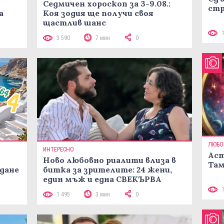
Седмичен хороскоп за 3-9.08.:
стр
а
Коя зодия ще получи своя
щастлив шанс
3 590
7 мин
0
ЛЮБО
ИНТЕРЕСНО
Аст
Ново любовно риалити влиза в
Там
жданe
битка за зрителите: 24 жени,
един мъж и една СВЕКЪРВА
1 495
3 мин
0