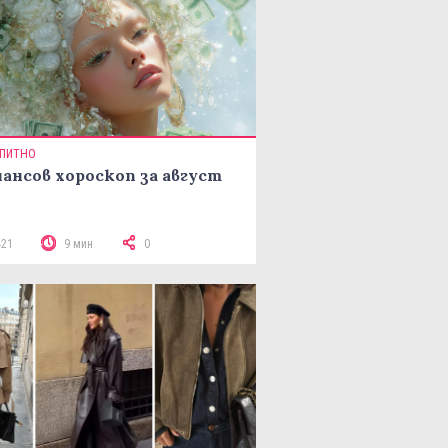
ПИТНО
ансов хороскоп за август
421
9 мин
0