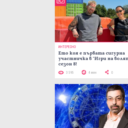
ИНТЕРЕСНО
Ето коя е първата сигурна
участничка в "Игри на воля
сезон 8!
3 595
4 мин
0