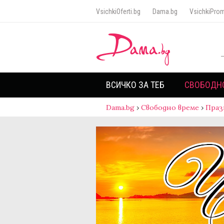
VsichkiOferti.bg
Dama.bg
VsichkiProm
ВСИЧКО ЗА ТЕБ
СВОБОДН
Dama.bg
›
Свободно време
›
Праз