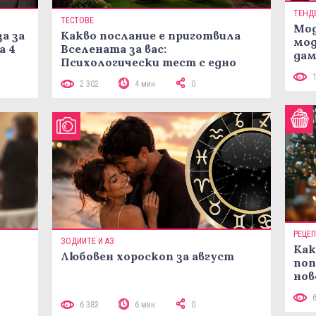
ТЕНД
ТЕСТОВЕ
Мод
а за
Какво послание е приготвила
мод
а 4
Вселената за вас:
дам
Психологически тест с едно
си
кликване
2 302
4 мин
0
РЕЦЕ
ЗОДИИТЕ И АЗ
Как
Любовен хороскоп за август
поп
нов
рец
 10
6 383
6 мин
0