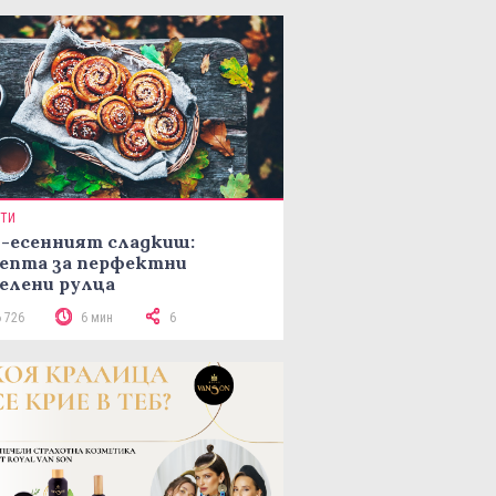
ПТИ
-есенният сладкиш:
епта за перфектни
елени рулца
6 726
6 мин
6