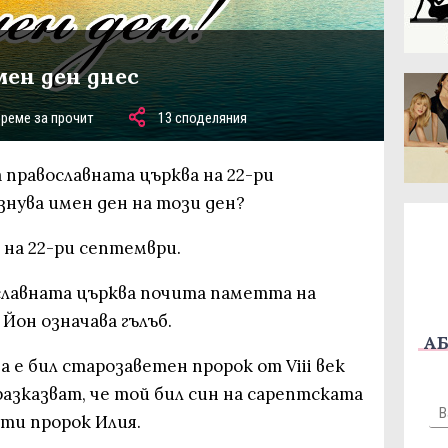
мен ден днес
време за прочит
13 споделяния
 православната църква на 22-ри
нува имен ден на този ден?
 на 22-ри септември.
славната църква почита паметта на
Йон означава гълъб.
АБ
а е бил старозаветен пророк от Viii век
азказват, че той бил син на сарептската
ети пророк Илия.