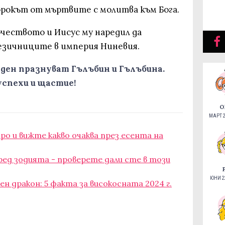
орокът от мъртвите с молитва към Бога.
очеството и Иисус му наредил да
 езичниците в империя Ниневия.
 ден празнуват Гълъбин и Гълъбина.
успехи и щастие!
О
МАРТ 2
о и вижте какво очаква през есента на
д зодията - проверете дали сте в този
ЮНИ 22
н дракон: 5 факта за високосната 2024 г.