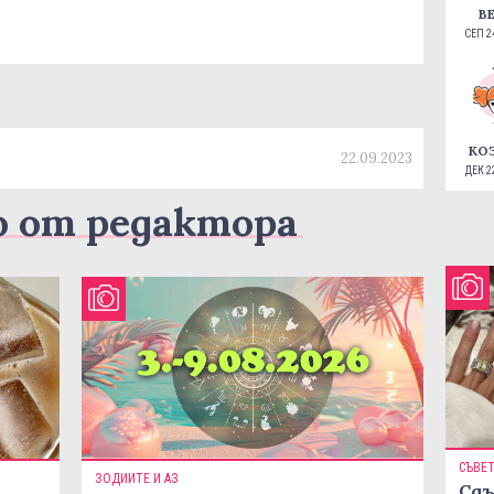
В
СЕП 24
КО
22.09.2023
ДЕК 22
о от редактора
СЪВЕ
ЗОДИИТЕ И АЗ
Сдъ