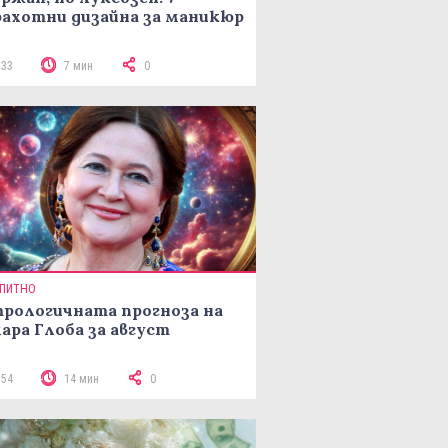
ахотни дизайна за маникюр
133
7 мин
0
ПИТНО
рологичната прогноза на
ара Глоба за август
154
14 мин
0