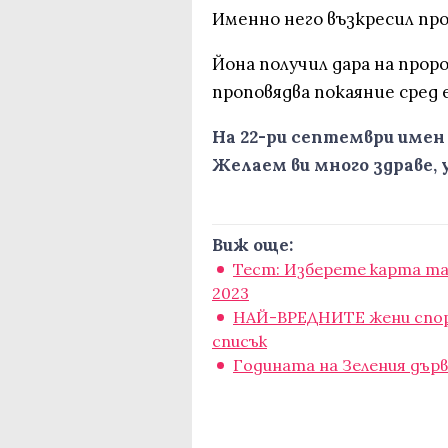
Именно него възкресил пр
Йона получил дара на прор
проповядва покаяние сред
На 22-ри септември имен
Желаем ви много здраве, 
Виж още:
Тест: Изберете карта тар
2023
НАЙ-ВРЕДНИТЕ жени споре
списък
Годината на Зеления дърве