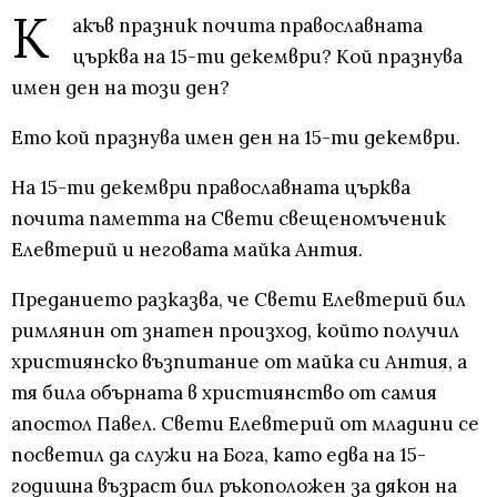
К
акъв празник почита православната
църква на 15-ти декември? Кой празнува
имен ден на този ден?
Ето кой празнува имен ден на 15-ти декември.
На 15-ти декември православната църква
почита паметта на Свети свещеномъченик
Елевтерий и неговата майка Антия.
Преданието разказва, че Свети Елевтерий бил
римлянин от знатен произход, който получил
християнско възпитание от майка си Антия, а
тя била обърната в християнство от самия
апостол Павел. Свети Елевтерий от младини се
посветил да служи на Бога, като едва на 15-
годишна възраст бил ръкоположен за дякон на