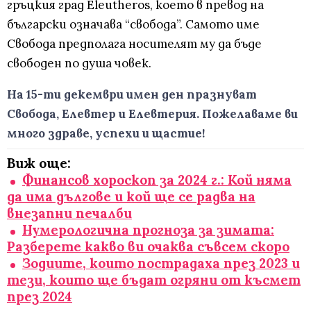
гръцкия град Eleutheros, което в превод на
български означава “свобода”. Самото име
Свобода предполага носителят му да бъде
свободен по душа човек.
На 15-ти декември имен ден празнуват
Свобода, Елевтер и Елевтерия. Пожелаваме ви
много здраве, успехи и щастие!
Виж още:
Финансов хороскоп за 2024 г.: Кой няма
да има дългове и кой ще се радва на
внезапни печалби
Нумерологична прогноза за зимата:
Разберете какво ви очаква съвсем скоро
Зодиите, които пострадаха през 2023 и
тези, които ще бъдат огряни от късмет
през 2024