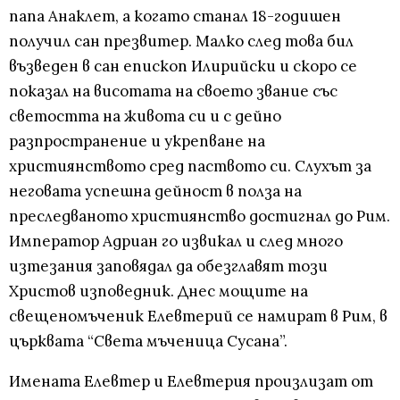
папа Анаклет, а когато станал 18-годишен
получил сан презвитер. Малко след това бил
възведен в сан епископ Илирийски и скоро се
показал на висотата на своето звание със
светостта на живота си и с дейно
разпространение и укрепване на
християнството сред паството си. Слухът за
неговата успешна дейност в полза на
преследваното християнство достигнал до Рим.
Император Адриан го извикал и след много
изтезания заповядал да обезглавят този
Христов изповедник. Днес мощите на
свещеномъченик Елевтерий се намират в Рим, в
църквата “Света мъченица Сусана”.
Имената Елевтер и Елевтерия произлизат от