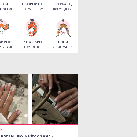
ЕЗНИ
СКОРПИОН
СТРЕЛЕЦ
 - ОКТ 23
ОКТ 24 - НОЕ 22
НОЕ 23 - ДЕК 21
ЗИРОГ
ВОДОЛЕЙ
РИБИ
 - ЯНУ 20
ЯНУ 21 - ФЕВ 19
ФЕВ 20 - МАРТ 20
ТИ
ржан, но луксозен: 7