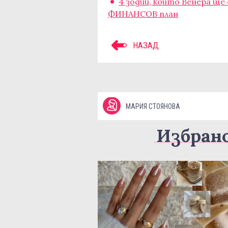
4 зодии, които Венера щ
ФИНАНСОВ план
НАЗАД
МАРИЯ СТОЯНОВА
Избран