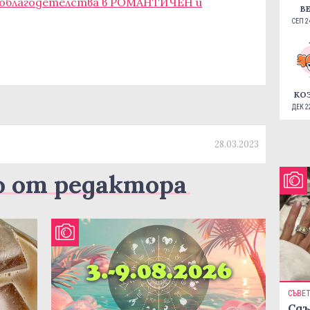
е облагодетелства в РОМАНТИЧЕН и
В
СЕП 24
КО
ДЕК 22
28.03.2023
о от редактора
СЪВЕ
Сдъ