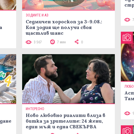
стр
ЗОДИИТЕ И АЗ
Седмичен хороскоп за 3-9.08.:
а
Коя зодия ще получи своя
щастлив шанс
3 567
7 мин
0
ЛЮБО
Аст
Там
ИНТЕРЕСНО
Ново любовно риалити влиза в
жданe
битка за зрителите: 24 жени,
един мъж и една СВЕКЪРВА