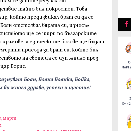
инам се заинтересувал от
ствие тайно бил покръстен. Това
р, който предизвикал брат си да се
 Боян отстоявал вярата си, изнесъл
иянството ще се шири по българските
 храмове, а езическите богове ще бъдат
смъртна присъда за брат си, който бил
чеството на светеца се изпълнило през
О
 цар Борис.
МАРТ 2
азнуват Боян, Бояна Боянка, Бойка,
м ви много здраве, успехи и щастие!
ЮНИ 22
ец март
т