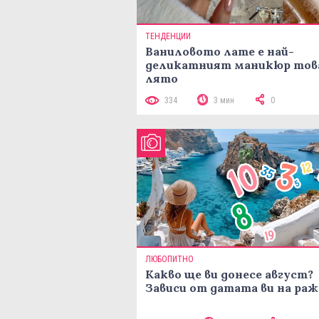
ТЕНДЕНЦИИ
Ваниловото лате е най-
деликатният маникюр тов
лято
334
3 мин
0
ЛЮБОПИТНО
Какво ще ви донесе август?
Зависи от датата ви на ра