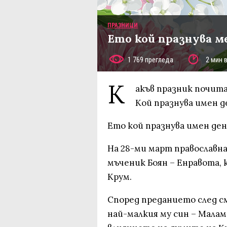
ПРАЗНИЦИ
Ето кой празнува м
1 769 прегледа
2 мин 
К
акъв празник почита
Кой празнува имен д
Ето кой празнува имен ден
На 28-ми март православн
мъченик Боян – Енравота, к
Крум.
Според преданието след с
най-малкия му син – Малам