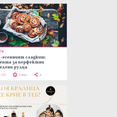
ПТИ
-есенният сладкиш:
епта за перфектни
елени рулца
6 725
6 мин
6