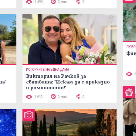
1 490
3 мин
0
ЛЮБО
Фин
ИСТОРИИТЕ НА ЕДНА ДАМА
Виктория на Рачков за
та"
сватбата: "Искам да е приказно
и романтично!"
1 917
3 мин
0