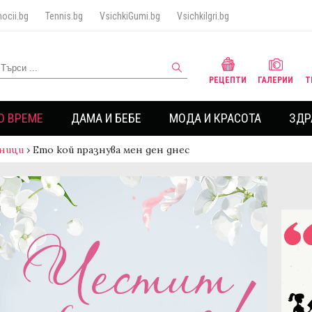
ocii.bg
Tennis.bg
VsichkiGumi.bg
VsichkiIgri.bg
РЕЦЕПТИ
ГАЛЕРИИ
Т
О ВРЕМЕ
ДАМА И БЕБЕ
МОДА И КРАСОТА
ЗДР
ници
›
Ето кой празнува мен ден днес