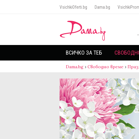
VsichkiOferti.bg
Dama.bg
VsichkiProm
ВСИЧКО ЗА ТЕБ
СВОБОДН
Dama.bg
›
Свободно време
›
Праз