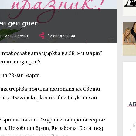
ен ден днес
време за прочит
15 споделяния
 православната църква на 28-ми март?
ен на този ден?
 на 28-ми март.
ата църква почита паметта на Свети
няз Български, който бил внук на хан
АБ
мъртта на хан Омуртаг на трона седнал
ир. Неговият брат, Енравота-Боян, под