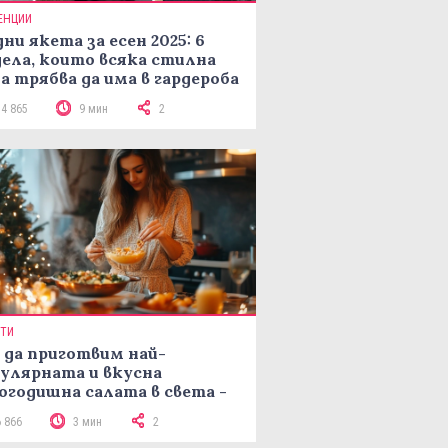
ЕНЦИИ
ни якета за есен 2025: 6
ела, които всяка стилна
а трябва да има в гардероба
14 865
9 мин
2
ПТИ
 да приготвим най-
улярната и вкусна
огодишна салата в света -
епта Мимоза
6 866
3 мин
2