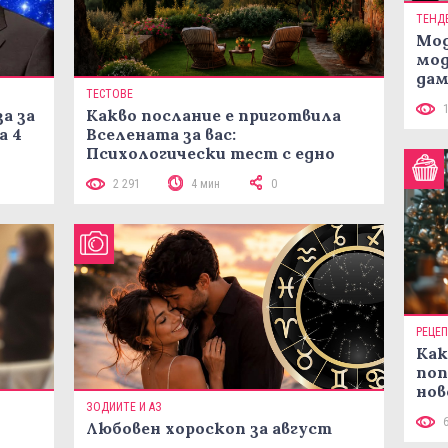
ТЕНД
Мод
мод
дам
ТЕСТОВЕ
си
а за
Какво послание е приготвила
а 4
Вселената за вас:
Психологически тест с едно
кликване
2 291
4 мин
0
РЕЦЕ
Как
поп
нов
ЗОДИИТЕ И АЗ
рец
Любовен хороскоп за август