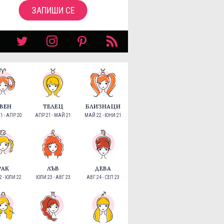
ЗАПИШИ СЕ
ВЕН
ТЕЛЕЦ
БЛИЗНАЦИ
1 - АПР 20
АПР 21 - МАЙ 21
МАЙ 22 - ЮНИ 21
РАК
ЛЪВ
ДЕВА
 - ЮЛИ 22
ЮЛИ 23 - АВГ 23
АВГ 24 - СЕП 23