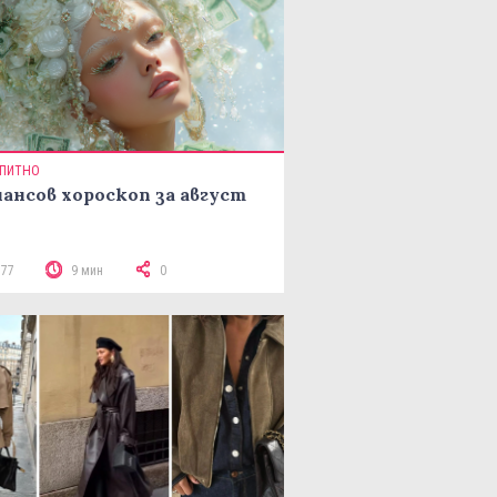
ПИТНО
ансов хороскоп за август
377
9 мин
0