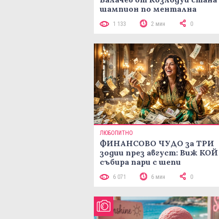
шампион по ментална
аритметика с 320 задачи за
1 133
2 мин
0
минути
ЛЮБОПИТНО
ФИНАНСОВО ЧУДО за ТРИ
зодии през август: Виж КОЙ
събира пари с шепи
6 071
6 мин
0