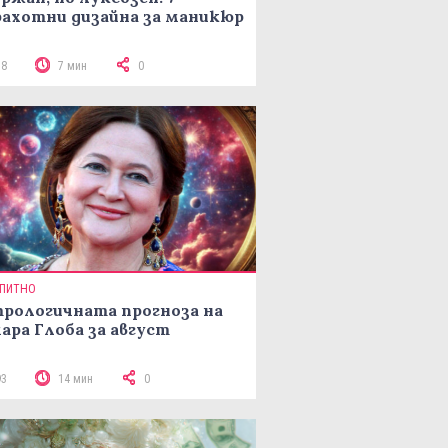
ахотни дизайна за маникюр
78
7 мин
0
ПИТНО
рологичната прогноза на
ара Глоба за август
93
14 мин
0