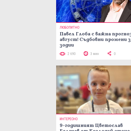
ЛЮБОПИТНО
Павел Глоба с важна прогноз
август! Съдбовни промени з
зодии
2 690
3 мин
0
ИНТЕРЕСНО
9-годишният Цветослав
Балачев от Козлодуй стана