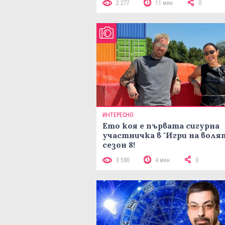
2 277
11 мин
0
ИНТЕРЕСНО
Ето коя е първата сигурна
участничка в "Игри на воля
сезон 8!
3 580
4 мин
0