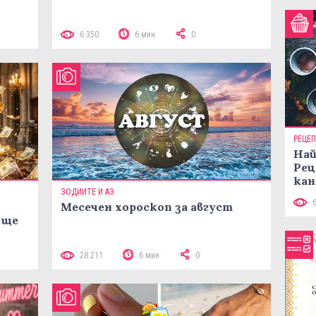
 10
6 350
6 мин
0
РЕЦЕ
Най
Рец
кан
ЗОДИИТЕ И АЗ
Месечен хороскоп за август
 ще
28 211
6 мин
0