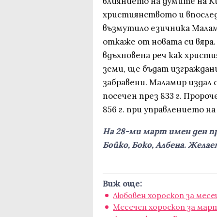
влиянието на думите на К
християнството и впослед
възмутило езичника Малами
откаже от новата си вяра.
вдъхновена реч как христ
земи, ще бъдат изграждани
забравени. Маламир издал 
посечен през 833 г. Проро
856 г. при управлението на
На 28-ми март имен ден пр
Бойко, Боко, Албена. Желае
Виж още:
Любовен хороскоп за мес
Месечен хороскоп за мар