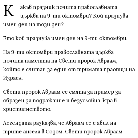
К
акъв празник почита православната
църква на 9-ти октомври? Кой празнува
имен ден на този ден?
Ето кой празнува имен ден на 9-ти октомври.
На 9-ти октомври православната църква
почита паметта на Свети пророк Авраам,
който е считан за един от тримата праотци на
Израел.
Свети пророк Авраам се смята за пример за
образец за подражание и безусловна вяра в
християнството.
Легендата разказва, че Авраам се е явил на
трите ангела в Содом. Свети пророк Авраам