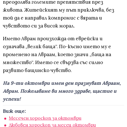
преодолява големите препятствия през
живота. Житейският му път приключва, без
той да е направил компромис с вярата и
чувството си за висок морал.
Името Аврам произхожда от еврейски и
означава „велик баща“. По-късно името му е
променено на Авраам, което значи „баща на
множество“. Името се свързва със силно
развито бащинско чувство.
На 9-ти октомври имен ден празнуват Авраам,
Аврам. Пожелаваме ви много здраве, щастие и
успехи!
Виж още:
Месечен хороскоп за октомври
Любовен хороскоп за месец октомври