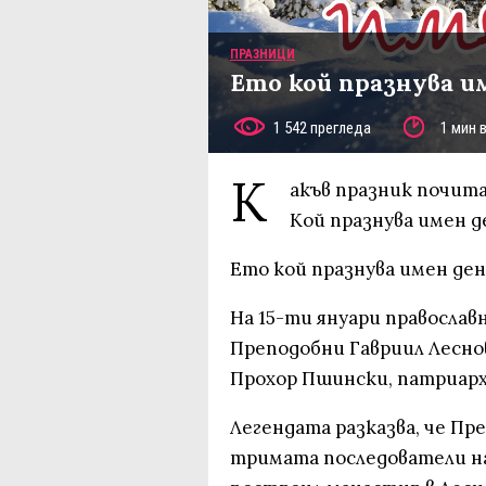
ПРАЗНИЦИ
Ето кой празнува и
1 542 прегледа
1 мин 
К
акъв празник почита
Кой празнува имен д
Ето кой празнува имен ден 
На 15-ти януари правосла
Преподобни Гавриил Леснов
Прохор Пшински, патриарх
Легендата разказва, че Пр
тримата последователи на