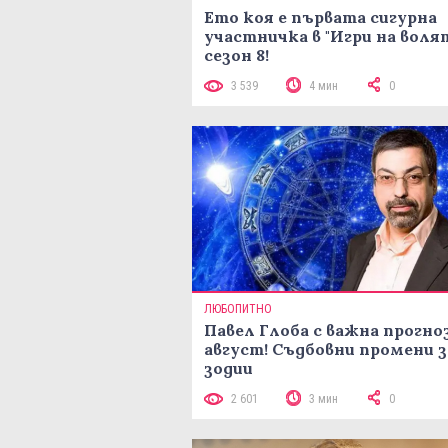
Ето коя е първата сигурна
участничка в "Игри на воля
сезон 8!
3 539
4 мин
0
ЛЮБОПИТНО
Павел Глоба с важна прогноз
август! Съдбовни промени з
зодии
2 601
3 мин
0