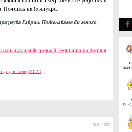
вската планина, след което се уединил и
. Починал на 15 януари.
празнува Гаврил. Пожелаваме ви много
Е най-щастливи зодии в Годината на Водния
О
МАРТ 2
а зодия през 2023
ЮНИ 22
15.01.2023