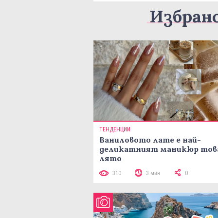
Избран
ТЕНДЕНЦИИ
Ваниловото лате е най-
деликатният маникюр тов
лято
310
3 мин
0