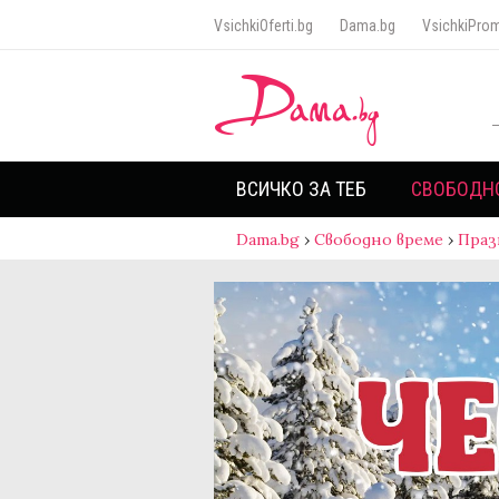
VsichkiOferti.bg
Dama.bg
VsichkiProm
ВСИЧКО ЗА ТЕБ
СВОБОДН
Dama.bg
›
Свободно време
›
Праз