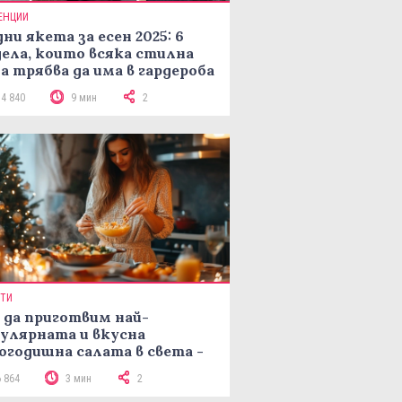
ЕНЦИИ
ни якета за есен 2025: 6
ела, които всяка стилна
а трябва да има в гардероба
14 840
9 мин
2
ПТИ
 да приготвим най-
улярната и вкусна
огодишна салата в света -
епта Мимоза
6 864
3 мин
2