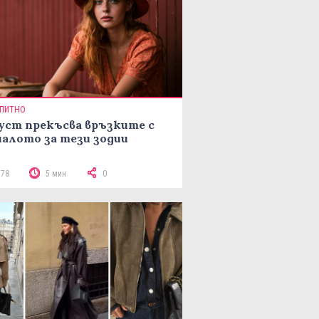
ПИТНО
уст прекъсва връзките с
алото за тези зодии
778
5 мин
0