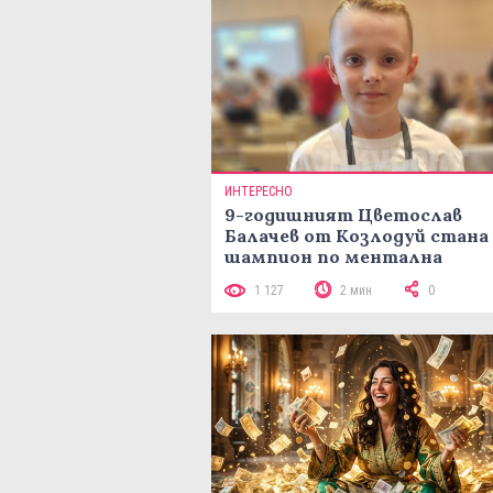
ИНТЕРЕСНО
9-годишният Цветослав
Балачев от Козлодуй стана
шампион по ментална
аритметика с 320 задачи за
1 127
2 мин
0
минути