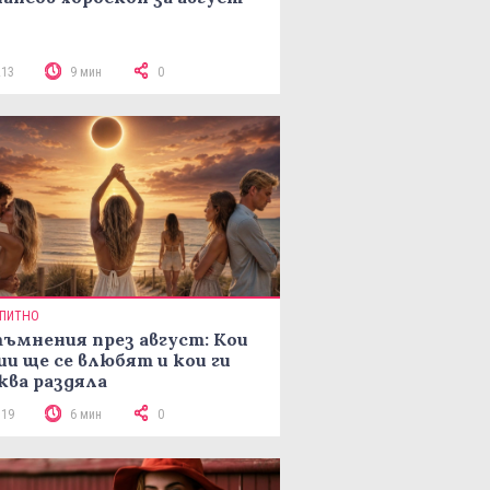
213
9 мин
0
ПИТНО
ъмнения през август: Кои
ии ще се влюбят и кои ги
ква раздяла
319
6 мин
0