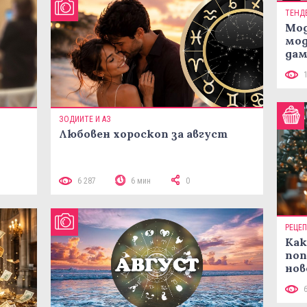
ТЕНД
Мод
мод
дам
си
ЗОДИИТЕ И АЗ
Любовен хороскоп за август
 10
6 287
6 мин
0
РЕЦЕ
Как
поп
нов
рец