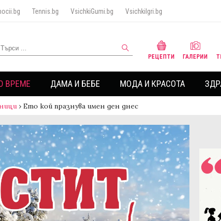
ocii.bg
Tennis.bg
VsichkiGumi.bg
VsichkiIgri.bg
РЕЦЕПТИ
ГАЛЕРИИ
Т
О ВРЕМЕ
ДАМА И БЕБЕ
МОДА И КРАСОТА
ЗДР
ници
›
Ето кой празнува имен ден днес