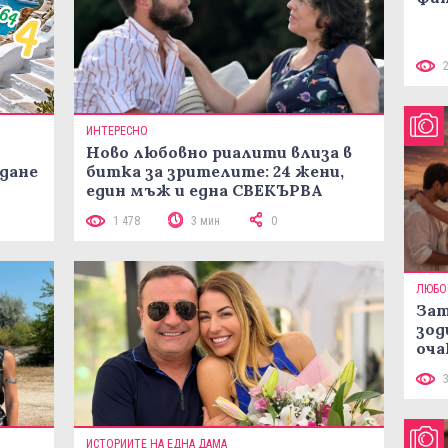
ИНТЕРЕСНО
Ново любовно риалити влиза в
жданe
битка за зрителите: 24 жени,
един мъж и една СВЕКЪРВА
1 478
3 мин
0
ЛЮБО
Зат
зод
оча
ИСТОРИИТЕ НА ЕДНА ДАМА