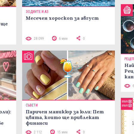
ЗОДИИТЕ И АЗ
Месечен хороскоп за август
 ще
28 099
6 мин
0
РЕЦЕ
Най
Рец
кан
СЪВЕТИ
юли):
Паричен маникюр за юли: Пет
цвята, които ще привлекат
ве
финанси
2 112
15 мин
0