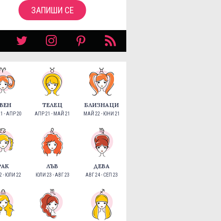
ЗАПИШИ СЕ
ВЕН
ТЕЛЕЦ
БЛИЗНАЦИ
1 - АПР 20
АПР 21 - МАЙ 21
МАЙ 22 - ЮНИ 21
РАК
ЛЪВ
ДЕВА
 - ЮЛИ 22
ЮЛИ 23 - АВГ 23
АВГ 24 - СЕП 23