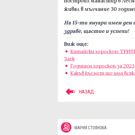
построил манастир в Лесно
живял в мълчание 30 години
На 15-ти януари имен ден 
здраве, щастие и успехи!
Виж още:
Китайски хороскоп: ТРИТ
Заек
Годишен хороскоп за 2023
Какъв късмет ще има всяк
НАЗАД
МАРИЯ СТОЯНОВА