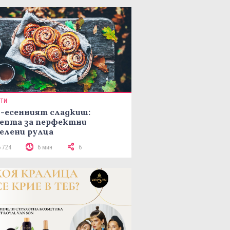
ПТИ
-есенният сладкиш:
епта за перфектни
елени рулца
6 724
6 мин
6