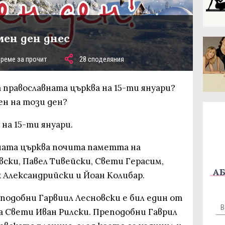
мен ден днес
време за прочит
28 споделяния
 православната църква на 15-ти януари?
ен на този ден?
на 15-ти януари.
вната църква почита паметта на
ски, Павел Тивейски, Свети Герасим,
АБ
 Александрийски и Йоан Колибар.
еподобни Гарвиил Лесновски е бил един от
 Свети Иван Рилски. Преподобни Гаврил