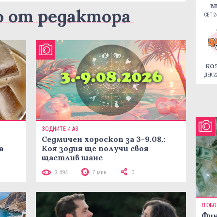
В
о от редактора
СЕП 24
КО
ДЕК 22
ЗОДИИТЕ И АЗ
Седмичен хороскоп за 3-9.08.:
а
Коя зодия ще получи своя
щастлив шанс
3 494
7 мин
0
ЛЮБО
Фин