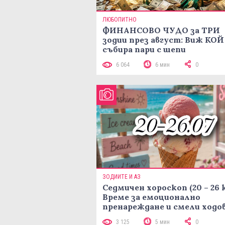
ЛЮБОПИТНО
ФИНАНСОВО ЧУДО за ТРИ
зодии през август: Виж КОЙ
събира пари с шепи
6 064
6 мин
0
ЗОДИИТЕ И АЗ
Седмичен хороскоп (20 – 26 
Време за емоционално
пренареждане и смели ходо
3 125
5 мин
0