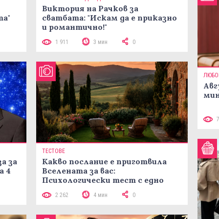
Виктория на Рачков за
та"
сватбата: "Искам да е приказно
и романтично!"
1 911
3 мин
0
ЛЮБО
Авг
мин
ТЕСТОВЕ
а за
Какво послание е приготвила
а 4
Вселената за вас:
Психологически тест с едно
кликване
2 262
4 мин
0