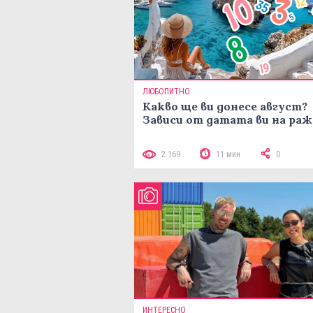
ЛЮБОПИТНО
Какво ще ви донесе август?
Зависи от датата ви на ра
2 169
11 мин
0
ИНТЕРЕСНО