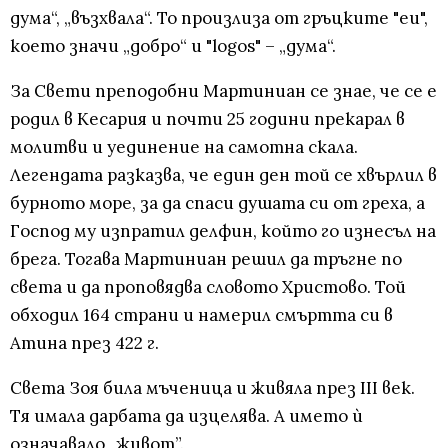
дума“, „възхвала“. То произлиза от гръцките "еu",
което значи „добро“ и "logos" – „дума“.
За Свети преподобни Мартиниан се знае, че се е
родил в Кесария и почти 25 години прекарал в
молитви и уединение на самотна скала.
Легендата разказва, че един ден той се хвърлил в
бурното море, за да спаси душата си от греха, а
Господ му изпратил делфин, който го изнесъл на
брега. Тогава Мартиниан решил да тръгне по
света и да проповядва словото Христово. Той
обходил 164 страни и намерил смъртта си в
Атина през 422 г.
Света Зоя била мъченица и живяла през III век.
Тя имала дарбата да изцелява. А името ѝ
означавало „живот”.