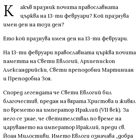
К
акъв празник почита православната
църква на 13-ти февруари? Кой празнува
имен ден на този ден?
Ето кой празнува имен ден на 13-ти февруари.
На 13-ти февруари православната църква почита
паметта на Свети Евлогий, Архиепископ
Александрийски, Свети преподобни Мартиниан
и Преподобна Зоя.
Според легендата че Свети Евлогий бил
благочестив, предан на вярата Христова и живял
по времето на император Ираклий (VII век). За
него се знае, че светителствал по време на
царуването на император Ираклий, преди св.
Йоан Милостиви. Името Евлоги означава „добра