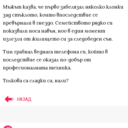
Мъжът казва, че първо забелязал няколко клонки
зад стъклото, които впоследствие се
превърнали в гнездо. Семейството рядко си
показвали носа навън, ноо в един момент
излезли от жилището си за следобеден сън.
Тим грабнал веднага телефона си, който в
последствие се оказал по-добър от
професионалната техника.
Толкова са сладки са, нали?
НАЗАД