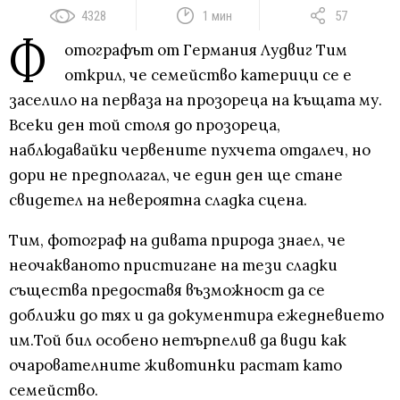
4328
1 мин
57
Ф
отографът от Германия Лудвиг Тим
открил, че семейство катерици се е
заселило на перваза на прозореца на къщата му.
Всеки ден той столя до прозореца,
наблюдавайки червените пухчета отдалеч, но
дори не предполагал, че един ден ще стане
свидетел на невероятна сладка сцена.
Тим, фотограф на дивата природа знаел, че
неочакваното пристигане на тези сладки
същества предоставя възможност да се
доближи до тях и да документира ежедневието
им.Той бил особено нетърпелив да види как
очарователните животинки растат като
семейство.