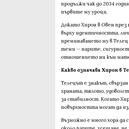
продължи чак до 2034 годи
първите му уроци.
Докато Хирон в Овен през
върху идентичността, лич
преминаването му в Телец
теми — парите, сигурност
отношението ни към мате
Какво означава Хирон в Т
Телецът е знакът, свърза
храната, тялото, удоволст
за стабилност. Когато Хир
повърхността могат да из
Възможно е много хора да с
около парите, усещане, че