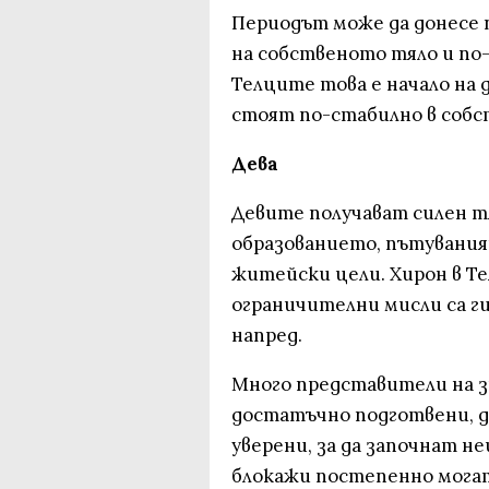
Периодът може да донесе 
на собственото тяло и по-
Телците това е начало на д
стоят по-стабилно в собс
Дева
Девите получават силен т
образованието, пътувания
житейски цели. Хирон в Те
ограничителни мисли са ги
напред.
Много представители на зн
достатъчно подготвени, 
уверени, за да започнат н
блокажи постепенно могат