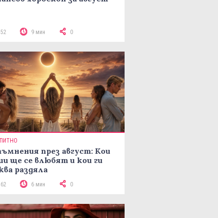
152
9 мин
0
ПИТНО
ъмнения през август: Кои
ии ще се влюбят и кои ги
ква раздяла
162
6 мин
0