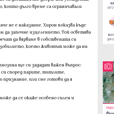
В
, които дълго време са ограничавали
СЕП 24
че не е наказание. Хирон показва къде
ам да започне изцелението. Той осветява
КО
ечат да вярваме в собствената си
ДЕК 22
зобилието, което животът може да ни
нозина ще си зададат важен въпрос:
 си според парите, титлите,
признание, или сме готови да я
може да се окаже особено силен и
ЛЮБО
Фин