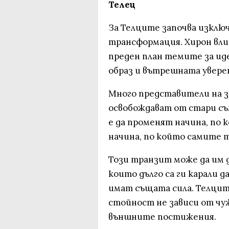
Телец
За Телците започва изклю
трансформация. Хирон влиз
преден план темите за и
образ и вътрешната увере
Много представители на з
освобождават от стари съ
е да променят начина, по 
начина, по който самите т
Този транзит може да им 
които дълго са ги карали д
имат същата сила. Телцит
стойност не зависи от чу
външните постижения.