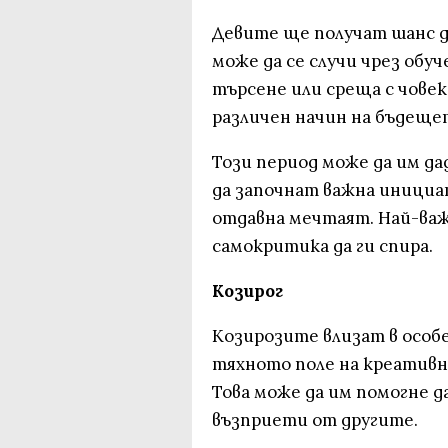
Девите ще получат шанс д
може да се случи чрез обуч
търсене или среща с човек
различен начин на бъдещет
Този период може да им д
да започнат важна инициат
отдавна мечтаят. Най-важ
самокритика да ги спира.
Козирог
Козирозите влизат в особ
тяхното поле на креативно
Това може да им помогне д
възприети от другите.