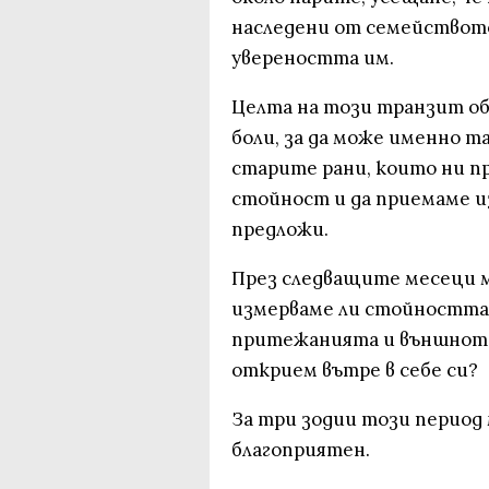
наследени от семейството
увереността им.
Целта на този транзит оба
боли, за да може именно т
старите рани, които ни пр
стойност и да приемаме и
предложи.
През следващите месеци м
измерваме ли стойността
притежанията и външното 
открием вътре в себе си?
За три зодии този период 
благоприятен.