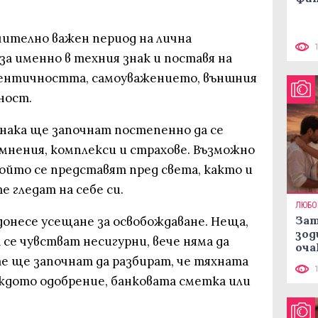
чително важен период на лична
а именно в техния знак и поставя на
дентичността, самоуважението, външния
ност.
нака ще започнат постепенно да се
мнения, комплекси и страхове. Възможно
който се представят пред света, както и
е гледат на себе си.
ЛЮБО
Зат
донесе усещане за освобождаване. Неща,
зод
а се чувстват несигурни, вече няма да
оча
е ще започнат да разбират, че тяхната
ждото одобрение, банковата сметка или