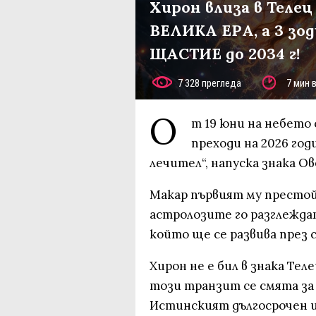
Хирон влиза в Телец 
ВЕЛИКА ЕРА, а 3 зо
ЩАСТИЕ до 2034 г!
7 328 прегледа
7 мин 
О
т 19 юни на небето
преходи на 2026 год
лечител“, напуска знака Ове
Макар първият му престой
астролозите го разглеждат
който ще се развива през
Хирон не е бил в знака Те
този транзит се смята за
Истинският дългосрочен ц