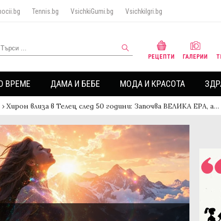
ocii.bg
Tennis.bg
VsichkiGumi.bg
VsichkiIgri.bg
РЕЦЕПТИ
ГАЛЕРИИ
Т
О ВРЕМЕ
ДАМА И БЕБЕ
МОДА И КРАСОТА
ЗДР
›
Хирон влиза в Телец след 50 години: Започва ВЕЛИКА ЕРА, а…