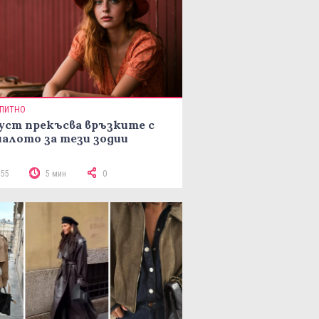
ПИТНО
уст прекъсва връзките с
алото за тези зодии
755
5 мин
0