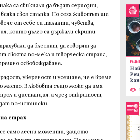
ака са свикнали да бъдат сериозни,
всяка своя стъпка. Но сега животът ще
вече от себе си таланти, чувства,
ия, които дълго са държали скрити.
рахували да блеснат, да говорят за
ат своята по-мека и творческа страна,
РЕЦЕ
трешно освобождаване.
Най
Рец
радост, увереност и усещане, че е време
кан
о място. В любовта също може да има
трол и дистанция, а чрез откритост,
ъдат по-истински.
е на страх
есе само лесни моменти, защото