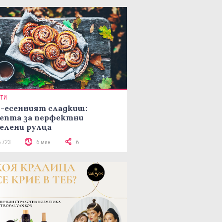
ПТИ
-есенният сладкиш:
епта за перфектни
елени рулца
6 723
6 мин
6