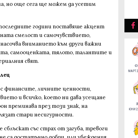
на, но още сега ще можем да усетим
 последните години поставяше акцент
ната смелост и самочувствието,
 насочва вниманието към други важни
та, самооценката, тялото, талантите и
риалния свят.
О
МАРТ 2
елец
н с финансите, личните ценности,
вието и всичко, което ни дава усещане
он преминава през този знак, на
ЮНИ 22
лязат стари несигурности.
е сблъскат със страх от загуба, тревоги
 не са достатъчно добри, или убеждения,