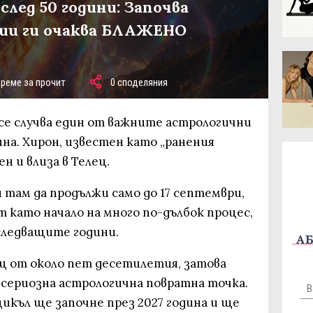
след 50 години: Започва
дии ги очаква БЛАЖЕНО
време за прочит
0 споделяния
 се случва един от важните астрологични
ина. Хирон, известен като „ранения
н и влиза в Телец.
 там да продължи само до 17 септември,
 като начало на много по-дълбок процес,
 следващите години.
АБ
лец от около пет десетилетия, затова
 сериозна астрологична повратна точка.
икъл ще започне през 2027 година и ще