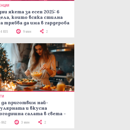
ЕНЦИИ
ни якета за есен 2025: 6
ела, които всяка стилна
а трябва да има в гардероба
14 835
9 мин
2
ПТИ
 да приготвим най-
улярната и вкусна
огодишна салата в света -
епта Мимоза
6 862
3 мин
2