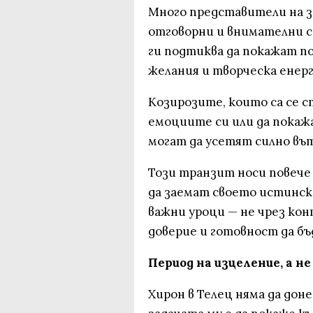
Много представители на зн
отговорни и внимателни с 
ги подтиква да покажат по
желания и творческа енерг
Козирозите, които са се ст
емоциите си или да покаж
могат да усетят силно въ
Този транзит носи повече 
да заемат своето истинск
важни уроци — не чрез кон
доверие и готовност да б
Период на изцеление, а н
Хирон в Телец няма да дон