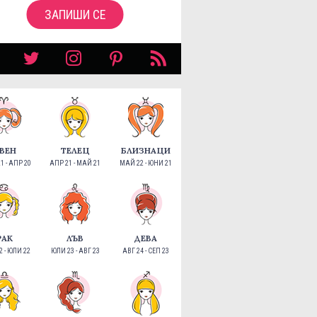
ЗАПИШИ СЕ
ВЕН
ТЕЛЕЦ
БЛИЗНАЦИ
1 - АПР 20
АПР 21 - МАЙ 21
МАЙ 22 - ЮНИ 21
РАК
ЛЪВ
ДЕВА
 - ЮЛИ 22
ЮЛИ 23 - АВГ 23
АВГ 24 - СЕП 23