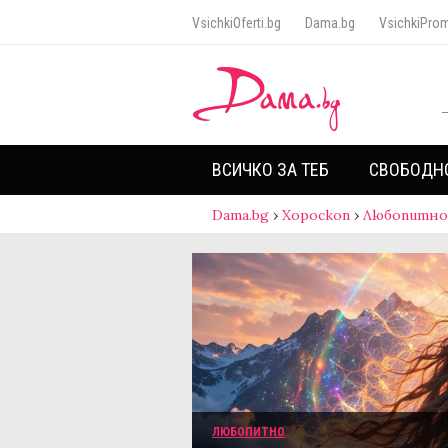
VsichkiOferti.bg
Dama.bg
VsichkiProm
ВСИЧКО ЗА ТЕБ
СВОБОДН
Dama.bg
›
Хороскоп
›
Любопитно
ЛЮБОПИТНО