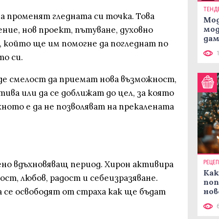
ТЕНД
а променят гледната си точка. Това
Мод
мод
ение, нов проект, пътуване, духовно
дам
, който ще им помогне да погледнат по
си
о си.
аде смелост да приемат нова възможност,
ива или да се доближат до цел, за която
ното е да не позволяват на прекалената
ено вдъхновяващ период. Хирон активира
РЕЦЕ
Как
ст, любов, радост и себеизразяване.
поп
а се освободят от страха как ще бъдат
нов
рец