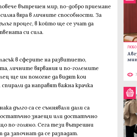
повече вътрешен мир, по-добро приемане
силна вяра в личните способности. За
ълъг процес, в който ще се учат да
твената си сила.
ЛЮБО
Авг
ласък в сферите на развитието,
мин
та, личните вярвания и по-големите
лец ще им помогне да видят кои
 спирали да направят важна крачка
ака дълго са се съмнявали дали са
достатъчно знаещи или достатъчно
ещо по-голямо. Сега тези вътрешни
 да започнат да се разпадат.