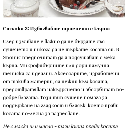
Стъпка 3: Избягвайте триенето с кърпа
След измиване е важно да не бързате със
сушенето и никога да не търкате косата си. В
Япония предпочитат да я подсушават с мека
кърпа. Микрофибърните или дори памучна
тениска са идеални. Аксесоарите, изработени
от такива материи, са нежни към косата,
предотвратяват накъдрянето и абсорбират по-
добре влагата. Този тип сушене помага за
поддържане на гладкост и блясък, което прави
косата по-лесна за разресване.
Не с маска или масло - тази кърпа прави косата