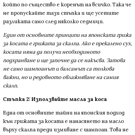
който по същество е коренът на всичко. Така че
не пропускайте тази стъпка и ще усетите
разликата само след няколко седмици.
Един от основните принципи на японската грижа
за косата е грижата за скалпа. Ако е прекалено сух,
косата няма да получи необходимото
подхранване и ще започне да се накъсва. Затова
не само шампоанът и балсамът са толкова
важни, но и редовното овлажняване на самия
скалп.
Стъпка 2: Използвайте масла за коса
Една от основните тайни на японския подход
към грижата за косата е нанасянето на масло
върху скалпа преди измиване с шампоан. Това не