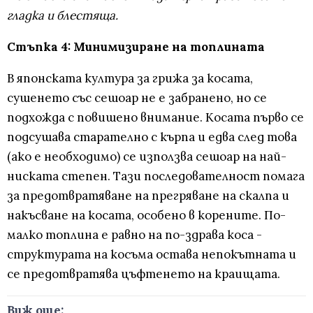
гладка и блестяща.
Стъпка 4: Минимизиране на топлината
В японската култура за грижа за косата,
сушенето със сешоар не е забранено, но се
подхожда с повишено внимание. Косата първо се
подсушава старателно с кърпа и едва след това
(ако е необходимо) се използва сешоар на най-
ниската степен. Тази последователност помага
за предотвратяване на прегряване на скалпа и
накъсване на косата, особено в корените. По-
малко топлина е равно на по-здрава коса -
структурата на косъма остава непокътната и
се предотвратява цъфтенето на краищата.
Виж още: