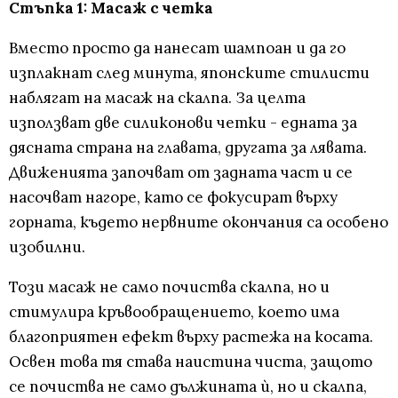
Стъпка 1: Масаж с четка
Вместо просто да нанесат шампоан и да го
изплакнат след минута, японските стилисти
наблягат на масаж на скалпа. За целта
използват две силиконови четки - едната за
дясната страна на главата, другата за лявата.
Движенията започват от задната част и се
насочват нагоре, като се фокусират върху
горната, където нервните окончания са особено
изобилни.
Този масаж не само почиства скалпа, но и
стимулира кръвообращението, което има
благоприятен ефект върху растежа на косата.
Освен това тя става наистина чиста, защото
се почиства не само дължината ѝ, но и скалпа,