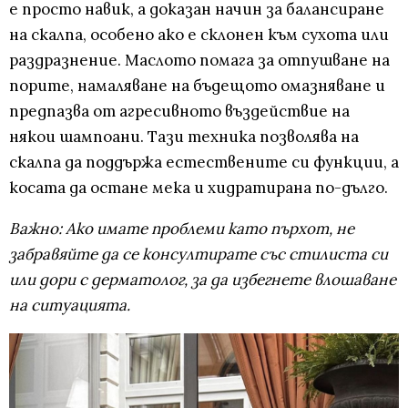
е просто навик, а доказан начин за балансиране
на скалпа, особено ако е склонен към сухота или
раздразнение. Маслото помага за отпушване на
порите, намаляване на бъдещото омазняване и
предпазва от агресивното въздействие на
някои шампоани. Тази техника позволява на
скалпа да поддържа естествените си функции, а
косата да остане мека и хидратирана по-дълго.
Важно: Ако имате проблеми като пърхот, не
забравяйте да се консултирате със стилиста си
или дори с дерматолог, за да избегнете влошаване
на ситуацията.