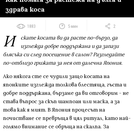
здрава коса
1883
5 мин
2
И
скате косата ви да расте по-бързо, да
изглежда добре поддържана и да запази
блясъка си след посещение в салон? Разгледайте
по-отблизо грижата за нея от далечна Япония.
Ако някога сте се чудили защо косата на
японките изглежда толкова блестяща, гъста и
добре поддържана, бързаме да ви отговорим - не
става въпрос за скъп шампоан или маска, а за
това как я мият. В Япония процесът на
почистване се превръща в цял ритуал, като най-
голямо внимание се обръща на скалпа. За