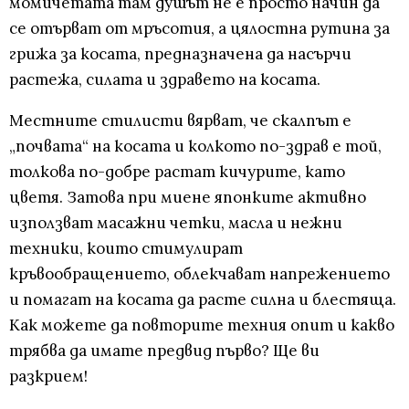
момичетата там душът не е просто начин да
се отърват от мръсотия, а цялостна рутина за
грижа за косата, предназначена да насърчи
растежа, силата и здравето на косата.
Местните стилисти вярват, че скалпът е
„почвата“ на косата и колкото по-здрав е той,
толкова по-добре растат кичурите, като
цветя. Затова при миене японките активно
използват масажни четки, масла и нежни
техники, които стимулират
кръвообращението, облекчават напрежението
и помагат на косата да расте силна и блестяща.
Как можете да повторите техния опит и какво
трябва да имате предвид първо? Ще ви
разкрием!