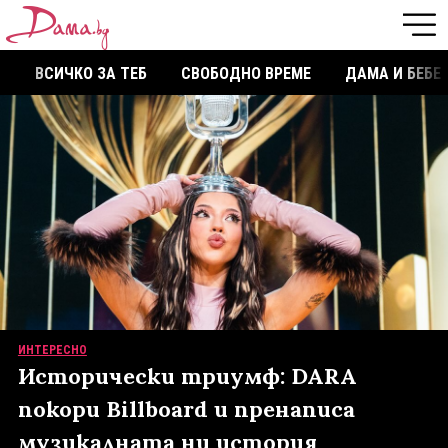
ВСИЧКО ЗА ТЕБ
СВОБОДНО ВРЕМЕ
ДАМА И БЕБЕ
ИНТЕРЕСНО
Исторически триумф: DARA
покори Billboard и пренаписа
музикалната ни история