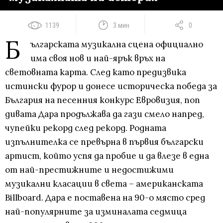
1139
3 мин
0
Б
ългарската музикална сцена официално
има своя нов и най-ярък връх на
световната карта. След като предизвика
истински фурор и донесе историческа победа за
България на песенния конкурс Евровизия, поп
дивата Дара продължава да гази смело напред,
чупейки рекорд след рекорд. Родната
изпълнителка се превърна в първия български
артист, който успя да пробие и да влезе в една
от най-престижните и недостижими
музикални класации в света – американската
Billboard. Дара е поставена на 90-о място сред
най-популярните за изминалата седмица