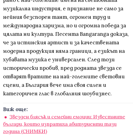
рамо с най-големите имена на световната
музикална индустрия, е признание не само за
нейния безспорен тант, огромен труд и
международна харизма, но и огромна победа за
цялата ни култура. Песента Bangaranga доказа,
че за истинския артист и за качествената
модерна продукция няма граници, а езикът на
хубавата музика е универсален. След този
исторически пробив, пред родната звезда се
отварят вратите на най-големите световни
сцени, а България вече има своя силен и
категоричен глас в глобалния шоубизнес.
Виж още:
Звезден блясък и семейни емоции: Известните
българи, които изпратиха абитуриенти тази
година (СНИМКИ)