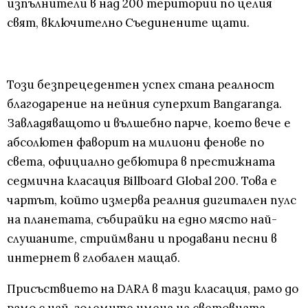
изпълнители в над 200 територии по целия
свят, включително Съединените щати.
Този безпрецедентен успех стана реалност
благодарение на нейния суперхит Bangaranga.
Завладяващото и вълшебно парче, което вече е
абсолютен фаворит на милиони фенове по
света, официално дебютира в престижната
седмична класация Billboard Global 200. Това е
чартът, който измерва реалния дигитален пулс
на планетата, събирайки на едно място най-
слушаните, стриймвани и продавани песни в
интернет в глобален мащаб.
Присъствието на DARA в тази класация, рамо до