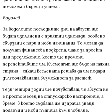
по-големи бъдещи успехи.
Водолей
За Водолеите последните дни на август ще
бъдат изпълнени с приятни изненади, особено
свързани с пари и нови начинания. Те могат да
получат финансова подкрепа, шанс за проект
или предложение, което ще промени
перспективите им. Късметът ще бъде на тяхна
страна – сякаш Вселената решава да им подари
дългоочакваната възможност за растеж.
Тези четири зодии ще почувстват, че август не
е просто месец на отпускарско настроение, а
време, в което съдбата им изпраща знаци,
подаръци и нови пътища към изобилие.