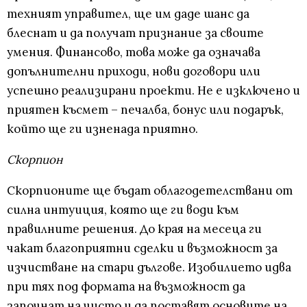
техният управител, ще им даде шанс да
блеснат и да получат признание за своите
умения. Финансово, това може да означава
допълнителни приходи, нови договори или
успешно реализирани проекти. Не е изключено и
приятен късмет – печалба, бонус или подарък,
който ще ги изненада приятно.
Скорпион
Скорпионите ще бъдат облагодетелствани от
силна интуиция, която ще ги води към
правилните решения. До края на месеца ги
чакат благоприятни сделки и възможност за
изчистване на стари дългове. Изобилието идва
при тях под формата на възможност да
започнат на чисто и да поставят основите на