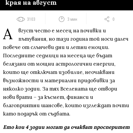
края на август
3103
3 мин
0
А
вгуст често е месец на почивки и
пътувания, но тази година той носи далеч
повече от слънчеви дни и летни емоции.
Последните седмици на месеца ще бъдат
белязани от мощни астрологични енергии,
които ще отключат изобилие, неочаквани
възможности и материални придобивки за
няколко зодии. За тях Вселената ще отвори
нови врати – за късмет, финанси и
благоприятни шансове, които изглеждат почти
като подарък от съдбата.
Ето кои 4 зодии могат да очакват просперитет