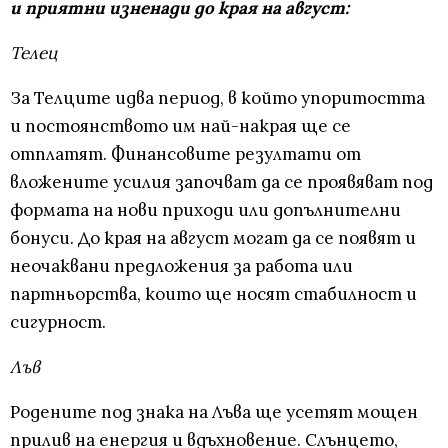
и приятни изненади до края на август:
Телец
За Телците идва период, в който упоритостта
и постоянството им най-накрая ще се
отплатят. Финансовите резултати от
вложените усилия започват да се проявяват под
формата на нови приходи или допълнителни
бонуси. До края на август могат да се появят и
неочаквани предложения за работа или
партньорства, които ще носят стабилност и
сигурност.
Лъв
Родените под знака на Лъва ще усетят мощен
прилив на енергия и вдъхновение. Слънцето,