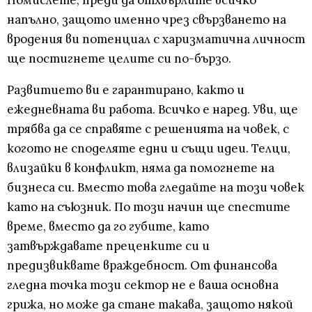
Помислете, преди да отхвърлите всичко
напълно, защото именно чрез свързването на
вродения ви потенциал с харизматична личност
ще постигнете целите си по-бързо.
Развитието ви е гарантирано, както и
ежедневната ви работа. Всичко е наред. Уви, ще
трябва да се справяте с решенията на човек, с
когото не споделяте едни и същи идеи. Телци,
влизайки в конфликт, няма да помогнете на
бизнеса си. Вместо това гледайте на този човек
като на съюзник. По този начин ще спестите
време, вместо да го губите, като
затвърждавате преценките си и
предизвиквате враждебност. От финансова
гледна точка този сектор не е ваша основна
грижа, но може да стане такава, защото някой