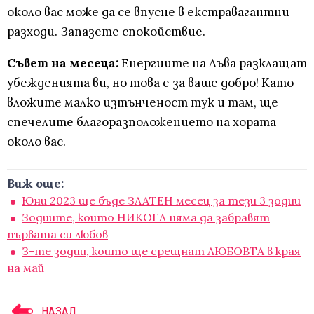
около вас може да се впусне в екстравагантни
разходи. Запазете спокойствие.
Съвет на месеца:
Енергиите на Лъва разклащат
убежденията ви, но това е за ваше добро! Като
вложите малко изтънченост тук и там, ще
спечелите благоразположението на хората
около вас.
Виж още:
Юни 2023 ще бъде ЗЛАТЕН месец за тези 3 зодии
Зодиите, които НИКОГА няма да забравят
първата си любов
З-те зодии, които ще срещнат ЛЮБОВТА в края
на май
НАЗАД