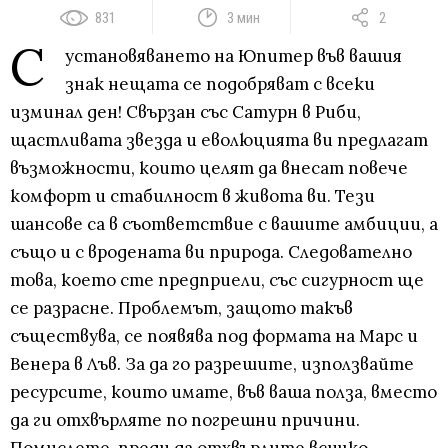
831
3 мин
2
С
установяването на Юпитер във вашия
знак нещата се подобряват с всеки
изминал ден! Свързан със Сатурн в Риби,
щастливата звезда и еволюцията ви предлагат
възможности, които целят да внесат повече
комфорт и стабилност в живота ви. Тези
шансове са в съответствие с вашите амбиции, а
също и с вродената ви природа. Следователно
това, което сте предприели, със сигурност ще
се разрасне. Проблемът, защото такъв
съществува, се появява под формата на Марс и
Венера в Лъв. За да го разрешите, използвайте
ресурсите, които имате, във ваша полза, вместо
да ги отхвърляте по погрешни причини.