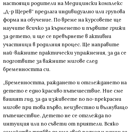
настоящи родители на Медицински комплекс
„Д-р Щерев“ предлага индивидуално или групова
форма на обучение. По време на курсовете ще
научите всичко за кърменето и първите грижи
за детето, и ще се превърнете в активни
участници в родилния процес. Ще направите
най-важните практически упражнения, за да се
подготвите за важните мигове след
бременността си.
„Бременността, раждането и отглеждането на
детето е едно красиво пътешествие. Ние сме
вашият гид, за да изживеете по по-прекрасни
мигове при това първо, неизвестно и вълнуващо
пътешествие. Детето не се отглежда по
интуиция или по съвети от приятели. Всяко
семейство трябва да има свой подход и начин за