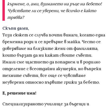
кърмене, о, ами, взимането на ръце на бебето!
Чувствате ли се уверени, че всичко е както
трябва?
Скъпи дами,
Този сюжет се случва почти винаги, когато една
бременна роди и се превърне в майка. Често се
доверяваме на близките жени от фамилията,
които бързат да ни кажат своите съвети.
Имали сме щастието да попаднем и в родилно
отделение с всеотдайни акушерки, но въпреки
техните съвети, все още се чувстваме
неуверени относно първите грижи за бебето.
Е, решение има!
Специализираното училище за бъдещи и