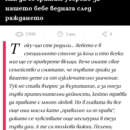
нашето бебе веднага след
раждането
27840
3 мин
8
Т
оку-що сте родили… бебето е в
специалното столче за кола и ето всеки
миг ще се приберете вкъщи. Вече имате свое
семейство и смятате, че първите грижи за
вашето дете са от изключително значение.
Тук не става въпрос за възпитание, а за онези
първи притеснителни дейности, който трябва
да правите с много любов. Но в главата ви все
още има мисли като „правилно ли го правя“,
докато се чувствате още несигурна в тези
първи дни. А те са толкова важни. Пелени,