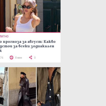
ПИТНО
о прогноза за август: Какво
дстои за всеки зодиакален
к
176
8 мин
0