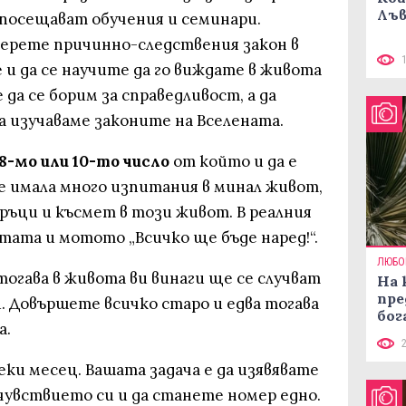
Лъв
 посещават обучения и семинари.
берете причинно-следствения закон в
е и да се научите да го виждате в живота
 да се борим за справедливост, а да
а изучаваме законите на Вселената.
8-мо или 10-то число
от който и да е
 е имала много изпитания в минал живот,
ръци и късмет в този живот. В реалния
тата и мотото „Всичко ще бъде наред!“.
ЛЮБО
 тогава в живота ви винаги ще се случват
На 
пре
 Довършете всичко старо и едва тогава
бог
а.
еки месец. Вашата задача е да изявявате
чувствието си и да станете номер едно.