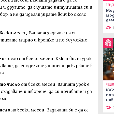
всеки месец. Вашата задача е да се
ТЕНД
и и другите, да слушате интуицията си и
Мод
бор, а не да идеализирате всичко около
мод
дам
си
всеки месец. Вашата задача е да си
остигате мирно и кротко и по възможно
мо
число от всеки месец. Ключовият урок
рявате, да споделяте знания и да вярвате в
на.
-то число
от всеки месец. Вашият урок е
РЕЦЕ
Как
създаване и творене, да си почивате и да
поп
ого.
нов
рец
число
на всеки месец. Задачата ви е да се