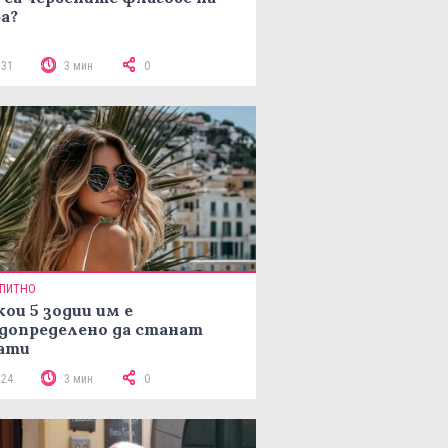
а?
131
3 мин
0
ПИТНО
кои 5 зодии им е
допределено да станат
ати
224
3 мин
0