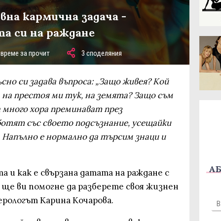
вна кармична задача -
а си на раждане
 време за прочит
3 споделяния
ъсно си задава въпроса: „Защо живея? Кой
а на престоя ми тук, на земята? Защо съм
а много хора преминават през
отят със своето подсъзнание, усещайки
 Напълно е нормално да търсим знаци и
АБ
а и как е свързана датата на раждане с
 ще ви помогне да разберете своя жизнен
ерологът Карина Кочарова.