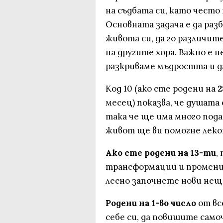
на съдбата си, като често
Основната задача е да раз
живота си, да го различит
на другите хора. Важно е не
разкриваме мъдростта и д
Код 10 (ако сте родени на
2
месец) показва, че душата
така че ще има много пода
живот ще ви помогне леко
Ако сте родени на 13-ти
,
трансформации и промени.
лесно започнете нови нещ
Родени на 1-во число
от вс
себе си, да повишите само