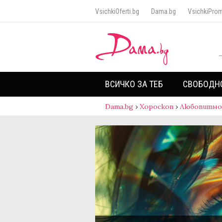
VsichkiOferti.bg
Dama.bg
VsichkiProm
ВСИЧКО ЗА ТЕБ
СВОБОДН
Dama.bg
›
Хороскоп
›
Любопитно