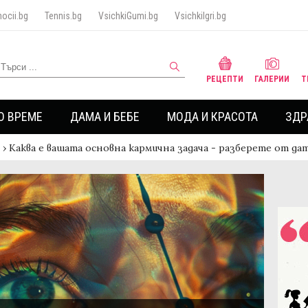
ocii.bg
Tennis.bg
VsichkiGumi.bg
VsichkiIgri.bg
РЕЦЕПТИ
ГАЛЕРИИ
Т
О ВРЕМЕ
ДАМА И БЕБЕ
МОДА И КРАСОТА
ЗДР
›
Каква е вашата основна кармична задача - разберете от д