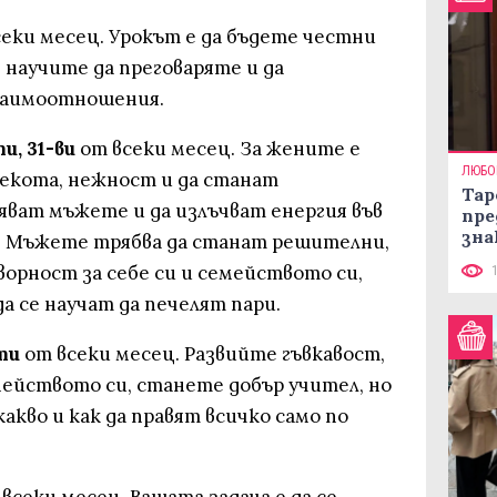
еки месец. Урокът е да бъдете честни
се научите да преговаряте и да
заимоотношения.
и, 31-ви
от всеки месец. За жените е
ЛЮБО
мекота, нежност и да станат
Тар
яват мъжете и да излъчват енергия във
пре
зна
. Мъжете трябва да станат решителни,
орност за себе си и семейството си,
а се научат да печелят пари.
ти
от всеки месец. Развийте гъвкавост,
мейството си, станете добър учител, но
какво и как да правят всичко само по