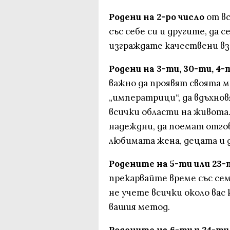
Родени на 2-ро число
от вс
със себе си и другите, да 
изграждате качествени в
Родени на 3-ти, 30-ти, 4-т
важно да проявят своята 
„императрици“, да вдъхнов
всички области на живота
надеждни, да поемат отгов
любимата жена, децата и д
Родените на 5-ти или 23-
прекарвайте време със се
не учете всички около вас 
вашия метод.