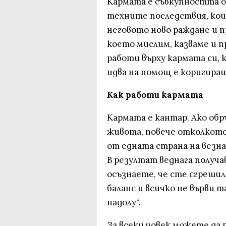
Кармата е съвкупността о
техните последствия, кои
неговото ново раждане и пр
което мислим, казваме и п
работи върху кармата си,
идва на помощ е коригира
Как работи кармата
Кармата е кантар. Ако обр
живота, повече отколкото
от едната страна на везна
В резултат веднага получав
осъзнаете, че сте сгрешили
баланс и всичко не върви т
надолу“.
За всеки човек можете да 