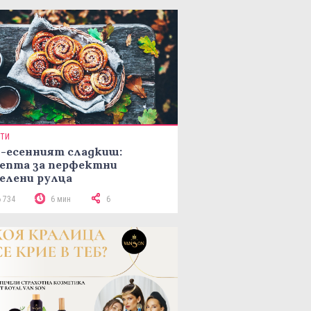
ПТИ
-есенният сладкиш:
епта за перфектни
елени рулца
6 734
6 мин
6