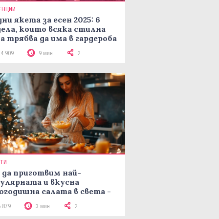
ЕНЦИИ
ни якета за есен 2025: 6
ела, които всяка стилна
а трябва да има в гардероба
14 909
9 мин
2
ПТИ
 да приготвим най-
улярната и вкусна
огодишна салата в света -
епта Мимоза
6 879
3 мин
2