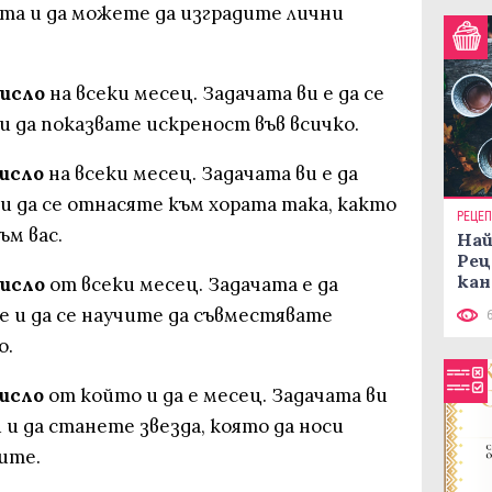
та и да можете да изградите лични
число
на всеки месец. Задачата ви е да се
 и да показвате искреност във всичко.
число
на всеки месец. Задачата ви е да
 да се отнасяте към хората така, както
РЕЦЕ
ъм вас.
Най
Рец
кан
число
от всеки месец. Задачата е да
е и да се научите да съвместявате
о.
число
от който и да е месец. Задачата ви
й и да станете звезда, която да носи
ите.