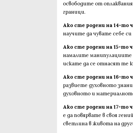
освободите от оплаквания
граници.
Ако сте родени на 14-то 
научите да чувате себе си
Ако сте родени на 15-то 
намалите манипулациите и
искате да се отнасят те к
Ако сте родени на 16-то 
развиете духовното знани
духовното и материалнот
Ако сте родени на 17-то 
е да повярвате в своя гени
светлина в живота на друг