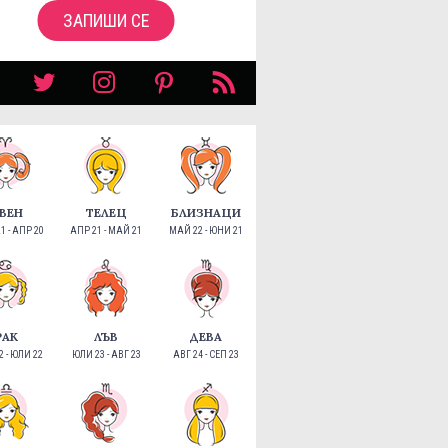
ЗАПИШИ СЕ
ВЕН
ТЕЛЕЦ
БЛИЗНАЦИ
1 - АПР 20
АПР 21 - МАЙ 21
МАЙ 22 - ЮНИ 21
РАК
ЛЪВ
ДЕВА
 - ЮЛИ 22
ЮЛИ 23 - АВГ 23
АВГ 24 - СЕП 23