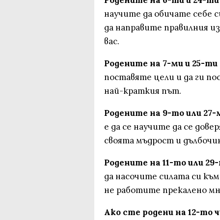
Родените на 6-ти и 24-ти
научите да обичате себе с
да направите правилния из
вас.
Родените на 7-ми и 25-ти
поставяте цели и да ги п
най-краткия път.
Родените на 9-то или 27-
е да се научите да се дове
своята мъдрост и дълбочи
Родените на 11-то или 29
да насочите силата си към 
не работите прекалено мн
Ако сте родени на 12-то 