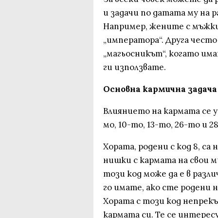
и задачи по датата му на р
Например, жените с мъжк
„императора“. Друга често
„магьосникът“, когато има
ги използвате.
Основна кармична задача
Влиянието на кармата се у
мо, 10-то, 13-то, 26-то и 
Хората, родени с код 8, с
нишки с кармата на свои м
този код може да е в разл
го имате, ако сте родени 
Хората с този код непрек
кармата си. Те се интерес