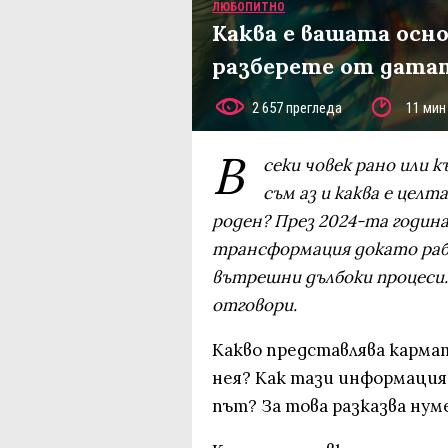
ЛЮБОПИТНО
Каква е вашата осно
разберете от датат
2 657 прегледа
11 мин
В
секи човек рано или к
съм аз и каква е целт
роден? През 2024-та годин
трансформация докато раб
вътрешни дълбоки процеси.
отговори.
Какво представлява кармат
нея? Как тази информация
път? За това разказва нум