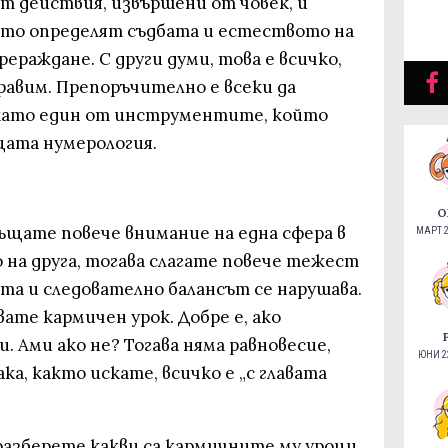
т действия, извършени от човек, и
то определят съдбата и естеството на
ераждане. С други думи, това е всичко,
равим. Препоръчително е всеки да
 като един от инструментите, който
щата нумерология.
О
ъщате повече внимание на една сфера в
МАРТ 2
 на друга, тогава слагате повече тежест
та и следователно балансът се нарушава.
ате кармичен урок. Добре е, ако
. Ами ако не? Тогава няма равновесие,
ЮНИ 22
ака, както искате, всичко е „с главата
разберете какви са кармичните му уроци