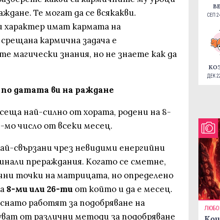
В
аждане. Те могат да се всякакви.
СЕП 24
и характер имат кармата на
 срещана кармична задача е
те магически знания, но не знаете как да
КО
ДЕК 22
 по датата ви на раждане
сеща най-силно от хората, родени на 8-
28-мо число от всеки месец.
а най-свързани чрез невидими енергийни
инали прераждания. Когато се сметне,
ични точки на матрицата, но определено
на
8-ми или 26-ти
от който и да е месец.
ъснато работят за подобряване на
ЛЮБО
уват от различни методи за подобряване
Кои