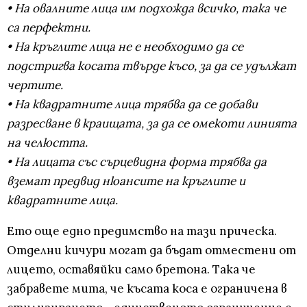
• На овалните лица им подхожда всичко, така че
са перфектни.
• На кръглите лица не е необходимо да се
подстригва косата твърде късо, за да се удължат
чертите.
• На квадратните лица трябва да се добави
разресване в краищата, за да се омекоти линията
на челюстта.
• На лицата със сърцевидна форма трябва да
вземат предвид нюансите на кръглите и
квадратните лица.
Ето още едно предимство на тази прическа.
Отделни кичури могат да бъдат отместени от
лицето, оставяйки само бретона. Така че
забравете мита, че късата коса е ограничена в