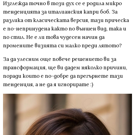
Изглежда точно в този дух се е родила микро
тенденцията за италианския капри боб. За
разлика от класическата версия, тази прическа
е по-непринудена както по външен вид, така и
по стил. Не е ли това чудесен начин да
промените визията си малко преди лятото?
За да улесним още повече решението ви за
трансформация, ще ви дадем няколко причини,
поради които е по-добре да прегърнете тази
тенденция, а не да я игнорирате :)