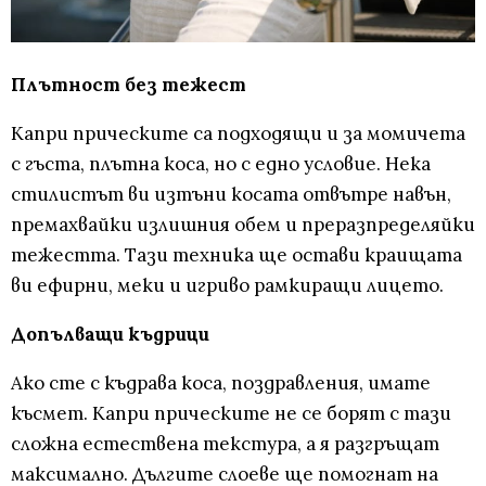
Плътност без тежест
Капри прическите са подходящи и за момичета
с гъста, плътна коса, но с едно условие. Нека
стилистът ви изтъни косата отвътре навън,
премахвайки излишния обем и преразпределяйки
тежестта. Тази техника ще остави краищата
ви ефирни, меки и игриво рамкиращи лицето.
Допълващи къдрици
Ако сте с къдрава коса, поздравления, имате
късмет. Капри прическите не се борят с тази
сложна естествена текстура, а я разгръщат
максимално. Дългите слоеве ще помогнат на