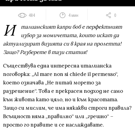
484
4 мин
0
И
талианският капри боб е перфектният
избор за момичетата, които искат да
актуализират визията си в края на пролетта!
Защо? Разберете в тази статия!
Съществува една интересна италианска
поговорка: „Al mare non si chiede il permesso“,
което означава „Не питай морето за
разрешение“. Това е прекрасен подход не само
към живота като цяло, но и към красотата.
Защо си мислим, че има някакви строги правила?
Всъщност няма „правилно“ или „грешно“ –
просто го правите и се наслаждавате.