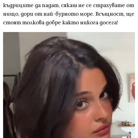
къдриците да падат, сякаш не се страхувате от
нищо, дори от най-бурното море. Всъщност, ще
стоят толкова добре както никога досега!