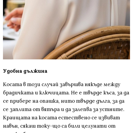
Удобна дължина
Косата в този случай завършва някъде между
брадичката и ключицата. Не е твърде къса, за да
се прибере на опашка, нито твърде дълга, за да
се заплита от вятъра и да залепва за устните.
Краищата на косата естествено се извиват
навън, сякаш току-що са били целунати от