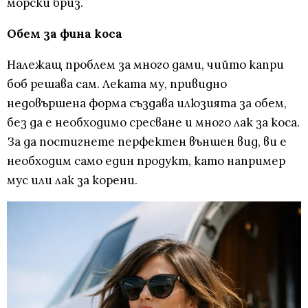
морски бриз.
Обем за фина коса
Належащ проблем за много дами, чийто капри
боб решава сам. Леката му, привидно
недовършена форма създава илюзията за обем,
без да е необходимо сресване и много лак за коса.
За да постигнете перфектен външен вид, ви е
необходим само един продукт, като например
мус или лак за корени.