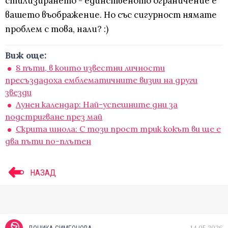
стилизирането - единственото ограничение е
вашето въображение. Но със сигурност нямате
проблем с това, нали? :)
Виж още:
8 пъти, в които известни личности
пресъздадоха емблематичните визии на други
звезди
Лунен календар: Най-успешните дни за
подстригване през май
Скрита шнола: С този прост трик кокът ви ще е
два пъти по-плътен
НАЗАД