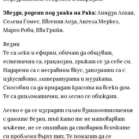
Звезди, родени под знака на Рака:
Линдзи Лохан,
Селена Гомес, Евгения Лоза, Ангела Меркел,
Марго Роби, Ева Грийн.
Везни
Те са леки и ефирни, обичат да общуват,
естетични са, грациозни, грижат се за себе си.
Надарени са с несравним вкус, запознати са с
изкуството, литературата и музиката.
Способни са да придадат красота на всеки дом.
Те са дипломатични, но лесно се обиждат.
Лесно е да се изградят силни взаимоотношения
с дамите Везни, тъй като те не натоварват
мъжете, не се опитват да стоварят всичките
си проблеми върху тях. Те помагат да се