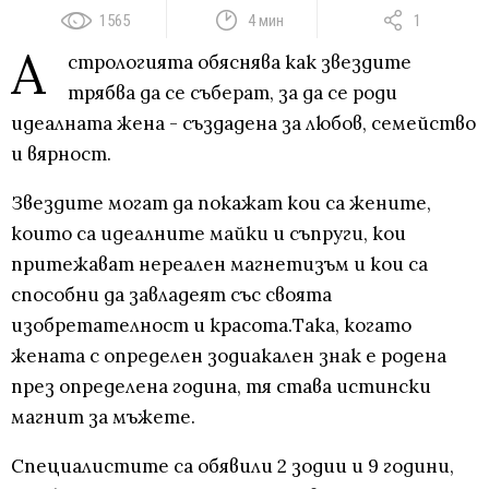
1565
4 мин
1
А
стрологията обяснява как звездите
трябва да се съберат, за да се роди
идеалната жена - създадена за любов, семейство
и вярност.
Звездите могат да покажат кои са жените,
които са идеалните майки и съпруги, кои
притежават нереален магнетизъм и кои са
способни да завладеят със своята
изобретателност и красота.Така, когато
жената с определен зодиакален знак е родена
през определена година, тя става истински
магнит за мъжете.
Специалистите са обявили 2 зодии и 9 години,