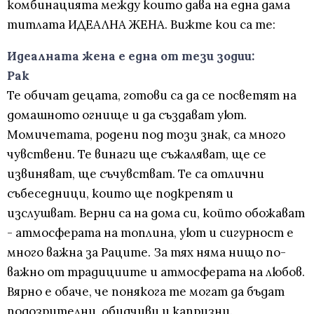
комбинацията между които дава на една дама
титлата ИДЕАЛНА ЖЕНА. Вижте кои са те:
Идеалната жена е една от тези зодии:
Рак
Те обичат децата, готови са да се посветят на
домашното огнище и да създават уют.
Момичетата, родени под този знак, са много
чувствени. Те винаги ще съжаляват, ще се
извиняват, ще съчувстват. Те са отлични
събеседници, които ще подкрепят и
изслушват. Верни са на дома си, който обожават
- атмосферата на топлина, уют и сигурност е
много важна за Раците. За тях няма нищо по-
важно от традициите и атмосферата на любов.
Вярно е обаче, че понякога те могат да бъдат
подозрителни, обидчиви и капризни.