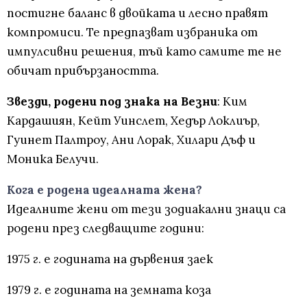
постигне баланс в двойката и лесно правят
компромиси. Те предпазват избраника от
импулсивни решения, тъй като самите те не
обичат прибързаността.
Звезди, родени под знака на Везни
: Ким
Кардашиян, Кейт Уинслет, Хедър Локлиър,
Гуинет Палтроу, Ани Лорак, Хилари Дъф и
Моника Белучи.
Кога е родена идеалната жена?
Идеалните жени от тези зодиакални знаци са
родени през следващите години:
1975 г. е годината на дървения заек
1979 г. е годината на земната коза