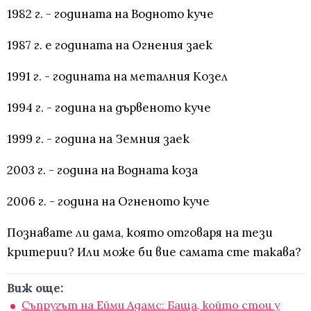
1982 г. - годината на Водното куче
1987 г. е годината на Огнения заек
1991 г. - годината на металния Козел
1994 г. - година на дървеното куче
1999 г. - година на Земния заек
2003 г. - година на Водната коза
2006 г. - година на Огненото куче
Познавате ли дама, която отговаря на тези
критерии? Или може би вие самата сте такава?
Виж още:
Съпругът на Ейми Адамс: Баща, който стои у