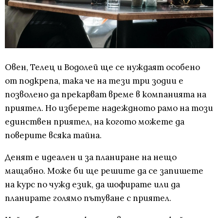
Овен, Телец и Водолей ще се нуждаят особено
от подкрепа, така че на тези три зодии е
позволено да прекарват време в компанията на
приятел. Но изберете надеждното рамо на този
единствен приятел, на когото можете да
поверите всяка тайна.
Денят е идеален и за планиране на нещо
мащабно. Може би ще решите да се запишете
на курс по чужд език, да шофирате или да
планирате голямо пътуване с приятел.