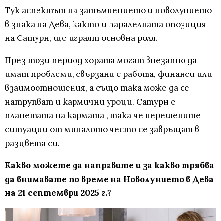
Тук аспектът на затъмнението и новолунието
в знака на Дева, както и паралелната опозиция
на Сатурн, ще играят основна роля.
През този период хората могат внезапно да
имат проблеми, свързани с работа, финанси или
взаимоотношения, а също така може да се
натрупват и кармични уроци. Сатурн е
планетата на кармата , така че нерешените
ситуации от миналото често се завръщат в
разцвета си.
Какво можете да направите и за какво трябва
да внимавате по време на Новолунието в Дева
на 21 септември 2025 г.?