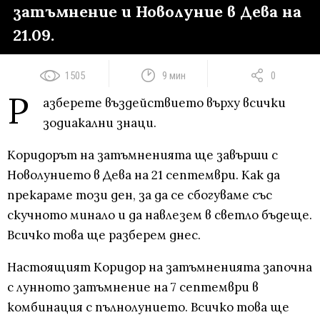
затъмнение и Новолуние в Дева на
21.09.
1505
9 мин
0
Р
азберете въздействието върху всички
зодиакални знаци.
Коридорът на затъмненията ще завърши с
Новолунието в Дева на 21 септември. Как да
прекараме този ден, за да се сбогуваме със
скучното минало и да навлезем в светло бъдеще.
Всичко това ще разберем днес.
Настоящият Коридор на затъмненията започна
с лунното затъмнение на 7 септември в
комбинация с пълнолунието. Всичко това ще