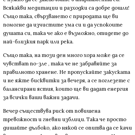
Всякакви медитации и разходки са добре дошли!
Също така, свързването с природата ще ви
помогне да изчистите ума си и да успокоите
душата си, така че ако е възможно, отидете до
най-близкия парк или река.
Също така, на този ден много хора може да се
чувстват по-зле , така че не забравяйте за
правилното хранене. Не пропускайте закуската
и не яжте бисквитки за вечеря, а се поглезете с
балансирани ястия, които ще ви дадат енергия
за всички ваши важни задачи.
Вечер съществува риск от повишена
тревожност и гневни изблици. Така че просто
дишайте дълбоко, ако някой се опитва да се качи