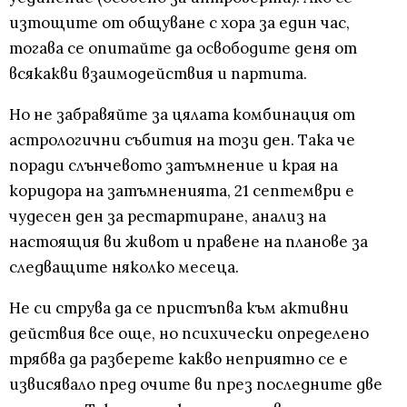
изтощите от общуване с хора за един час,
тогава се опитайте да освободите деня от
всякакви взаимодействия и партита.
Но не забравяйте за цялата комбинация от
астрологични събития на този ден. Така че
поради слънчевото затъмнение и края на
коридора на затъмненията, 21 септември е
чудесен ден за рестартиране, анализ на
настоящия ви живот и правене на планове за
следващите няколко месеца.
Не си струва да се пристъпва към активни
действия все още, но психически определено
трябва да разберете какво неприятно се е
извисявало пред очите ви през последните две