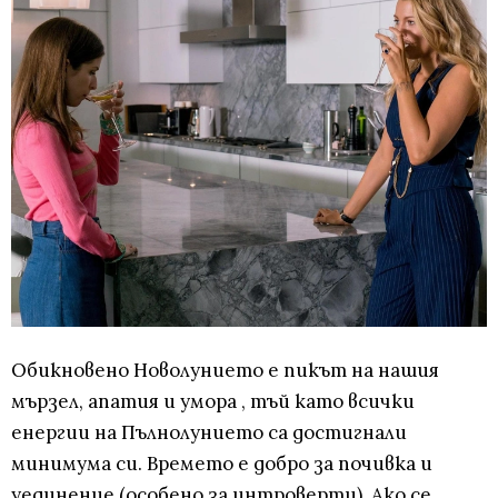
Обикновено Новолунието е пикът на нашия
мързел, апатия и умора , тъй като всички
енергии на Пълнолунието са достигнали
минимума си. Времето е добро за почивка и
уединение (особено за интроверти). Ако се