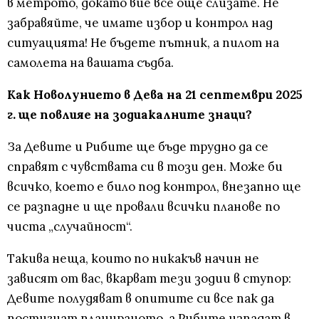
в метрото, докато вие все още слизате. Не
забравяйте, че имате избор и контрол над
ситуацията! Не бъдете пътник, а пилот на
самолета на вашата съдба.
Как Новолунието в Дева на 21 септември 2025
г. ще повлияе на зодиакалните знаци?
За Девите и Рибите ще бъде трудно да се
справят с чувствата си в този ден. Може би
всичко, което е било под контрол, внезапно ще
се разпадне и ще провали всички планове по
чиста „случайност“.
Такива неща, които по никакъв начин не
зависят от вас, вкарват тези зодии в ступор:
Девите полудяват в опитите си все пак да
постигнат планираното, а Рибите изпадат в