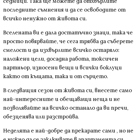
седмици. Така ще можете да отхвърлите
последните съмнения и да се освободите от
всичко ненужно от живота си.
Вселената ви е дала достатъчно знаци, така че
просто повярвайте, че сега трябва да съберете
смелост и да изхвърлите всичко остаряло:
наложени цели, досадна работа, токсичен
партньор, износени вещи и всички боклуци
както от къщата, така и от сърцето.
В следващия сезон от живота си, внесете само
най-интересните и обещаващи неща и не
позволявайте на всичко останало да ви пречи,
обезценява или разстройва.
Неделята е най-добре да прекарате сами , но не
е нужно да се заключвате в апартамента си.