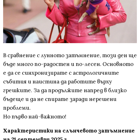
В сравнение с лунното затъмнение, този ден ще
бъде много по-радостен и по-лесен. Основното
е да се синхронизирате с астрологичните
събития и наистина да работите върху
грешките. За да продължите напред в близко
бъдеще и да не спирате заради нерешени
проблеми.
Но първо най-важното!
Характеристики на слънчевото затъмнение
на 21 септември 2025 г.