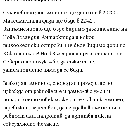
Слънчевото затъмнение ще започне в 20:30 .
Максималната фаза ще бъде в 22:42 .
Затъмнението ще бъде видимо за жителите на
Нова Зеландия, Антарктида и някои
тихоокеански острови. Ще бъде видимо дори на
Южния полюс! Но в България и други страни от
Северното полукълбо, за съжаление,
затъмнението няма да се види.
Всяко затъмнение, според астролозите, ни
изважда от равновесие и замъглява ума ни ,
поради което човек може да се чувства уморен,
тревожен, агресивен, да се удави в съмнения и
ревност или, напротив, да изпитва пик на
сексуалното желание.