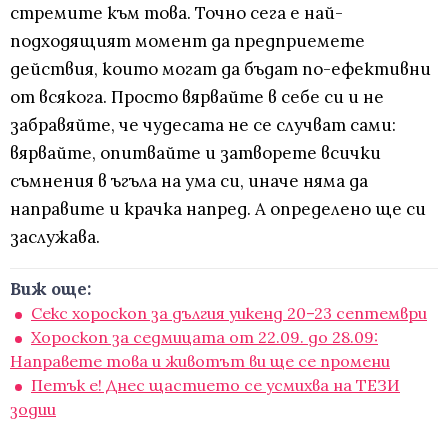
стремите към това. Точно сега е най-
подходящият момент да предприемете
действия, които могат да бъдат по-ефективни
от всякога. Просто вярвайте в себе си и не
забравяйте, че чудесата не се случват сами:
вярвайте, опитвайте и затворете всички
съмнения в ъгъла на ума си, иначе няма да
направите и крачка напред. А определено ще си
заслужава.
Виж още:
Секс хороскоп за дългия уикенд 20–23 септември
Хороскоп за седмицата от 22.09. до 28.09:
Направете това и животът ви ще се промени
Петък е! Днес щастието се усмихва на ТЕЗИ
зодии