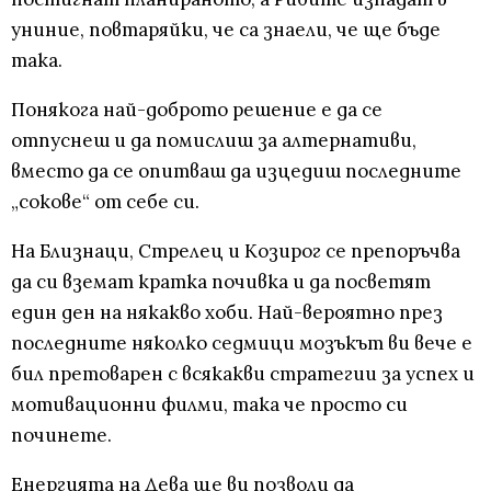
униние, повтаряйки, че са знаели, че ще бъде
така.
Понякога най-доброто решение е да се
отпуснеш и да помислиш за алтернативи,
вместо да се опитваш да изцедиш последните
„сокове“ от себе си.
На Близнаци, Стрелец и Козирог се препоръчва
да си вземат кратка почивка и да посветят
един ден на някакво хоби. Най-вероятно през
последните няколко седмици мозъкът ви вече е
бил претоварен с всякакви стратегии за успех и
мотивационни филми, така че просто си
починете.
Енергията на Дева ще ви позволи да