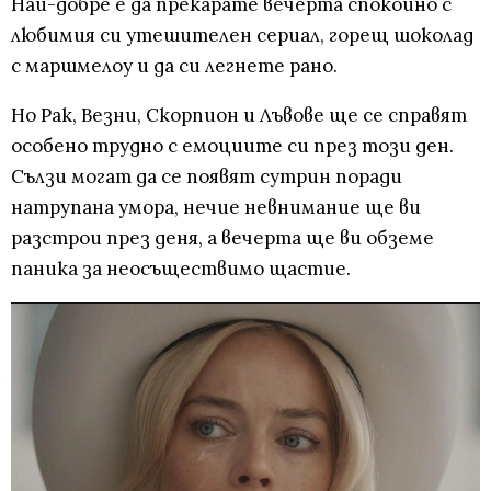
Най-добре е да прекарате вечерта спокойно с
любимия си утешителен сериал, горещ шоколад
с маршмелоу и да си легнете рано.
Но Рак, Везни, Скорпион и Лъвове ще се справят
особено трудно с емоциите си през този ден.
Сълзи могат да се появят сутрин поради
натрупана умора, нечие невнимание ще ви
разстрои през деня, а вечерта ще ви обземе
паника за неосъществимо щастие.