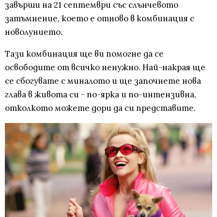
завърши на 21 септември със слънчевото
затъмнение, което е отново в комбинация с
новолунието.
Тази комбинация ще ви помогне да се
освободите от всичко ненужно. Най-накрая ще
се сбогувате с миналото и ще започнете нова
глава в живота си - по-ярка и по-интензивна,
отколкото можете дори да си представите.