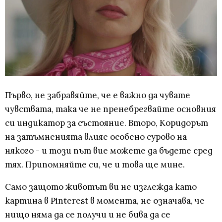
Първо, не забравяйте, че е важно да чувате
чувствата, така че не пренебрегвайте основния
си индикатор за състояние. Второ, Коридорът
на затъмненията влияе особено сурово на
някого - и този път вие можете да бъдете сред
тях. Припомняйте си, че и това ще мине.
Само защото животът ви не изглежда като
картина в Pinterest в момента, не означава, че
нищо няма да се получи и не бива да се