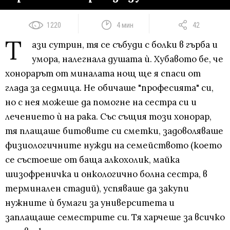
1220
4 мин
42
Т
ази сутрин, тя се събуди с болки в гърба и
умора, налегнала душата ѝ. Хубавото бе, че
хонорарът от миналата нощ ще я спаси от
глада за седмица. Не обичаше "професията" си,
но с нея можеше да помогне на сестра си и
лечението ѝ на рака. Със същия този хонорар,
тя плащаше битовите си сметки, задоволяваше
физиологичните нужди на семейството (което
се състоеше от баща алкохолик, майка
шизофреничка и онкологично болна сестра, в
терминален стадий), успяваше да закупи
нужните ѝ бумаги за университета и
заплащаше семестрите си. Тя харчеше за всичко