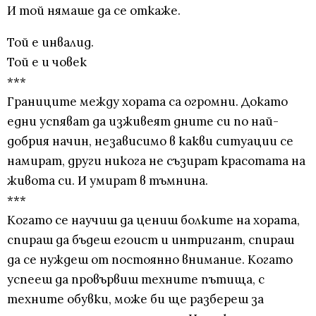
И той нямаше да се откаже.
Той е инвалид.
Той е и човек
***
Границите между хората са огромни. Докато
едни успяват да изживеят дните си по най-
добрия начин, независимо в какви ситуации се
намират, други никога не съзират красотата на
живота си. И умират в тъмнина.
***
Когато се научиш да цениш болките на хората,
спираш да бъдеш егоист и интригант, спираш
да се нуждеш от постоянно внимание. Когато
успееш да провървиш техните пътища, с
техните обувки, може би ще разбереш за