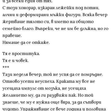
и за всеки един от тях.
С този хонорар, изкаран лежейки под потни,
алчни и деформирани мъжки фигури. Всяка вечер
жертваше тялото си, в името на общото
семейно благо. Въпреки, че не им бе длъжна, но го
правеше.
Нямаше да се откаже.
Тя е проститука.
Тя е и човек.
***
Тази неделя вечер, той не успя да се помръдне.
Отново усети неуспеха. Краката му все не
усещаха импулс от мозъка, не усещаха
желанието му, да ги раздвижи пак. Но той
знаеше, че му е нужна още вяра, за да сътвори
чудото. Упражняваше се вече година и половина