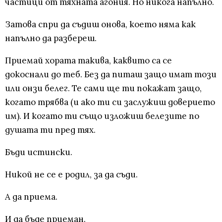
частици от тяхната агония. Но никога напълно.
Затова спри да съдиш онова, което няма как
напълно да разбереш.
Приемай хората такива, каквито са се
докоснали до теб. Без да питаш защо имат този
или онзи белег. Те сами ще ти покажат защо,
когато трябва (и ако ти си заслужиш доверието
им). И когато ти също изложиш белезите по
душата ти пред тях.
Бъди истински.
Никой не се е родил, за да съди.
А да приема.
И да бъде приеман.