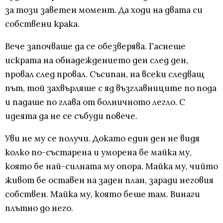
за този заветен момент. Да ходи на двата си
собствени крака.
Вече започваше да се обезверява. Гаснеше
искрата на обнадеждението ден след ден,
провал след провал. Съсипан, на всеки следващ
път, той захвърляше с яд възглавниците по пода
и падаше по глава от болничното легло. С
идеята да не се събуди повече.
Уви не му се получи. Докато един ден не видя
колко по-състарена и уморена бе майка му,
която бе най-силната му опора. Майка му, чийто
живот бе оставен на заден план, заради неговия
собствен. Майка му, която беше там. Винаги
плътно до него.