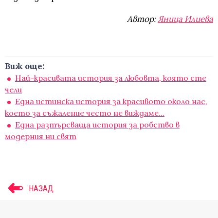
Автор:
Яница Илиева
Виж още:
Най-красивата история за любовта, която сте
чели
Една истинска история за красивото около нас,
което за съжаление често не виждаме...
Една разтърсваща история за робство в
модерния ни свят
НАЗАД