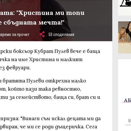
цата: "Христина ми топи
е сбъдната мечта!"
 време за прочит
53 споделяния
рски боксьор Кубрат Пулев вече е баща
ричка на име Христина и малкият
ез февруари.
 братята Пулеви открехна малко
от, който пази така ревностно,
ти за семейството, баща си, брат си и
АБ
ризна: "Винаги съм искал децата ми да
рвиран, че ми се роди дъщеричка. Сега