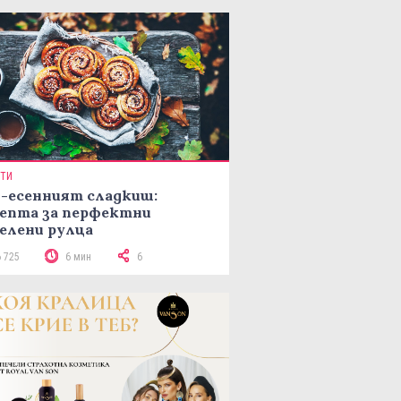
ПТИ
-есенният сладкиш:
епта за перфектни
елени рулца
6 725
6 мин
6