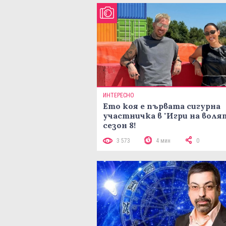
ИНТЕРЕСНО
Ето коя е първата сигурна
участничка в "Игри на воля
сезон 8!
3 573
4 мин
0