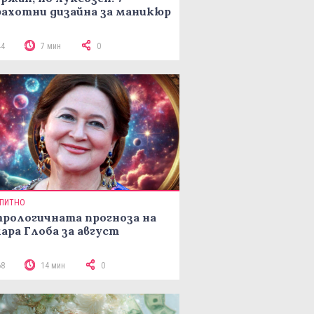
ахотни дизайна за маникюр
44
7 мин
0
ПИТНО
рологичната прогноза на
ара Глоба за август
68
14 мин
0