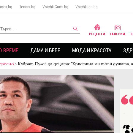
ocii.bg
Tennis.bg
VsichkiGumi.bg
VsichkiIgri.bg
РЕЦЕПТИ
ГАЛЕРИИ
Т
О ВРЕМЕ
ДАМА И БЕБЕ
МОДА И КРАСОТА
ЗДР
ересно
›
Кубрат Пулев за децата: "Христина ми топи душата, 