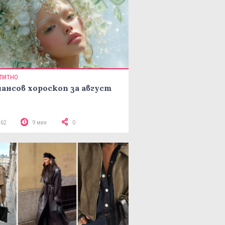
ПИТНО
ансов хороскоп за август
362
9 мин
0