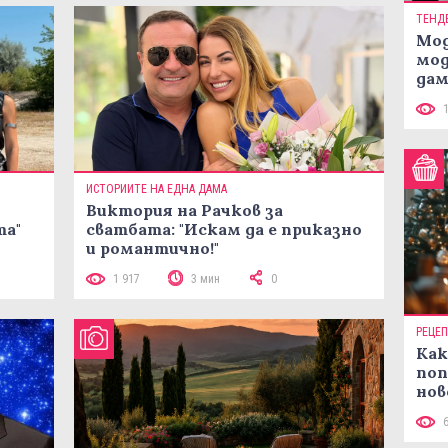
ТЕНД
Мод
мод
дам
си
ИСТОРИИТЕ НА ЕДНА ДАМА
Виктория на Рачков за
та"
сватбата: "Искам да е приказно
и романтично!"
1 917
3 мин
0
РЕЦЕ
Как
поп
нов
рец