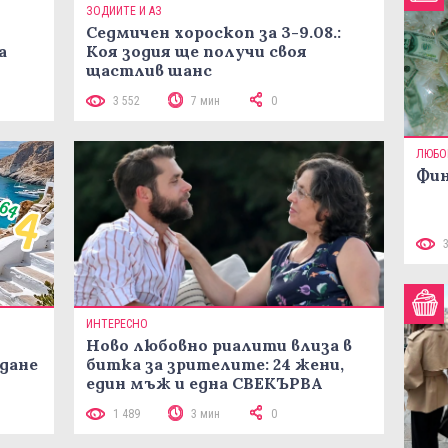
ЗОДИИТЕ И АЗ
Седмичен хороскоп за 3-9.08.:
а
Коя зодия ще получи своя
щастлив шанс
3 552
7 мин
0
ЛЮБО
Фин
ИНТЕРЕСНО
Ново любовно риалити влиза в
жданe
битка за зрителите: 24 жени,
един мъж и една СВЕКЪРВА
1 489
3 мин
0