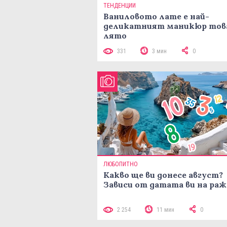
ТЕНДЕНЦИИ
Ваниловото лате е най-
деликатният маникюр тов
лято
331
3 мин
0
ЛЮБОПИТНО
Какво ще ви донесе август?
Зависи от датата ви на ра
2 254
11 мин
0