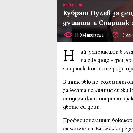
ИНТЕРЕСНО
Кубрат Пулев за де
душата, а Спартак 
11 934 прегледа
3 мин
Н
ай-успешният бълга
на две деца - дъще
Спартак, който се роди пр
В интервю по-големият от
завесата на личния си жив
споделяйки интересни фак
двете си деца.
Професионалният боксьор п
са момчета. Бях малко резе