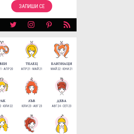
ЗАПИШИ СЕ
ВЕН
ТЕЛЕЦ
БЛИЗНАЦИ
1 - АПР 20
АПР 21 - МАЙ 21
МАЙ 22 - ЮНИ 21
РАК
ЛЪВ
ДЕВА
 - ЮЛИ 22
ЮЛИ 23 - АВГ 23
АВГ 24 - СЕП 23