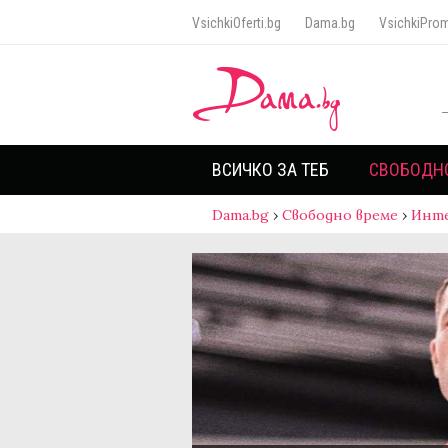
VsichkiOferti.bg
Dama.bg
VsichkiProm
ВСИЧКО ЗА ТЕБ
СВОБОДН
Dama.bg
›
Свободно време
›
Инт