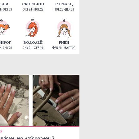
ЕЗНИ
СКОРПИОН
СТРЕЛЕЦ
 - ОКТ 23
ОКТ 24 - НОЕ 22
НОЕ 23 - ДЕК 21
ЗИРОГ
ВОДОЛЕЙ
РИБИ
 - ЯНУ 20
ЯНУ 21 - ФЕВ 19
ФЕВ 20 - МАРТ 20
ТИ
ржан, но луксозен: 7