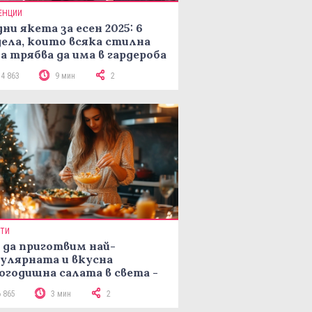
ЕНЦИИ
ни якета за есен 2025: 6
ела, които всяка стилна
а трябва да има в гардероба
14 863
9 мин
2
ПТИ
 да приготвим най-
улярната и вкусна
огодишна салата в света -
епта Мимоза
6 865
3 мин
2