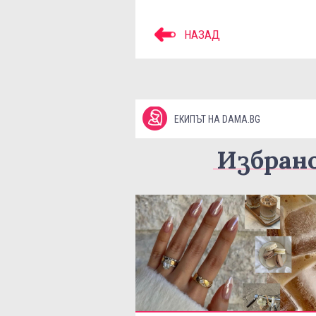
НАЗАД
ЕКИПЪТ НА DAMA.BG
Избран