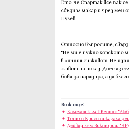
Ето, че Спартак все пак се
сбъднал макар и чрез мен 
Пулев.
Относно въпросите, свърза
"Не ми е нужно хорското м
в личния си живот. Не изп
живот на показ. Днес аз с
бива да парадира, а да благо
Виж още:
Камелия към Цветин: "Лю
Тото и Криси показаха де
Дейвид към Виктория: "ЧР