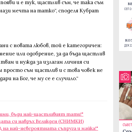
 появи и е тук, щастлив съм, че така съм
В
онази мечта на татко“, споделя Кубрат
СЕП 24
КО
ни с новата любов, той е категоричен:
ДЕК 22
нение или одобрение, за да бъда щастлив
итвам и нужда за излагам личния си
ъм просто съм щастлив и с това човек не
дари на Бог, че му се е случило.“
бими, бъди най-щастливият тати!"
цата си навръх Великден (СНИМКИ)
СЪВЕ
Д на най-невероятната съпруга и майка!"
Сдъ