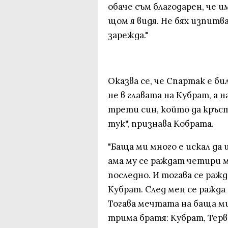
обаче съм благодарен, че 
щом я видя. Не бях изпитв
зарежда."
Оказва се, че Спартак е би
не в главата на Кубрат, а н
трети син, който да кръст
тук", признава Кобрата.
"Баща ми много е искал да 
ама му се раждат четири м
последно. И тогава се ражд
Кубрат. След мен се ражда 
Тогава мечтата на баща ми
трима братя: Кубрат, Терв