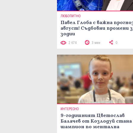
ЛЮБОПИТНО
Павел Глоба с важна прогноз
август! Съдбовни промени з
зодии
2 674
3 мин
0
ИНТЕРЕСНО
9-годишният Цветослав
Балачев от Козлодуй стана
шампион по ментална
аритметика с 320 задачи за