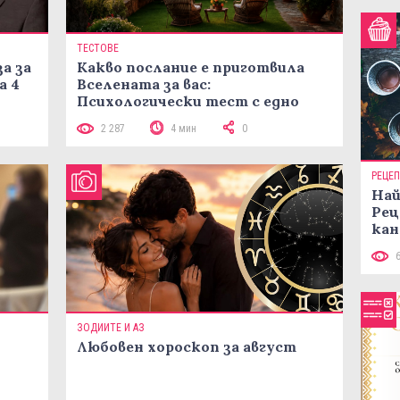
ТЕСТОВЕ
а за
Какво послание е приготвила
а 4
Вселената за вас:
Психологически тест с едно
кликване
2 287
4 мин
0
РЕЦЕ
Най
Рец
кан
ЗОДИИТЕ И АЗ
Любовен хороскоп за август
 10