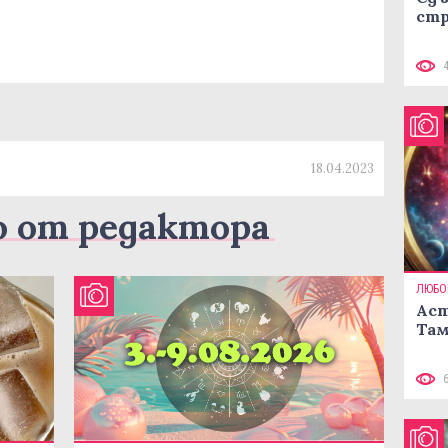
стр
18.04.2023
о от редактора
ЛЮБО
Аст
Там