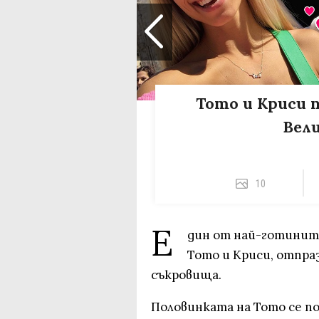
Тото и Криси 
Вел
10
Е
дин от най-готините
Тото и Криси, отпра
съкровища.
Половинката на Тото се по