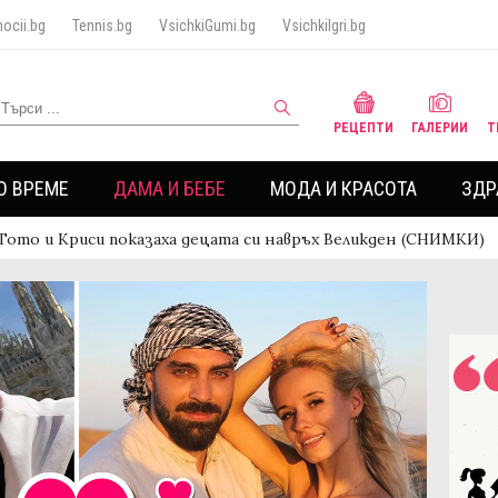
ocii.bg
Tennis.bg
VsichkiGumi.bg
VsichkiIgri.bg
РЕЦЕПТИ
ГАЛЕРИИ
Т
О ВРЕМЕ
ДАМА И БЕБЕ
МОДА И КРАСОТА
ЗДР
Тото и Криси показаха децата си навръх Великден (СНИМКИ)