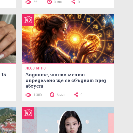
621
3 мин
0
ЛЮБОПИТНО
 15
Зодиите, чиито мечти
определено ще се сбъднат през
август
1 380
6 мин
0