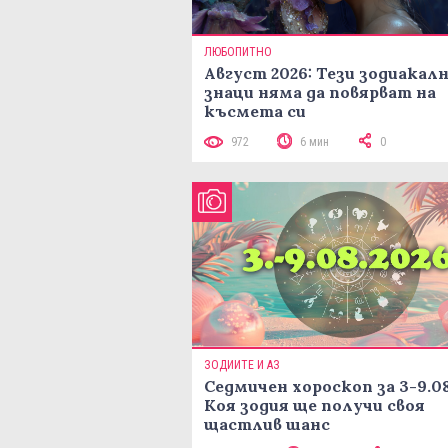
ЛЮБОПИТНО
Август 2026: Тези зодиакал
знаци няма да повярват на
късмета си
972
6 мин
0
ЗОДИИТЕ И АЗ
Седмичен хороскоп за 3-9.08
Коя зодия ще получи своя
щастлив шанс