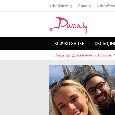
VsichkiOferti.bg
Dama.bg
VsichkiProm
ВСИЧКО ЗА ТЕБ
СВОБОДН
Dama.bg
›
Дама и бебе
›
Забавни
›