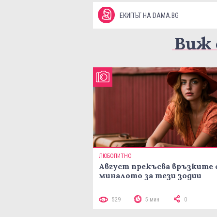
ЕКИПЪТ НА DAMA.BG
Виж 
ЛЮБОПИТНО
Август прекъсва връзките 
миналото за тези зодии
529
5 мин
0