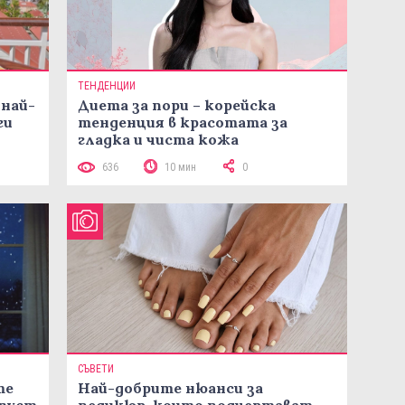
ТЕНДЕНЦИИ
 най-
Диета за пори – корейска
ги
тенденция в красотата за
гладка и чиста кожа
636
10 мин
0
СЪВЕТИ
те
Най-добрите нюанси за