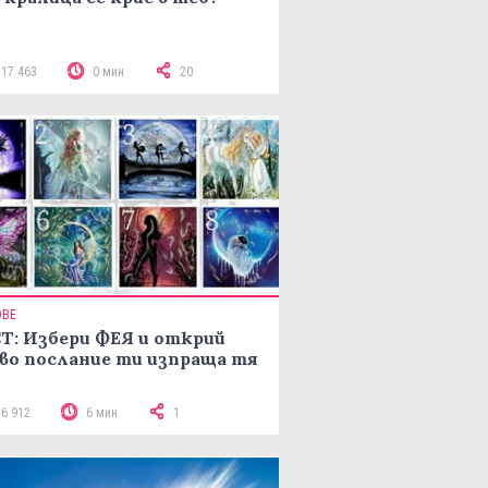
117 463
0 мин
20
ОВЕ
Т: Избери ФЕЯ и открий
во послание ти изпраща тя
16 912
6 мин
1