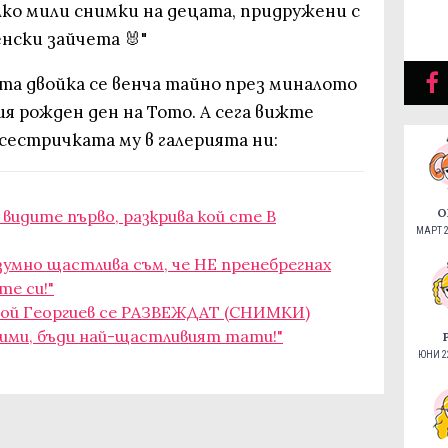
лко мили снимки на децата, придружени с
нски зайчета 🐰"
та двойка се венча тайно през миналото
ия рожден ден на Тото. А сега вижте
 сестричката му в галерията ни:
О
идите първо, разкрива кой сте В
МАРТ 2
езумно щастлива съм, че НЕ пренебрегнах
е си!"
лагой Георгиев се РАЗВЕЖДАТ (СНИМКИ)
бими, бъди най-щастливият тати!"
ЮНИ 22