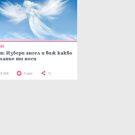
ОВЕ
т: Избери ангел и виж какво
лание ти носи
18 968
9 мин
12