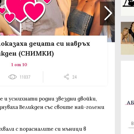
показаха децата си навръх
икден (СНИМКИ)
1 от 10
11037
24
 и усмихнати родни звездни двойки,
АБ
знуваха Великден със своите най-големи
хвали с порасналите си мъници в