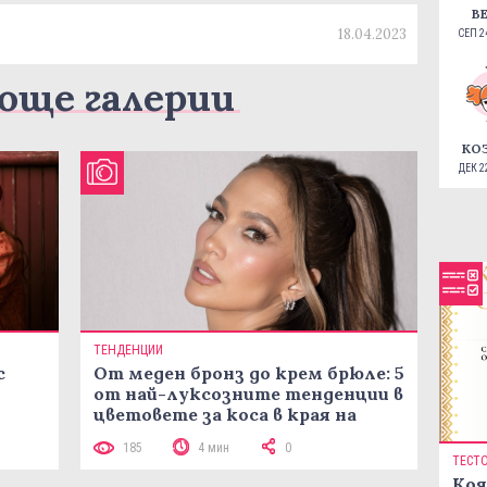
В
18.04.2023
СЕП 24
още галерии
КО
ДЕК 22
ТЕНДЕНЦИИ
с
От меден бронз до крем брюле: 5
от най-луксозните тенденции в
цветовете за коса в края на
лятото
185
4 мин
0
ТЕСТ
Коя