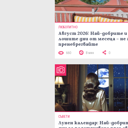
ЛЮБОПИТНО
Август 2026: Най-добрите и
лошите дни от месеца – не 
пренебрегвайте
660
8 мин
0
СЪВЕТИ
Лунен календар: Най-добри