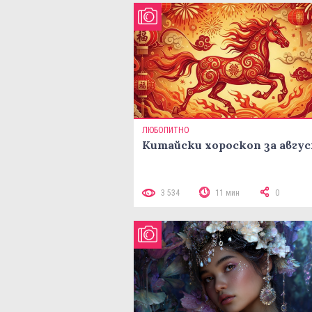
ЛЮБОПИТНО
Китайски хороскоп за авгу
3 534
11 мин
0