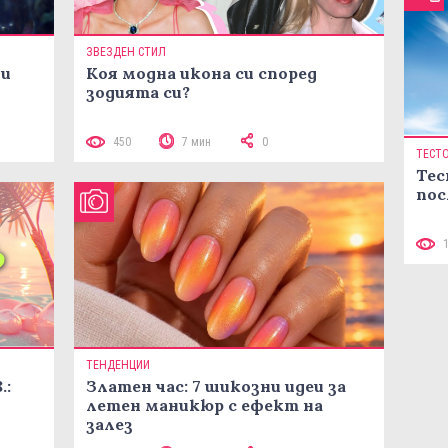
ЗВЕЗДЕН СТИЛ
ни
Коя модна икона си според
зодията си?
450
7 мин
0
ТЕСТ
Тес
пос
ТЕНДЕНЦИИ
.:
Златен час: 7 шикозни идеи за
летен маникюр с ефект на
залез