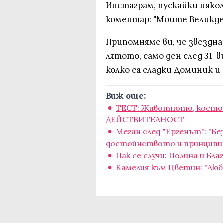
Инстаграм, пускайки няко
коментар: "Моите Великде
Припомняме ви, че звездна
лятото, само ден след 31-в
колко са сладки Доминик и
Виж още:
ТЕСТ: Животното, което в
ДЕЙСТВИТЕЛНОСТ
Меган след "Ергенът": "Б
достойнството и принципит
Пак се случи: Полина и Б
Камелия към Цветин: "Лю