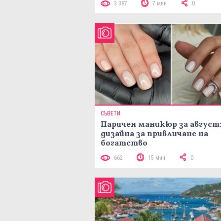
3 387
7 мин
0
СЪВЕТИ
Паричен маникюр за август:
дизайна за привличане на
богатство
662
15 мин
0