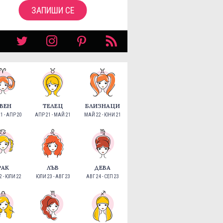
ЗАПИШИ СЕ
ВЕН
ТЕЛЕЦ
БЛИЗНАЦИ
1 - АПР 20
АПР 21 - МАЙ 21
МАЙ 22 - ЮНИ 21
РАК
ЛЪВ
ДЕВА
 - ЮЛИ 22
ЮЛИ 23 - АВГ 23
АВГ 24 - СЕП 23