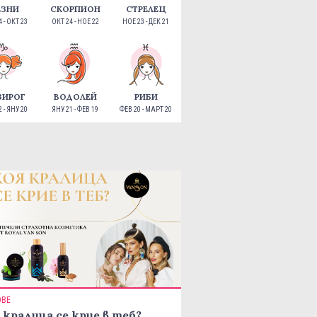
ЕЗНИ
СКОРПИОН
СТРЕЛЕЦ
 - ОКТ 23
ОКТ 24 - НОЕ 22
НОЕ 23 - ДЕК 21
ЗИРОГ
ВОДОЛЕЙ
РИБИ
 - ЯНУ 20
ЯНУ 21 - ФЕВ 19
ФЕВ 20 - МАРТ 20
ОВЕ
 кралица се крие в теб?