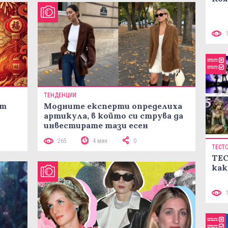
ТЕНДЕНЦИИ
ст
Модните експерти определиха
артикула, в който си струва да
инвестирате тази есен
265
4 мин
0
ТЕСТ
ТЕС
как