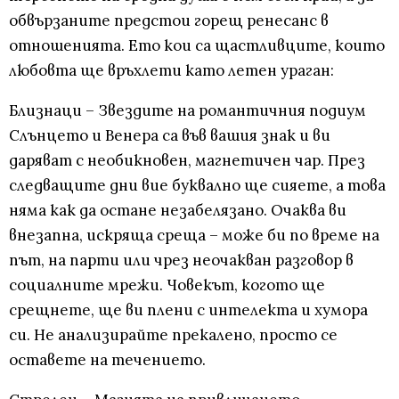
обвързаните предстои горещ ренесанс в
отношенията. Ето кои са щастливците, които
любовта ще връхлети като летен ураган:
Близнаци – Звездите на романтичния подиум
Слънцето и Венера са във вашия знак и ви
даряват с необикновен, магнетичен чар. През
следващите дни вие буквално ще сияете, а това
няма как да остане незабелязано. Очаква ви
внезапна, искряща среща – може би по време на
път, на парти или чрез неочакван разговор в
социалните мрежи. Човекът, когото ще
срещнете, ще ви плени с интелекта и хумора
си. Не анализирайте прекалено, просто се
оставете на течението.