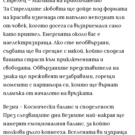
Стрелец – Магията на привличането
За Стрелците любовта ще дойде под формата
на красива изненада от напълно непознат или
от човек, когото досега са възприемали само
като приятел. Енергията около вас е
наелектризираща. Ако сте необвързани,
съдбата ще ви срещне с някой, който споделя
вашата страст към приключенията и
свободата. Обвързаните представители на
знака ще преживеят незабравими, горещи
моменти с партньора си, които ще върнат
пламъка от началото на връзката.
Везни – Космически баланс и споделеност
През следващите дни Везните най-накрая ще
намерят емоционалния баланс, за който
толкова дълго копнееха. Вселената ви изпраща