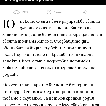
1309
4 мин
0
Ю
нското слънце вече разпръсква своята
златна магия, а с настъпването на
лятото емоциите в небесната сфера достигат
своята точка на кипене. Следващите дни
обещават да бъдат съдбовни в романтичен
план. Под влиянието на красиви планетарни
аспекти, космосът е подготвил истински
любовен обрат за няколко представители на
зодиака.
Ако усещате странно вълнение в гърдите и
пеперуди в стомаха без конкретна причина,
това не е случайно. За пет конкретни зодии
търсенето на сродна душа е към своя край, а за