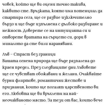
човек, който ще ви оцени точно такива,
каквито сте. Връзката, която има потенциал да
стартира сега, ще се развие изключително
бързо и ще бъде изпълнена с дълбоко разбиране и
нежност. Доверете се на интуицията си и
отворете вратата на сърцето си, дори в
миналото да сте били наранявани.
Лъв – Страст без граници
Вашата огнена природа ще бъде разпалена до
краен предел. През следващите дни Лъвовете
ще се чувстват обожавани и желани. Очаквайте
бурни флиртове, романтични жестове и
признания, които ще погалят царственото ви
его. Любовта ще ви връхлети на най-
неочакваното място. За тези от вас, които вече