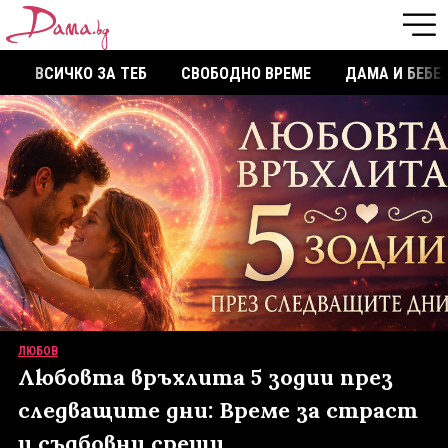
ВСИЧКО ЗА ТЕБ
СВОБОДНО ВРЕМЕ
ДАМА И БЕБЕ
ЛЮБОВ
Любовта връхлита 5 зодии през
следващите дни: Време за страст
и съдбовни срещи