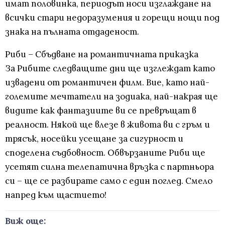
имат половинка, периодът носи изглаждане на
всички стари недоразумения и горещи нощи под
знака на пълната отдаденост.
Риби – Сбъдване на романтичната приказка
За Рибите следващите дни ще изглеждат като
извадени от романтичен филм. Вие, като най-
големите мечтатели на зодиака, най-накрая ще
видите как фантазиите ви се превръщат в
реалност. Някой ще влезе в живота ви с гръм и
трясък, носейки усещане за сигурност и
споделена съдбовност. Обвързаните Риби ще
усетят силна телепатична връзка с партньора
си – ще се разбирате само с един поглед. Смело
напред към щастието!
Виж още: