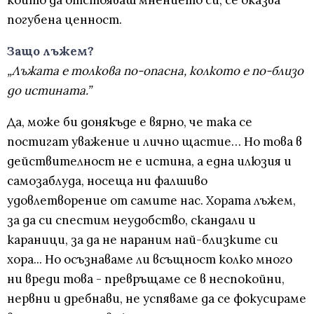
който да отстояваш мнението си, се оказва
погубена ценност.
Защо лъжем?
„Лъжата е толкова по-опасна, колкото е по-близо
до истината.”
Да, може би донякъде е вярно, че така се
постигат уважение и лично щастие… Но това в
действителност не е истина, а една илюзия и
самозаблуда, носеща ни фалшиво
удовлетворение от самите нас. Хората лъжем,
за да си спестим неудобство, скандали и
караници, за да не нараним най-близките си
хора... Но осъзнаваме ли всъщност колко много
ни вреди това - превръщаме се в неспокойни,
нервни и дребнави, не успяваме да се фокусираме