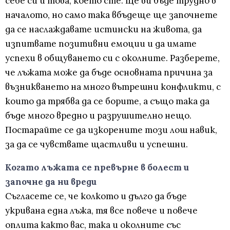
себе си и това, което сте. Ще ви бъде трудно в
началото, но само така вбъдеще ще започнете
да се наслаждавате истински на живота, да
изпитвате позитивни емоции и да имате
успехи в общуването си с околните. Разберете,
че лъжата може да бъде основната причина за
възникването на много вътрешни конфликти, с
които да трябва да се борите, а също така да
бъде много вредно и разрушително нещо.
Постарайте се да изкорените този лош навик,
за да се чувствате щастливи и успешни.
Когато лъжата се превърне в болест и
започне да ни вреди
Съгласете се, че колкото и дълго да бъде
укривана една лъжа, тя все повече и повече
оплита както вас, така и околните със