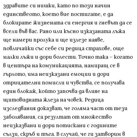
здравите си нишки, като по този начин
единствеото, което вие постигате, е да
блокирате жизнената си енергия и гневът да се
всели във вас. Рано или късно изказаната лъжа
ще намери пролука и ще излезе наяве,
повличайки със себе си редица страхове, още
малки лъжи и дори болести. Точно така – когато
в центъра на комуникацията, намиращ се в
гърлото, има неизказани емоции и дори
отрицателни помисли и чувства, се получава
един блокаж, който започва да влияе на
щитовидната жлеза на човек. Редица
изследвания доказват, че голяма част от тези
заболявания, са резултат от множество
неизказвани и дори потискани с годините
сълзи, скръб и тъга. В случай, че ги затворим в