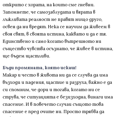
открито с хората, на които сме гневни.
Запомнете, че самозаблудата и вярата в
лъжливата реалност не правят нищо друго,
освен да ни вредят. Нека се научим да живеем в
своя свят, в своята истина, каквато и да е тя.
Единствено и само когато вътрешното ни
същество чувства осъзнато, че живее в истина,
ще бъдем щастливи.
Бъди промяната, която искаш!
Mакар и често в живота ни да се случва да има
възходи и падения, щастие и разруха, важно е да
си спомним, че дори и тогава, когато ни се
струва, че ситуацията е безизходна, винаги има
спасение. И в повечето случаи същото това
спасение е пред очите ни. Просто трябва да