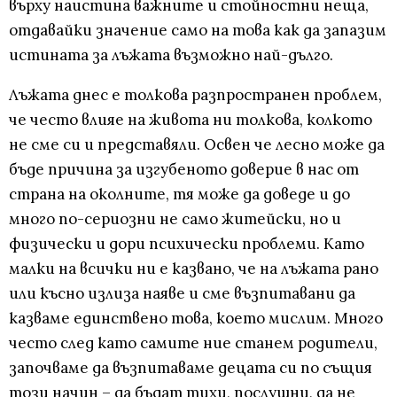
върху наистина важните и стойностни неща,
отдавайки значение само на това как да запазим
истината за лъжата възможно най-дълго.
Лъжата днес е толкова разпространен проблем,
че често влияе на живота ни толкова, колкото
не сме си и представяли. Освен че лесно може да
бъде причина за изгубеното доверие в нас от
страна на околните, тя може да доведе и до
много по-сериозни не само житейски, но и
физически и дори психически проблеми. Като
малки на всички ни е казвано, че на лъжата рано
или късно излиза наяве и сме възпитавани да
казваме единствено това, което мислим. Много
често след като самите ние станем родители,
започваме да възпитаваме децата си по същия
този начин – да бъдат тихи, послушни, да не