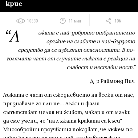
крие
10330
11 мин
106
“Л
ъжата е най-доброто отбранително
оръжие на слабите и най-бързото
средство да се избегнат опасностите. В по-
голямата част от случаите лъжата е реакция на
слабост и нестабилност.”
Д-р Раймонд Пич
Лъжата е част от ежедневието на всеки от нас,
признаваме го или не… Лъжи и фалш
съпътстват целия ни живот, макар и от малки
да сме учени, че "на лъжата краката са къси".
Многобройни проучвания показват, че лъжем по