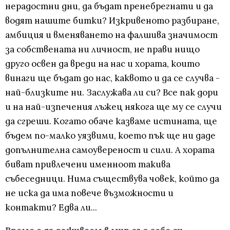
нерадостни дни, да бъдат пренебрегнати и да
водят нашите битки? Изкривеното разбиране,
амбиция и вменяването на фалшива значимост
за собствената ни личност, не прави нищо
друго освен да вреди на нас и хората, които
винаги ще бъдат до нас, каквото и да се случва -
най-близките ни. Заслужава ли си? Все пак дори
и на най-изпечения лъжец някога ще му се случи
да сгреши. Когато обаче казваме истината, ще
бъдем по-малко уязвими, което пък ще ни даде
допълнителна самоувереност и сили. А хората
биват привлечени именноот такива
събеседници. Нима съществува човек, който да
не иска да има повече възможности и
контакти? Едва ли...