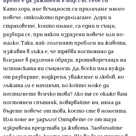
Време е да заживеем в мир със себе си
Kато хора, ние всъщност си приличаме много
повече, отколкото предполагаме. Дори и
страховете, които имаме, са едни и същи,
разбира се, при някои изразени повече или по-
малко. Така, най-големият проблем на живота,
изживян в лъжа е, че трябва постоянно да
влизаме в различни образи, противоречащи на
истинската ни същност. Да, всеки има нужда
от разбиране, подкрепа, уважение и любов, но
лъжата ли е начинът, по който може да
постигнете всичко това? Ако тя се окаже ваш
постоянен спътник, повярвайте ни, няма да
бъдете повече от това, което сте в момента.
Или поне не задълго! Отървете се от тази
изкривена представа за живота. Заобичайте