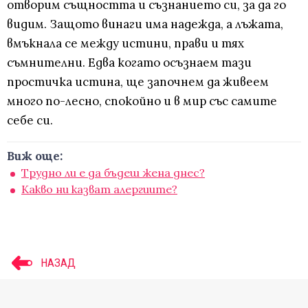
отворим същността и съзнанието си, за да го
видим. Защото винаги има надежда, а лъжата,
вмъкнала се между истини, прави и тях
съмнителни. Едва когато осъзнаем тази
простичка истина, ще започнем да живеем
много по-лесно, спокойно и в мир със самите
себе си.
Виж още:
Трудно ли е да бъдеш жена днес?
Какво ни казват алергиите?
НАЗАД