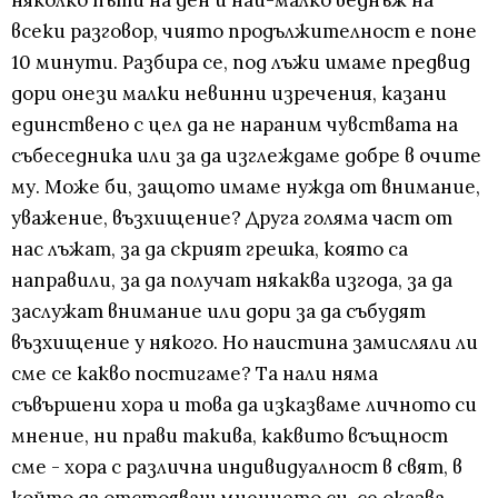
няколко пъти на ден и най-малко веднъж на
всеки разговор, чиято продължителност е поне
10 минути. Разбира се, под лъжи имаме предвид
дори онези малки невинни изречения, казани
единствено с цел да не нараним чувствата на
събеседника или за да изглеждаме добре в очите
му. Може би, защото имаме нужда от внимание,
уважение, възхищение? Друга голяма част от
нас лъжат, за да скрият грешка, която са
направили, за да получат някаква изгода, за да
заслужат внимание или дори за да събудят
възхищение у някого. Но наистина замисляли ли
сме се какво постигаме? Та нали няма
съвършени хора и това да изказваме личното си
мнение, ни прави такива, каквито всъщност
сме - хора с различна индивидуалност в свят, в