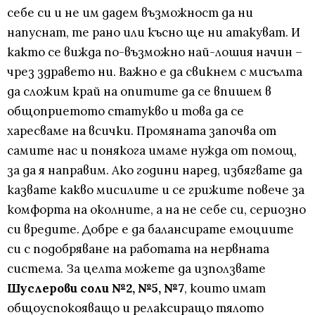
себе си и не им дадем възможност да ни
напуснат, те рано или късно ще ни атакуват. И
както се вижда по-възможно най-лошия начин –
чрез здравето ни. Важно е да свикнем с мисълта
да сложим край на опитите да се впишем в
общоприетото статукво и това да се
харесваме на всички. Промяната започва от
самите нас и понякога имаме нужда от помощ,
за да я направим. Ако години наред, избягвате да
казвате какво мисилите и се грижите повече за
комфорта на околнитe, а на не себе си, сериозно
си вредите. Добре е да балансирате емоциите
си с подобряване на работата на нервната
система. За целта можете да използвате
Шуслерови соли №2, №5, №7
, които имат
общоуспокояващо и релаксиращо тялото