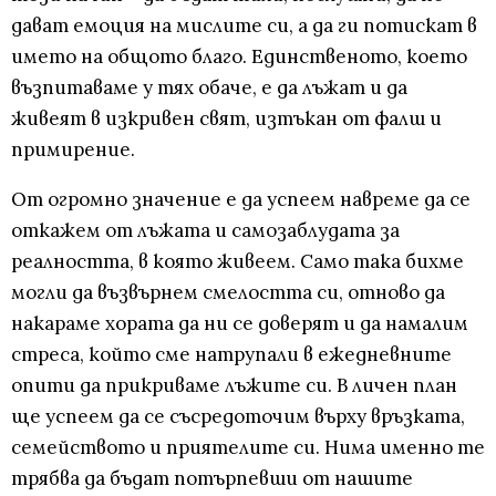
дават емоция на мислите си, а да ги потискат в
името на общото благо. Единственото, което
възпитаваме у тях обаче, е да лъжат и да
живеят в изкривен свят, изтъкан от фалш и
примирение.
От огромно значение е да успеем навреме да се
откажем от лъжата и самозаблудата за
реалността, в която живеем. Само така бихме
могли да възвърнем смелостта си, отново да
накараме хората да ни се доверят и да намалим
стреса, който сме натрупали в ежедневните
опити да прикриваме лъжите си. В личен план
ще успеем да се съсредоточим върху връзката,
семейството и приятелите си. Нима именно те
трябва да бъдат потърпевши от нашите