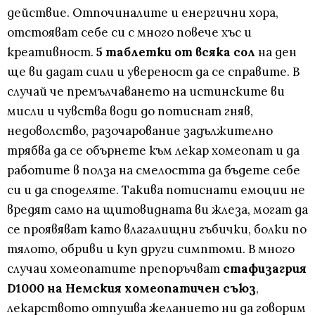
действие. Отпочиналите и енергични хора,
отстояват себе си с много повече хъс и
креативност.
5 таблетки от всяка сол
на ден
ще ви дадат сили и увереност да се справите. В
случай че премълчаването на истинските ви
мисли и чувства води до потиснат гняв,
недоволство, разочарование задължително
трябва да се обърнете към лекар хомеопат и да
работите в полза на смелостта да бъдете себе
си и да споделяте. Такива потиснати емоции не
вредят само на щитовидната ви жлеза, могат да
се проявяват като влагалищни гъбички, болки по
тялото, обриви и куп други симптоми. В много
случаи хомеопатите препоръчват
стафизагрия
D1000 на Немския хомеопатичен съюз
,
лекарството отпушва желанието ни да говорим