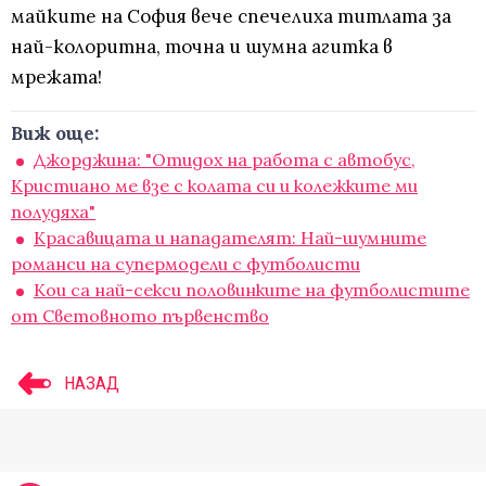
майките на София вече спечелиха титлата за
най-колоритна, точна и шумна агитка в
мрежата!
Виж още:
Джорджина: "Отидох на работа с автобус,
Кристиано ме взе с колата си и колежките ми
полудяха"
Красавицата и нападателят: Най-шумните
романси на супермодели с футболисти
Кои са най-секси половинките на футболистите
от Световното първенство
НАЗАД