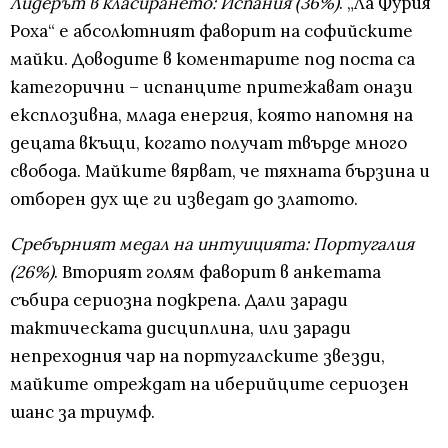
Лидерът в класирането: Испания (36%)
. „Ла Фурия
Роха“ е абсолютният фаворит на софийските
майки. Доводите в коментарите под поста са
категорични – испанците притежават онази
експлозивна, млада енергия, която напомня на
децата вкъщи, когато получат твърде много
свобода. Майките вярват, че тяхната бързина и
отборен дух ще ги изведат до златото.
Сребърният медал на интуицията: Португалия
(26%)
. Вторият голям фаворит в анкетата
събира сериозна подкрепа. Дали заради
тактическата дисциплина, или заради
непреходния чар на португалските звезди,
майките отреждат на иберийците сериозен
шанс за триумф.