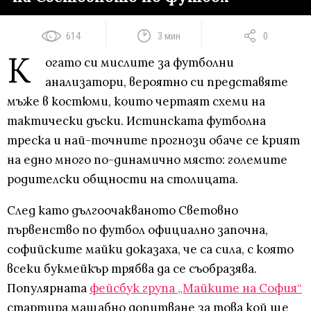
614
3 мин
0
К
огато си мислите за футболни
анализатори, вероятно си представяте
мъже в костюми, които чертаят схеми на
тактически дъски. Истинската футболна
треска и най-точните прогнози обаче се крият
на едно много по-динамично място: големите
родителски общности на столицата.
След като дългоочакваното Световно
първенство по футбол официално започна,
софийските майки доказаха, че са сила, с която
всеки букмейкър трябва да се съобразява.
Популярната
фейсбук група „Майките на София“
стартира мащабно допитване за това кой ще