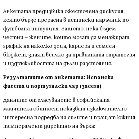
Анкетата предизвика ожесточена дискусия,
която бързо прерасна в истински наръчник по
футболна интуиция. Защото, нека бъдем
честни – жените, които могат да менажират
график на няколко деца, кариера и семеен
бюджет, знаят всичко за правилната стратегия
и издръжливостта на дълги разстояния.
Резултатите от анкетата: Испанска
фиеста и португалски чар (засега)
Данните от гласуването в софийската
майчинска общност показват изключително
интересна подредба на силите и пращат южния
темперамент директно на върха: