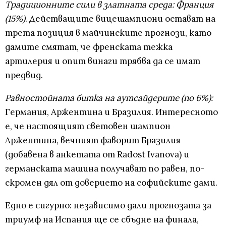
Традиционните сили в златната среда: Франция
(15%)
. Действащите вицешампиони остават на
трета позиция в майчинските прогнози, като
дамите смятат, че френската тежка
артилерия и опит винаги трябва да се имат
предвид.
Равностойната битка на аутсайдерите (по 6%):
Германия, Аржентина и Бразилия. Интересното
е, че настоящият световен шампион
Аржентина, вечният фаворит Бразилия
(добавена в анкетата от Radost Ivanova) и
германската машина получават по равен, по-
скромен дял от доверието на софийските дами.
Едно е сигурно: независимо дали прогнозата за
триумф на Испания ще се сбъдне на финала,