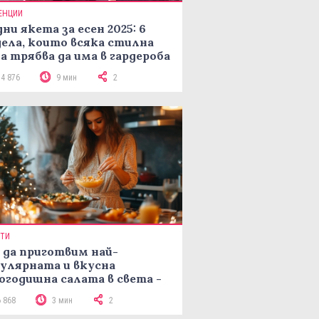
ЕНЦИИ
ни якета за есен 2025: 6
ела, които всяка стилна
а трябва да има в гардероба
14 876
9 мин
2
ПТИ
 да приготвим най-
улярната и вкусна
огодишна салата в света -
епта Мимоза
6 868
3 мин
2