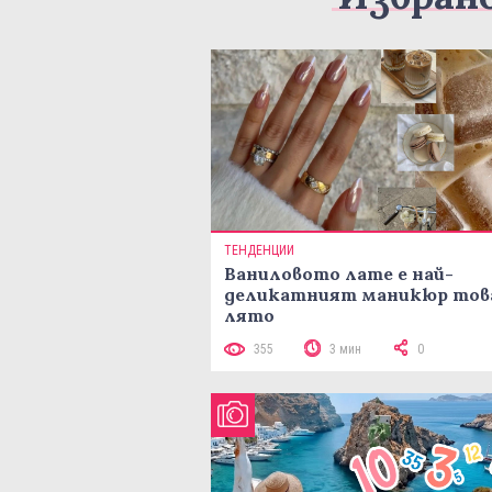
ТЕНДЕНЦИИ
Ваниловото лате е най-
деликатният маникюр тов
лято
355
3 мин
0