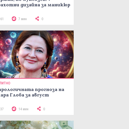
ахотни дизайна за маникюр
161
7 мин
0
ПИТНО
рологичната прогноза на
ара Глоба за август
237
14 мин
0