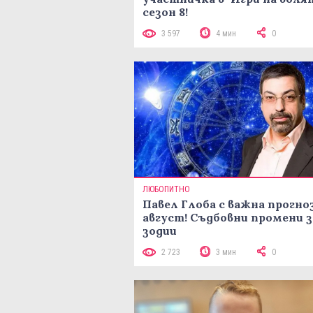
сезон 8!
3 597
4 мин
0
ЛЮБОПИТНО
Павел Глоба с важна прогноз
август! Съдбовни промени з
зодии
2 723
3 мин
0