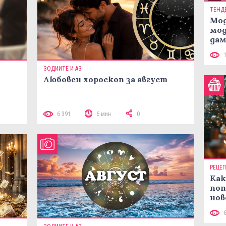
ТЕНД
Мод
мод
дам
си
ЗОДИИТЕ И АЗ
Любовен хороскоп за август
 10
6 391
6 мин
0
РЕЦЕ
Как
поп
нов
рец