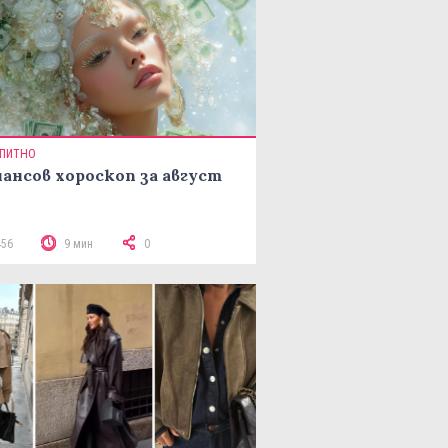
ПИТНО
ансов хороскоп за август
456
9 мин
0