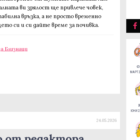
лната ви зрялост ще привлече човек,
абилна връзка, а не просто временно
ето си и си дайте време за почивка.
за Близнаци
О
МАРТ 2
ЮНИ 22
24.05.2026
о от редактора