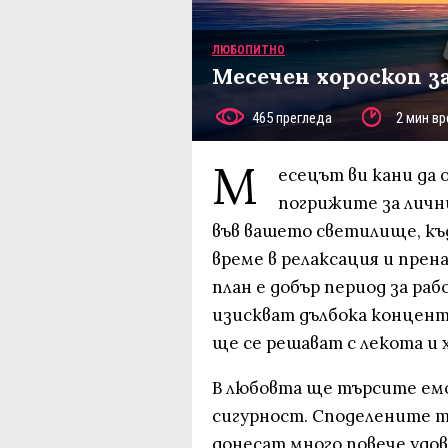
ЛЮБОПИТНО
Месечен хороскоп з
465 прегледа
2 мин вр
М
есецът ви кани да 
погрижите за лични
във вашето светилище, къ
време в релаксация и прен
план е добър период за ра
изискват дълбока концент
ще се решават с лекота и 
В любовта ще търсите емо
сигурност. Споделените т
донесат много повече уд