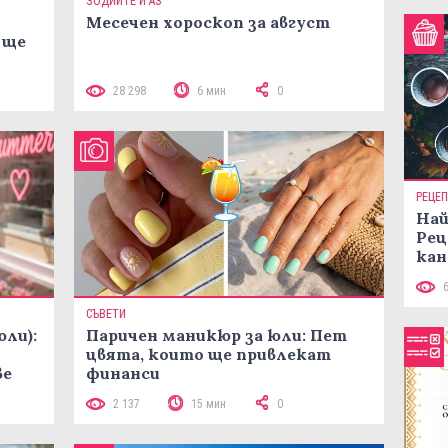
ЗОДИИТЕ И АЗ
Месечен хороскоп за август
 ще
28 298
6 мин
0
РЕЦЕ
Най
Рец
кан
СЪВЕТИ
юли):
Паричен маникюр за юли: Пет
цвята, които ще привлекат
ве
финанси
2 137
15 мин
0