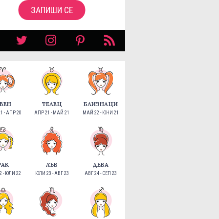
ЗАПИШИ СЕ
ВЕН
ТЕЛЕЦ
БЛИЗНАЦИ
1 - АПР 20
АПР 21 - МАЙ 21
МАЙ 22 - ЮНИ 21
РАК
ЛЪВ
ДЕВА
 - ЮЛИ 22
ЮЛИ 23 - АВГ 23
АВГ 24 - СЕП 23