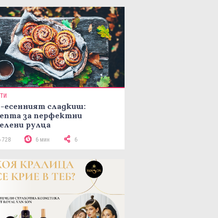
ПТИ
-есенният сладкиш:
епта за перфектни
елени рулца
6 728
6 мин
6