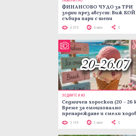
ЛЮБОПИТНО
ФИНАНСОВО ЧУДО за ТРИ
зодии през август: Виж КОЙ
събира пари с шепи
6 079
6 мин
0
ЗОДИИТЕ И АЗ
Седмичен хороскоп (20 – 26 
Време за емоционално
пренареждане и смели ходо
3 159
5 мин
0