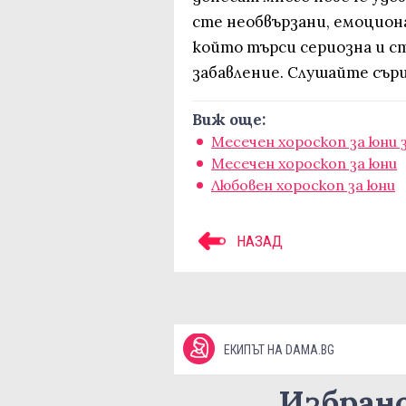
сте необвързани, емоциона
който търси сериозна и ст
забавление. Слушайте сърц
Виж още:
Месечен хороскоп за юни 
Месечен хороскоп за юни
Любовен хороскоп за юни
НАЗАД
ЕКИПЪТ НА DAMA.BG
Избран