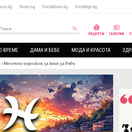
ocii.bg
Tennis.bg
VsichkiGumi.bg
VsichkiIgri.bg
РЕЦЕПТИ
ГАЛЕРИИ
Т
О ВРЕМЕ
ДАМА И БЕБЕ
МОДА И КРАСОТА
ЗДР
›
Месечен хороскоп за юни за Риби