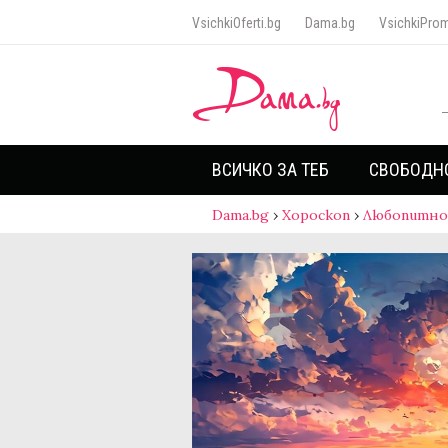
VsichkiOferti.bg
Dama.bg
VsichkiProm
ВСИЧКО ЗА ТЕБ
СВОБОДН
Dama.bg
›
Хороскоп
›
Любопитно