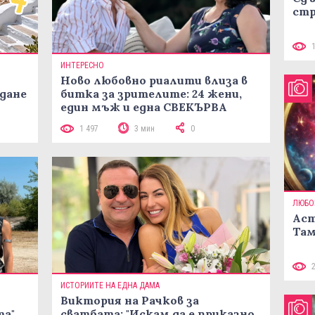
стр
ИНТЕРЕСНО
Ново любовно риалити влиза в
жданe
битка за зрителите: 24 жени,
един мъж и една СВЕКЪРВА
1 497
3 мин
0
ЛЮБО
Аст
Там
ИСТОРИИТЕ НА ЕДНА ДАМА
Виктория на Рачков за
та"
сватбата: "Искам да е приказно