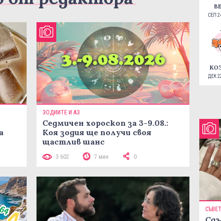
В
СЕП 24
КО
ДЕК 22
ЗОДИИТЕ И АЗ
Седмичен хороскоп за 3-9.08.:
а
Коя зодия ще получи своя
щастлив шанс
3 602
7 мин
0
СЪВЕ
Сдъ