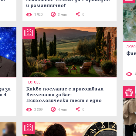
и романтично!"
1 920
3 мин
0
ЛЮБО
Фин
ТЕСТОВЕ
а за
Какво послание е приготвила
а 4
Вселената за вас:
Психологически тест с едно
кликване
2 309
4 мин
0