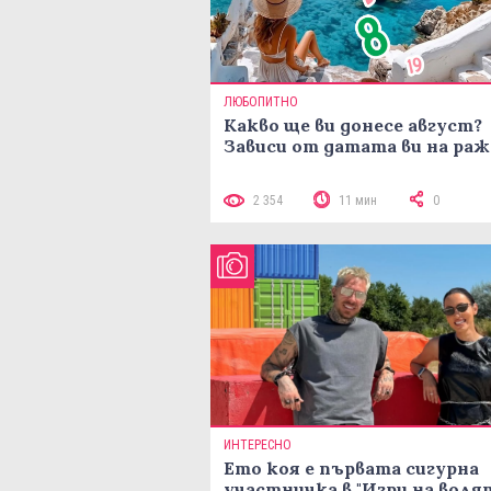
ЛЮБОПИТНО
Какво ще ви донесе август?
Зависи от датата ви на ра
2 354
11 мин
0
ИНТЕРЕСНО
Ето коя е първата сигурна
участничка в "Игри на воля