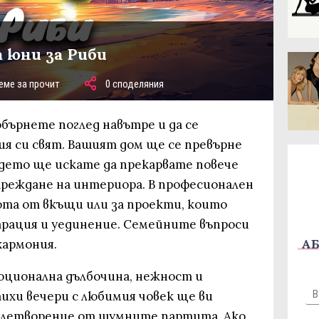
а юни за Риби
еме за прочит
0 споделяния
обърнете поглед навътре и да се
я си свят. Вашият дом ще се превърне
дето ще искате да прекарвате повече
ареждане на интериора. В професионален
бота от вкъщи или за проекти, които
рация и уединение. Семейните въпроси
АБ
хармония.
ционална дълбочина, нежност и
ихи вечери с любимия човек ще ви
овлетворение от шумните партита. Ако