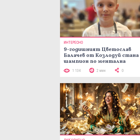
ИНТЕРЕСНО
9-годишният Цветослав
Балачев от Козлодуй стана
шампион по ментална
аритметика с 320 задачи за
1 134
2 мин
0
минути