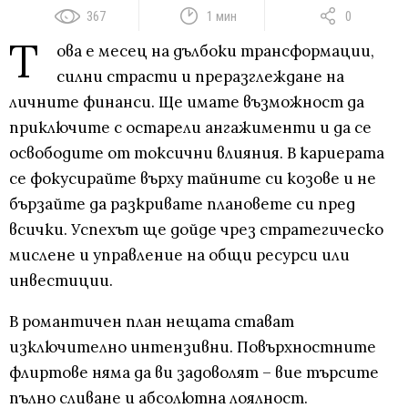
367
1 мин
0
Т
ова е месец на дълбоки трансформации,
силни страсти и преразглеждане на
личните финанси. Ще имате възможност да
приключите с остарели ангажименти и да се
освободите от токсични влияния. В кариерата
се фокусирайте върху тайните си козове и не
бързайте да разкривате плановете си пред
всички. Успехът ще дойде чрез стратегическо
мислене и управление на общи ресурси или
инвестиции.
В романтичен план нещата стават
изключително интензивни. Повърхностните
флиртове няма да ви задоволят – вие търсите
пълно сливане и абсолютна лоялност.