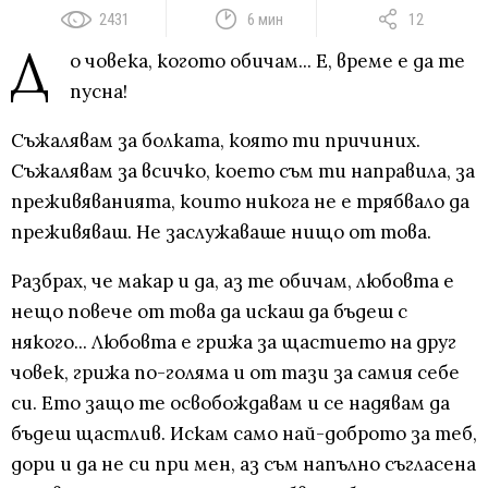
2431
6 мин
12
Д
о човека, когото обичам... Е, време е да те
пусна!
Съжалявам за болката, която ти причиних.
Съжалявам за всичко, което съм ти направила, за
преживяванията, които никога не е трябвало да
преживяваш. Не заслужаваше нищо от това.
Разбрах, че макар и да, аз те обичам, любовта е
нещо повече от това да искаш да бъдеш с
някого... Любовта е грижа за щастието на друг
човек, грижа по-голяма и от тази за самия себе
си. Ето защо те освобождавам и се надявам да
бъдеш щастлив. Искам само най-доброто за теб,
дори и да не си при мен, аз съм напълно съгласена