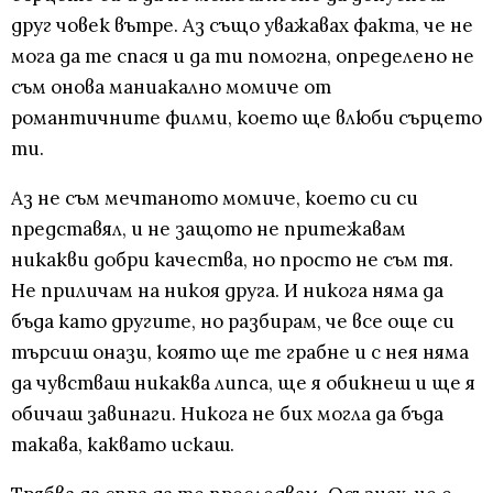
друг човек вътре. Аз също уважавах факта, че не
мога да те спася и да ти помогна, определено не
съм онова маниакално момиче от
романтичните филми, което ще влюби сърцето
ти.
Аз не съм мечтаното момиче, което си си
представял, и не защото не притежавам
никакви добри качества, но просто не съм тя.
Не приличам на никоя друга. И никога няма да
бъда като другите, но разбирам, че все още си
търсиш онази, която ще те грабне и с нея няма
да чувстваш никаква липса, ще я обикнеш и ще я
обичаш завинаги. Никога не бих могла да бъда
такава, каквато искаш.