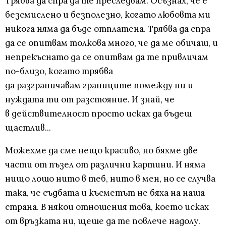
Трябва да спра да те преследвам. Осъзнах, че е
безсмислено и безполезно, когато любовта ми
никога няма да бъде отплатена. Трябва да спра
да се опитвам толкова много, че да ме обичаш, и
непрекъснато да се опитвам да те привличам
по-близо, когато трябва
да разграничавам границите помежду ни и
нуждата ти от разстояние. И знай, че
в действителност просто исках да бъдеш
щастлив...
Можехме да сме нещо красиво, но бяхме две
части от пъзел от различни картини. И няма
нищо лошо нито в теб, нито в мен, но се случва
така, че съдбата и късметът не бяха на наша
страна. В някои отношения това, което исках
от връзката ни, щеше да те повлече надолу.