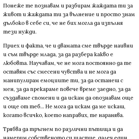
Понеже те познавам и разбирам жаждата ти за
живот и жаждата ти за вълнение и просто знам
дълбоко в себе си, че не бих могла да изпълня
тези нужди.
Приех и факта, че и двамата сме твърде наивни
и съм твърде млада, за да разбера какво е
любовта. Научавам, че не мога постоянно да те
оставям със смесени чувства и не мога да
манипулирам емоциите ти, за да останеш с
мен, за да прекараме повече време заедно, за да
създаваме спомени и да искам да опознавам още
и още от теб... Не мога да искам да ме искаш,
когато всичко, което направих, те наранява.
Трябва да тръгнем по различни пътища и да
намерим собственото си щастие, далеч един