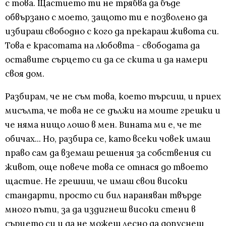
с това. Щастието ти не трябва да бъде
обвързано с моето, защото ти е позволено да
избираш свободно с кого да прекараш живота си.
Това е красотата на любовта - свободата да
оставите сърцето си да се скита и да намери
своя дом.
Разбирам, че не съм това, което търсиш, и приех
мисълта, че това не се дължи на моите грешки и
че няма нищо лошо в мен. Вината ми е, че те
обичах... Но, разбира се, като всеки човек имаш
право сам да вземаш решения за собствения си
живот, още повече това се отнася до твоето
щастие. Не грешиш, че имаш свои високи
стандарти, просто си бил нараняван твърде
много пъти, за да издигнеш високи стени в
сърцето си и да не можеш лесно да допуснеш