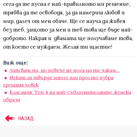
сега да те пусна е най-правилното ми решение,
трябва да те освободя, за да намериш любов и
мир, далеч от мен обаче. Ще се науча да живея
без теб, защото за мен и теб това ще бъде най-
доброто. Накрая и двамата ще получаваме това,
от което се нуждаем. Желая ти щастие!
Виж още:
Липсваш ми, но повече не мога да те чакам...
Искаш ли твърде много или просто избра
грешния човек
Класация: Топ 4 на най-съблазнителните женски
образи
НАЗАД