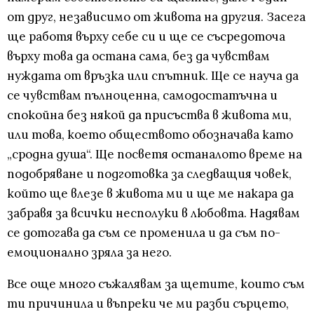
от друг, независимо от живота на другия. Засега
ще работя върху себе си и ще се съсредоточа
върху това да остана сама, без да чувствам
нуждата от връзка или спътник. Ще се науча да
се чувствам пълноценна, самодостатъчна и
спокойна без някой да присъства в живота ми,
или това, което обществото обозначава като
„сродна душа“. Ще посветя останалото време на
подобряване и подготовка за следващия човек,
който ще влезе в живота ми и ще ме накара да
забравя за всички несполуки в любовта. Надявам
се дотогава да съм се променила и да съм по-
емоционално зряла за него.
Все още много съжалявам за щетите, които съм
ти причинила и въпреки че ми разби сърцето,