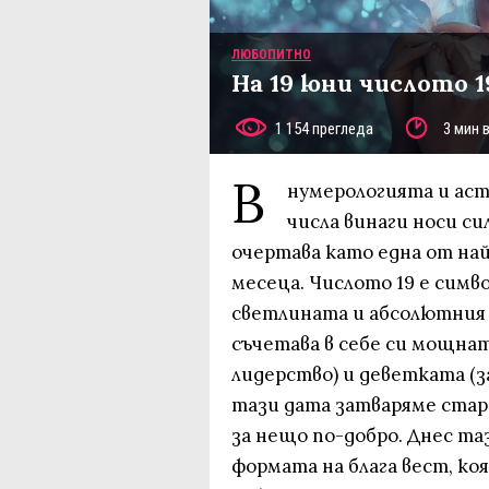
ЛЮБОПИТНО
На 19 юни числото 1
1 154 прегледа
3 мин 
В
нумерологията и аст
числа винаги носи си
очертава като една от на
месеца. Числото 19 е симв
светлината и абсолютния 
съчетава в себе си мощна
лидерство) и деветката (з
тази дата затваряме стар
за нещо по-добро. Днес та
формата на блага вест, ко