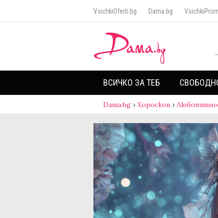
VsichkiOferti.bg
Dama.bg
VsichkiProm
ВСИЧКО ЗА ТЕБ
СВОБОДН
Dama.bg
›
Хороскоп
›
Любопитно