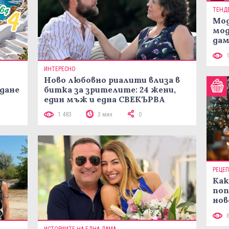
ТЕНД
Мод
мод
дам
си
ИНТЕРЕСНО
Ново любовно риалити влиза в
жданe
битка за зрителите: 24 жени,
един мъж и една СВЕКЪРВА
1 483
3 мин
0
РЕЦЕ
Как
поп
нов
рец
ИСТОРИИТЕ НА ЕДНА ДАМА