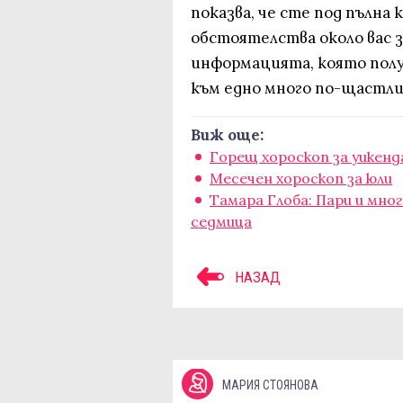
показва, че сте под пълна
обстоятелства около вас з
информацията, която полу
към едно много по-щастли
Виж още:
Горещ хороскоп за уикенд
Месечен хороскоп за юли
Тамара Глоба: Пари и мног
седмица
НАЗАД
МАРИЯ СТОЯНОВА