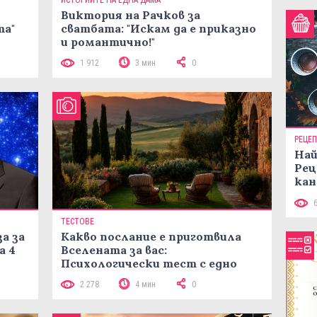
Виктория на Рачков за
та"
сватбата: "Искам да е приказно
и романтично!"
1 912
3 мин
0
РЕЦЕ
Най
Рец
кан
ТЕСТОВЕ
а за
Какво послание е приготвила
а 4
Вселената за вас:
Психологически тест с едно
кликване
2 278
4 мин
0