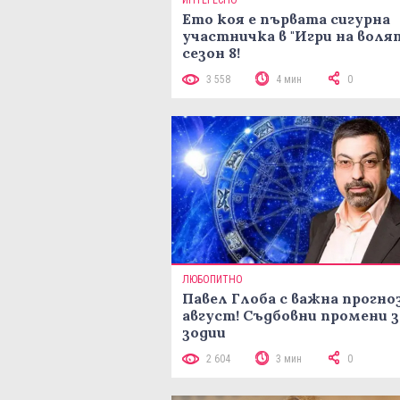
Ето коя е първата сигурна
участничка в "Игри на воля
сезон 8!
3 558
4 мин
0
ЛЮБОПИТНО
Павел Глоба с важна прогноз
август! Съдбовни промени з
зодии
2 604
3 мин
0