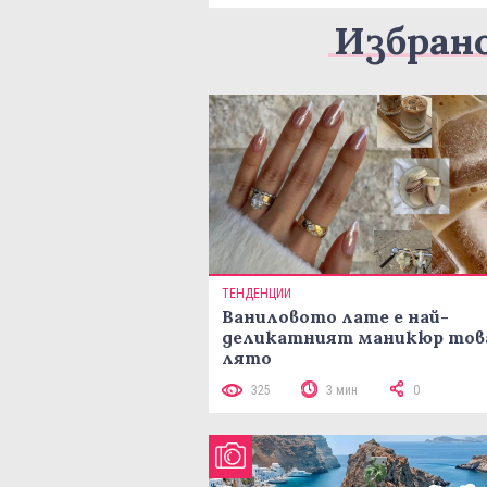
Избран
ТЕНДЕНЦИИ
Ваниловото лате е най-
деликатният маникюр тов
лято
325
3 мин
0