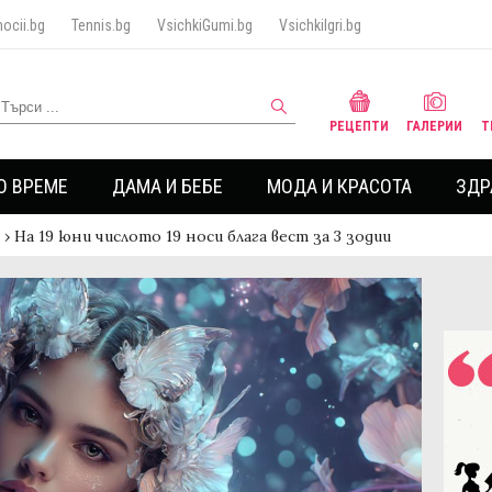
ocii.bg
Tennis.bg
VsichkiGumi.bg
VsichkiIgri.bg
РЕЦЕПТИ
ГАЛЕРИИ
Т
О ВРЕМЕ
ДАМА И БЕБЕ
МОДА И КРАСОТА
ЗДР
›
На 19 юни числото 19 носи блага вест за 3 зодии