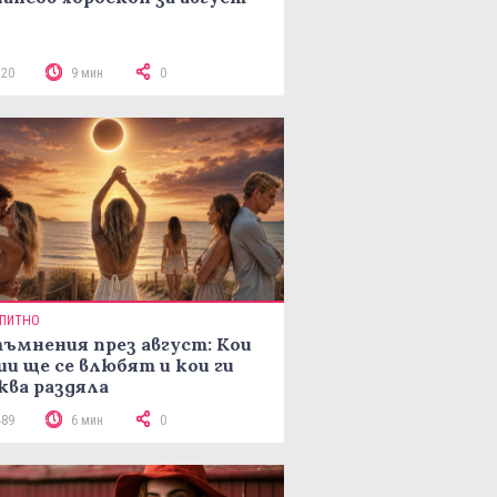
320
9 мин
0
ПИТНО
ъмнения през август: Кои
ии ще се влюбят и кои ги
ква раздяла
489
6 мин
0