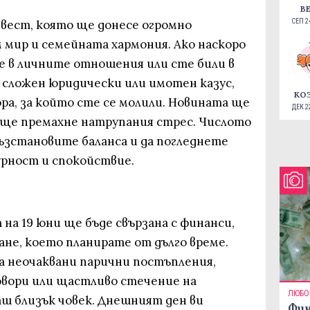
В
 вест, която ще донесе огромно
СЕП 24
 мир и семейната хармония. Ако наскоро
 в личните отношения или сте били в
 сложен юридически или имотен казус,
КО
ра, за който сте се молили. Новината ще
ДЕК 22
ще премахне натрупания стрес. Числото
възстановите баланса и да погледнете
урност и спокойствие.
 на 19 юни ще бъде свързана с финанси,
не, което планирате от дълго време.
за неочаквани парични постъпления,
вори или щастливо стечение на
ЛЮБО
ш близък човек. Днешният ден ви
Фин