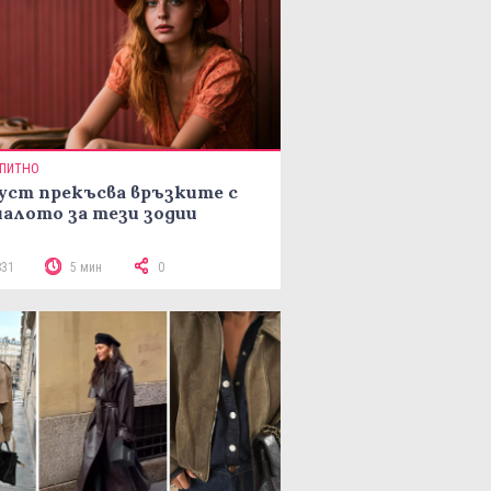
ПИТНО
уст прекъсва връзките с
алото за тези зодии
831
5 мин
0