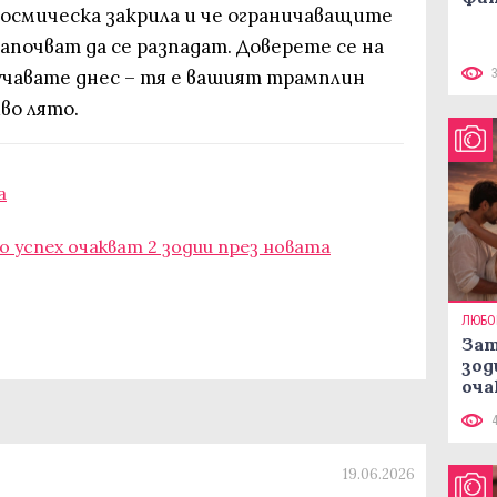
 космическа закрила и че ограничаващите
апочват да се разпадат. Доверете се на
чавате днес – тя е вашият трамплин
во лято.
а
о успех очакват 2 зодии през новата
ЛЮБО
Зат
зод
оча
19.06.2026