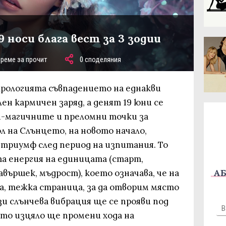
9 носи блага вест за 3 зодии
време за прочит
0 споделяния
рологията съвпадението на еднакви
лен кармичен заряд, а денят 19 юни се
й-магичните и преломни точки за
ол на Слънцето, на новото начало,
триумф след период на изпитания. То
та енергия на единицата (старт,
АБ
авършек, мъдрост), което означава, че на
а, тежка страница, за да отворим място
зи слънчева вибрация ще се прояви под
ято изцяло ще промени хода на