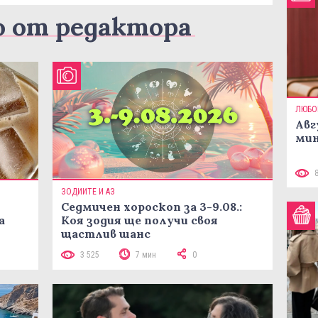
о от редактора
ЛЮБО
Авг
мин
ЗОДИИТЕ И АЗ
Седмичен хороскоп за 3-9.08.:
а
Коя зодия ще получи своя
щастлив шанс
3 525
7 мин
0