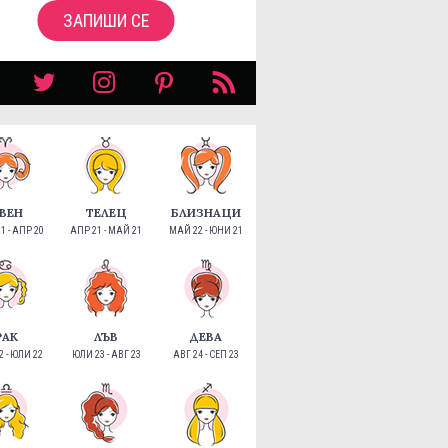
ЗАПИШИ СЕ
ВЕН
ТЕЛЕЦ
БЛИЗНАЦИ
1 - АПР 20
АПР 21 - МАЙ 21
МАЙ 22 - ЮНИ 21
РАК
ЛЪВ
ДЕВА
 - ЮЛИ 22
ЮЛИ 23 - АВГ 23
АВГ 24 - СЕП 23