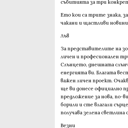
събитията за три конкрет
Ето кои са трите знака, з
чакани и щастливи новини
Лъв
За представителите на зод
личен и професионален тр
Слънцето, днешната слънч
енергията ви. Благата вест
важен личен проект. Очак
ще ви донесе официално п
предложение за нова, по-ви
борили и сте влагали сърц
получава зелена светлина 
Везни