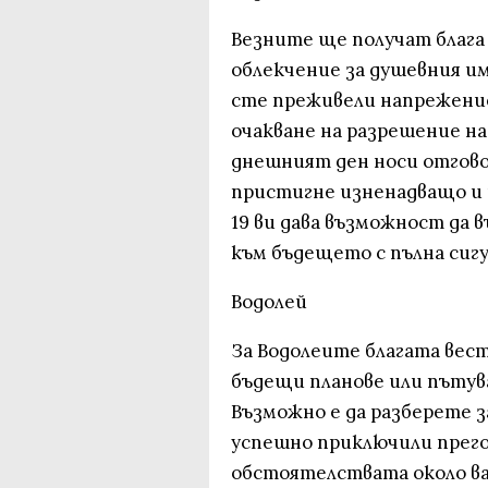
Везните ще получат блага
облекчение за душевния им
сте преживели напрежение
очакване на разрешение на
днешният ден носи отгово
пристигне изненадващо и 
19 ви дава възможност да 
към бъдещето с пълна сиг
Водолей
За Водолеите благата вест
бъдещи планове или пътува
Възможно е да разберете 
успешно приключили прего
обстоятелствата около ва