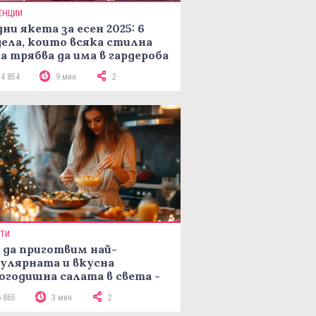
ЕНЦИИ
ни якета за есен 2025: 6
ела, които всяка стилна
а трябва да има в гардероба
14 854
9 мин
2
ПТИ
 да приготвим най-
улярната и вкусна
огодишна салата в света -
епта Мимоза
6 865
3 мин
2