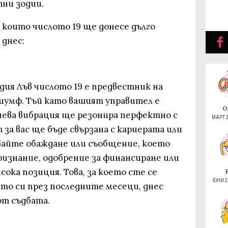
ни зодии.
а които числото 19 ще донесе дълго
 днес:
ия Лъв числото 19 е предвестник на
иумф. Тъй като вашият управител е
О
ева вибрация ще резонира перфектно с
МАРТ 2
 за вас ще бъде свързана с кариерата или
вайте обаждане или съобщение, което
ризнание, одобрение за финансиране или
сока позиция. Това, за което сте се
ЮНИ 22
ето си през последните месеци, днес
от съдбата.