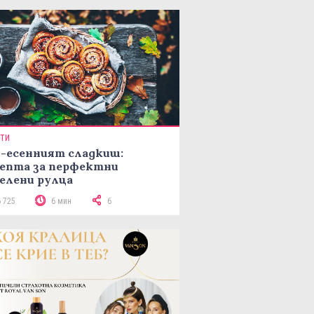
ПТИ
-есенният сладкиш:
епта за перфектни
елени рулца
6 725
6 мин
6