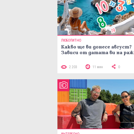
ЛЮБОПИТНО
Какво ще ви донесе август?
Зависи от датата ви на ра
2 203
11 мин
0
ИНТЕРЕСНО